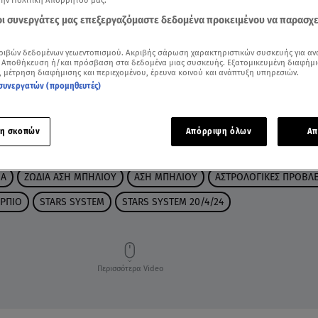
την Πολιτική Απορρήτου μας.
 οι συνεργάτες μας επεξεργαζόμαστε δεδομένα προκειμένου να παρασχ
ριβών δεδομένων γεωεντοπισμού. Ακριβής σάρωση χαρακτηριστικών συσκευής για αν
 Αποθήκευση ή/και πρόσβαση στα δεδομένα μιας συσκευής. Εξατομικευμένη διαφήμι
, μέτρηση διαφήμισης και περιεχομένου, έρευνα κοινού και ανάπτυξη υπηρεσιών.
συνεργατών (προμηθευτές)
η σκοπών
Απόρριψη όλων
Απ
ΙΑ
ΖΩΔΙΑ ΑΣΗ ΜΠΗΛΙΟΥ
ΑΣΗ ΜΠΗΛΙΟΥ
ΑΣΤΡΟΛΟΓΙΚΕΣ ΠΡΟΒΛΕ
ΡΠΙΟ
STARS SYSTEM
STARS SYSTEM 20/4/24
Περισσότερα Video