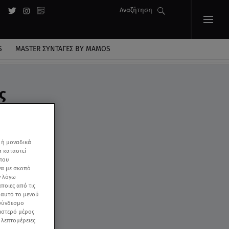
Αναζήτηση
S
MASTER ΣΥΝΤΑΓΈΣ BY MAMOS
ς
 ή μοναδικά
α καταστεί
 που
να με σκοπό
ν λόγω
ποιες από τις
ε αυτό το μενού
 σύνδεσμο
ριστερό μέρος
ς λεπτομέρειες