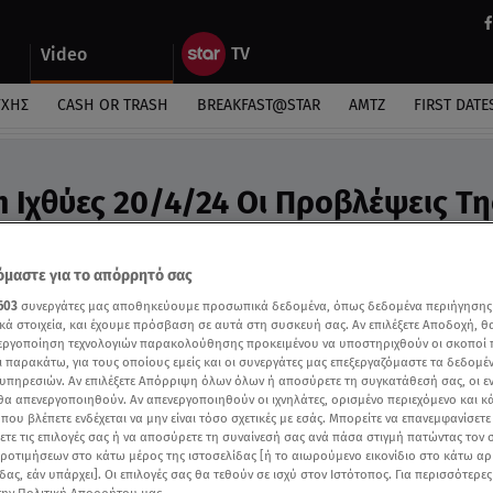
Video
ΎΧΗΣ
CASH OR TRASH
BREAKFAST@STAR
ΑΜΤΖ
FIRST DATE
m Ιχθύες 20/4/24 Οι Προβλέψεις Τη
υ - Video
προβλέψεις της Άσης Μπήλιου στην εκπομπή της
μαστε για το απόρρητό σας
603
συνεργάτες μας αποθηκεύουμε προσωπικά δεδομένα, όπως δεδομένα περιήγησης
κά στοιχεία, και έχουμε πρόσβαση σε αυτά στη συσκευή σας. Αν επιλέξετε Αποδοχή, θ
νεργοποίηση τεχνολογιών παρακολούθησης προκειμένου να υποστηριχθούν οι σκοποί
ι παρακάτω, για τους οποίους εμείς και οι συνεργάτες μας επεξεργαζόμαστε τα δεδομέ
υπηρεσιών. Αν επιλέξετε Απόρριψη όλων όλων ή αποσύρετε τη συγκατάθεσή σας, οι ε
 θα απενεργοποιηθούν. Αν απενεργοποιηθούν οι ιχνηλάτες, ορισμένο περιεχόμενο και κά
 που βλέπετε ενδέχεται να μην είναι τόσο σχετικές με εσάς. Μπορείτε να επανεμφανίσετ
ξετε τις επιλογές σας ή να αποσύρετε τη συναίνεσή σας ανά πάσα στιγμή πατώντας τον
προτιμήσεων στο κάτω μέρος της ιστοσελίδας [ή το αιωρούμενο εικονίδιο στο κάτω α
δας, εάν υπάρχει]. Οι επιλογές σας θα τεθούν σε ισχύ στον Ιστότοπος. Για περισσότερε