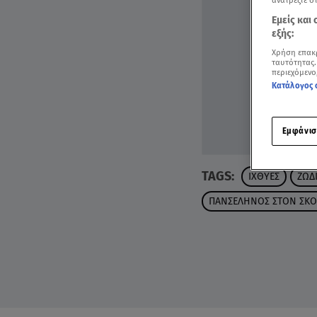
ανατρέξτε σ
Εμείς και
εξής:
Χρήση επακ
ταυτότητας.
περιεχόμενο
Κατάλογος 
Εμφάνισ
TAGS:
ΙΧΘΥΕΣ
ΖΩΔ
ΠΑΝΣΕΛΗΝΟΣ ΣΤΟΝ ΣΚΟ