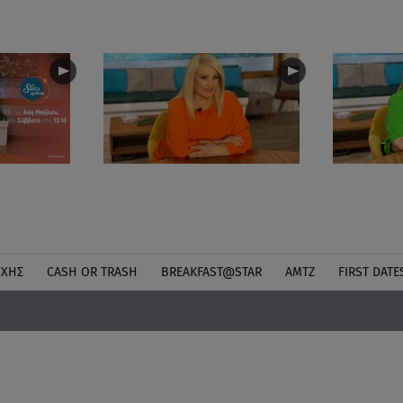
ΎΧΗΣ
CASH OR TRASH
BREAKFAST@STAR
ΑΜΤΖ
FIRST DATE