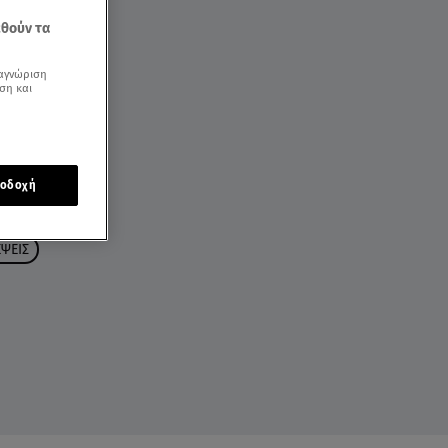
εθούν τα
αγνώριση
ση και
οδοχή
ΨΕΙΣ