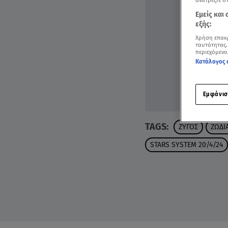
ανατρέξτε σ
Εμείς και
εξής:
Χρήση επακ
ταυτότητας.
περιεχόμενο
Κατάλογος 
Εμφάνισ
TAGS:
ΖΥΓΟΣ
ΖΩΔΙ
STARS SYSTEM 20/4/24