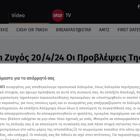
Video
ΎΧΗΣ
CASH OR TRASH
BREAKFAST@STAR
ΑΜΤΖ
FIRST DATE
m Ζυγός 20/4/24 Οι Προβλέψεις Τη
υ - Video
προβλέψεις της Άσης Μπήλιου στην εκπομπή της
μαστε για το απόρρητό σας
603
συνεργάτες μας αποθηκεύουμε προσωπικά δεδομένα, όπως δεδομένα περιήγησης
κά στοιχεία, και έχουμε πρόσβαση σε αυτά στη συσκευή σας. Αν επιλέξετε Αποδοχή, θ
νεργοποίηση τεχνολογιών παρακολούθησης προκειμένου να υποστηριχθούν οι σκοποί
ι παρακάτω, για τους οποίους εμείς και οι συνεργάτες μας επεξεργαζόμαστε τα δεδομέ
υπηρεσιών. Αν επιλέξετε Απόρριψη όλων όλων ή αποσύρετε τη συγκατάθεσή σας, οι ε
 θα απενεργοποιηθούν. Αν απενεργοποιηθούν οι ιχνηλάτες, ορισμένο περιεχόμενο και κά
 που βλέπετε ενδέχεται να μην είναι τόσο σχετικές με εσάς. Μπορείτε να επανεμφανίσετ
ξετε τις επιλογές σας ή να αποσύρετε τη συναίνεσή σας ανά πάσα στιγμή πατώντας τον
προτιμήσεων στο κάτω μέρος της ιστοσελίδας [ή το αιωρούμενο εικονίδιο στο κάτω α
δας, εάν υπάρχει]. Οι επιλογές σας θα τεθούν σε ισχύ στον Ιστότοπος. Για περισσότερε