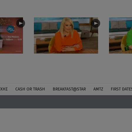
ΎΧΗΣ
CASH OR TRASH
BREAKFAST@STAR
ΑΜΤΖ
FIRST DATE