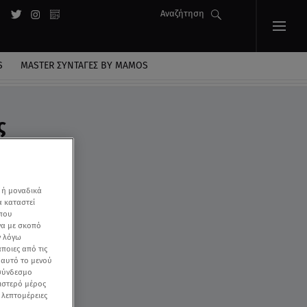
Αναζήτηση
S
MASTER ΣΥΝΤΑΓΈΣ BY MAMOS
ς
 ή μοναδικά
α καταστεί
 που
να με σκοπό
ν λόγω
ποιες από τις
ε αυτό το μενού
 σύνδεσμο
ριστερό μέρος
ς λεπτομέρειες