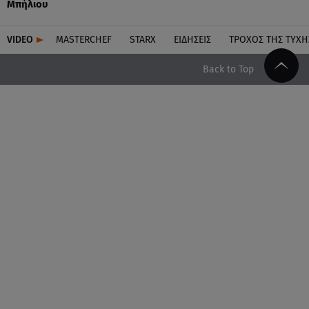
Μπήλιου
VIDEO
MASTERCHEF
STARX
ΕΙΔΉΣΕΙΣ
ΤΡΟΧΌΣ ΤΗΣ ΤΎΧΗ
Back to Top