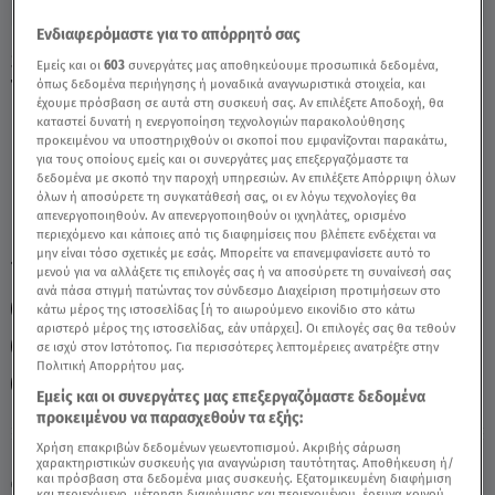
Ενδιαφερόμαστε για το απόρρητό σας
Stars System Λέων 20/4/24 Οι Προβλέψεις
Εμείς και οι
603
συνεργάτες μας αποθηκεύουμε προσωπικά δεδομένα,
Της Άσης Μπήλιου - Video
όπως δεδομένα περιήγησης ή μοναδικά αναγνωριστικά στοιχεία, και
έχουμε πρόσβαση σε αυτά στη συσκευή σας. Αν επιλέξετε Αποδοχή, θα
καταστεί δυνατή η ενεργοποίηση τεχνολογιών παρακολούθησης
προκειμένου να υποστηριχθούν οι σκοποί που εμφανίζονται παρακάτω,
για τους οποίους εμείς και οι συνεργάτες μας επεξεργαζόμαστε τα
δεδομένα με σκοπό την παροχή υπηρεσιών. Αν επιλέξετε Απόρριψη όλων
όλων ή αποσύρετε τη συγκατάθεσή σας, οι εν λόγω τεχνολογίες θα
απενεργοποιηθούν. Αν απενεργοποιηθούν οι ιχνηλάτες, ορισμένο
περιεχόμενο και κάποιες από τις διαφημίσεις που βλέπετε ενδέχεται να
μην είναι τόσο σχετικές με εσάς. Μπορείτε να επανεμφανίσετε αυτό το
TAGS:
STARS SYSTEM
ΛΕΩΝ
ΖΩΔΙΑ
μενού για να αλλάξετε τις επιλογές σας ή να αποσύρετε τη συναίνεσή σας
ανά πάσα στιγμή πατώντας τον σύνδεσμο Διαχείριση προτιμήσεων στο
ΖΩΔΙΑ ΑΣΗ ΜΠΗΛΙΟΥ
STARS SYSTEM 20/4/24
κάτω μέρος της ιστοσελίδας [ή το αιωρούμενο εικονίδιο στο κάτω
αριστερό μέρος της ιστοσελίδας, εάν υπάρχει]. Οι επιλογές σας θα τεθούν
ΑΣΤΡΟΛΟΓΙΚΕΣ ΠΡΟΒΛΕΨΕΙΣ
ΑΣΗ ΜΠΗΛΙΟΥ
σε ισχύ στον Ιστότοπος. Για περισσότερες λεπτομέρειες ανατρέξτε στην
Πολιτική Απορρήτου μας.
ΠΑΝΣΕΛΗΝΟΣ ΣΤΟΝ ΣΚΟΡΠΙΟ
Εμείς και οι συνεργάτες μας επεξεργαζόμαστε δεδομένα
προκειμένου να παρασχεθούν τα εξής:
Χρήση επακριβών δεδομένων γεωεντοπισμού. Ακριβής σάρωση
Κυριακή 9 Αυγούστου 2026
χαρακτηριστικών συσκευής για αναγνώριση ταυτότητας. Αποθήκευση ή/
και πρόσβαση στα δεδομένα μιας συσκευής. Εξατομικευμένη διαφήμιση
20.04.24, 14:00
ΖΩΔΙΑ
και περιεχόμενο, μέτρηση διαφήμισης και περιεχομένου, έρευνα κοινού