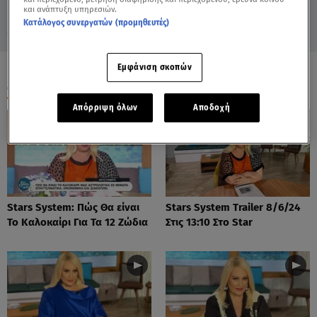
και ανάπτυξη υπηρεσιών.
Κατάλογος συνεργατών (προμηθευτές)
Εμφάνιση σκοπών
ΟΛΑ ΤΑ ΒΙΝΤΕΟ
Απόρριψη όλων
Αποδοχή
Stars System: Πώς Θα είναι
Stars System Trailer 8/6/24
Το Καλοκαίρι Για Τα 12 Ζώδια
Στις 13:10 Στο Star