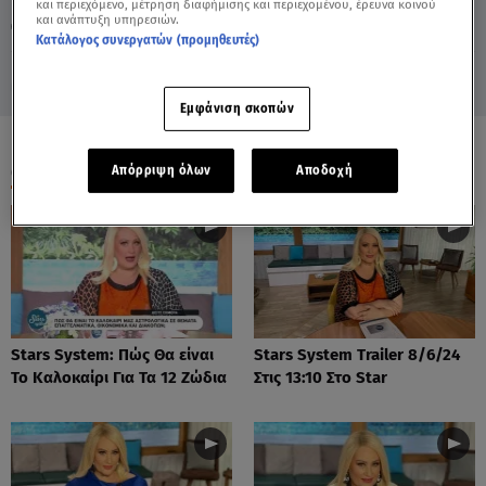
και περιεχόμενο, μέτρηση διαφήμισης και περιεχομένου, έρευνα κοινού
και ανάπτυξη υπηρεσιών.
13.01.24, 14:30
ΖΩΔΙΑ
Κατάλογος συνεργατών (προμηθευτές)
Εμφάνιση σκοπών
ΟΛΑ ΤΑ ΒΙΝΤΕΟ
Απόρριψη όλων
Αποδοχή
Stars System: Πώς Θα είναι
Stars System Trailer 8/6/24
Το Καλοκαίρι Για Τα 12 Ζώδια
Στις 13:10 Στο Star