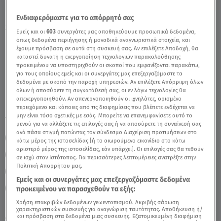
Ενδιαφερόμαστε για το απόρρητό σας
Stars System Ζυγός: Σε Ποιους Τομείς Θα
Εμείς και οι
603
συνεργάτες μας αποθηκεύουμε προσωπικά δεδομένα,
Ευνοηθεί Το 2024; - Video
όπως δεδομένα περιήγησης ή μοναδικά αναγνωριστικά στοιχεία, και
έχουμε πρόσβαση σε αυτά στη συσκευή σας. Αν επιλέξετε Αποδοχή, θα
καταστεί δυνατή η ενεργοποίηση τεχνολογιών παρακολούθησης
προκειμένου να υποστηριχθούν οι σκοποί που εμφανίζονται παρακάτω,
για τους οποίους εμείς και οι συνεργάτες μας επεξεργαζόμαστε τα
δεδομένα με σκοπό την παροχή υπηρεσιών. Αν επιλέξετε Απόρριψη όλων
όλων ή αποσύρετε τη συγκατάθεσή σας, οι εν λόγω τεχνολογίες θα
απενεργοποιηθούν. Αν απενεργοποιηθούν οι ιχνηλάτες, ορισμένο
περιεχόμενο και κάποιες από τις διαφημίσεις που βλέπετε ενδέχεται να
μην είναι τόσο σχετικές με εσάς. Μπορείτε να επανεμφανίσετε αυτό το
TAGS:
ΖΥΓΟΣ
ΖΩΔΙΑ
ΑΣΗ ΜΠΗΛΙΟΥ
μενού για να αλλάξετε τις επιλογές σας ή να αποσύρετε τη συναίνεσή σας
ανά πάσα στιγμή πατώντας τον σύνδεσμο Διαχείριση προτιμήσεων στο
ΖΩΔΙΑ ΑΣΗ ΜΠΗΛΙΟΥ
ΖΩΔΙΑ 2024
κάτω μέρος της ιστοσελίδας [ή το αιωρούμενο εικονίδιο στο κάτω
αριστερό μέρος της ιστοσελίδας, εάν υπάρχει]. Οι επιλογές σας θα τεθούν
ΑΣΤΡΟΛΟΓΙΚΕΣ ΠΡΟΒΛΕΨΕΙΣ
ΠΡΟΒΛΕΨΕΙΣ 2024
σε ισχύ στον Ιστότοπος. Για περισσότερες λεπτομέρειες ανατρέξτε στην
Πολιτική Απορρήτου μας.
ΕΤΗΣΙΕΣ ΠΡΟΒΛΕΨΕΙΣ
STARS SYSTEM 13/1/24
Εμείς και οι συνεργάτες μας επεξεργαζόμαστε δεδομένα
STARS SYSTEM
προκειμένου να παρασχεθούν τα εξής:
Χρήση επακριβών δεδομένων γεωεντοπισμού. Ακριβής σάρωση
χαρακτηριστικών συσκευής για αναγνώριση ταυτότητας. Αποθήκευση ή/
και πρόσβαση στα δεδομένα μιας συσκευής. Εξατομικευμένη διαφήμιση
Τετάρτη 5 Αυγούστου 2026