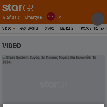
Ειδήσεις
Lifestyle
VIDEO
MASTERCHEF
STARX
ΕΙΔΉΣΕΙΣ
ΤΡΟΧΌΣ ΤΗΣ ΤΎΧΗ
VIDEO