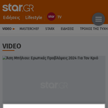
Ειδήσεις
Lifestyle
VIDEO
MASTERCHEF
STARX
ΕΙΔΉΣΕΙΣ
ΤΡΟΧΌΣ ΤΗΣ ΤΎΧΗ
VIDEO