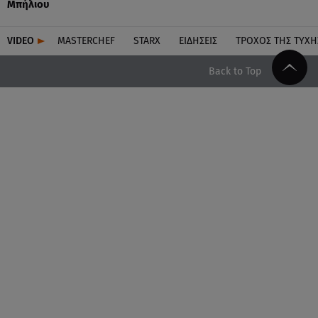
Μπήλιου
VIDEO
MASTERCHEF
STARX
ΕΙΔΉΣΕΙΣ
ΤΡΟΧΌΣ ΤΗΣ ΤΎΧΗ
Back to Top