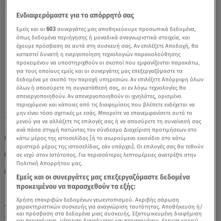
Ενδιαφερόμαστε για το απόρρητό σας
Άση Μπήλιου: Ερωτικές Προβλέψεις 2024
Εμείς και οι
603
συνεργάτες μας αποθηκεύουμε προσωπικά δεδομένα,
Για Τον Κριό - Video
όπως δεδομένα περιήγησης ή μοναδικά αναγνωριστικά στοιχεία, και
έχουμε πρόσβαση σε αυτά στη συσκευή σας. Αν επιλέξετε Αποδοχή, θα
καταστεί δυνατή η ενεργοποίηση τεχνολογιών παρακολούθησης
προκειμένου να υποστηριχθούν οι σκοποί που εμφανίζονται παρακάτω,
για τους οποίους εμείς και οι συνεργάτες μας επεξεργαζόμαστε τα
δεδομένα με σκοπό την παροχή υπηρεσιών. Αν επιλέξετε Απόρριψη όλων
όλων ή αποσύρετε τη συγκατάθεσή σας, οι εν λόγω τεχνολογίες θα
απενεργοποιηθούν. Αν απενεργοποιηθούν οι ιχνηλάτες, ορισμένο
περιεχόμενο και κάποιες από τις διαφημίσεις που βλέπετε ενδέχεται να
μην είναι τόσο σχετικές με εσάς. Μπορείτε να επανεμφανίσετε αυτό το
TAGS:
ΚΡΙΟΣ
ΖΩΔΙΑ
ΑΣΗ ΜΠΗΛΙΟΥ
μενού για να αλλάξετε τις επιλογές σας ή να αποσύρετε τη συναίνεσή σας
ανά πάσα στιγμή πατώντας τον σύνδεσμο Διαχείριση προτιμήσεων στο
ΖΩΔΙΑ ΑΣΗ ΜΠΗΛΙΟΥ
ΖΩΔΙΑ 2024
ΠΡΟΒΛΕΨΕΙΣ 2024
κάτω μέρος της ιστοσελίδας [ή το αιωρούμενο εικονίδιο στο κάτω
αριστερό μέρος της ιστοσελίδας, εάν υπάρχει]. Οι επιλογές σας θα τεθούν
ΕΤΗΣΙΕΣ ΠΡΟΒΛΕΨΕΙΣ
ΕΡΩΤΙΚΕΣ ΠΡΟΒΛΕΨΕΙΣ
σε ισχύ στον Ιστότοπος. Για περισσότερες λεπτομέρειες ανατρέξτε στην
Πολιτική Απορρήτου μας.
BREAKFAST@STAR
Εμείς και οι συνεργάτες μας επεξεργαζόμαστε δεδομένα
προκειμένου να παρασχεθούν τα εξής:
Χρήση επακριβών δεδομένων γεωεντοπισμού. Ακριβής σάρωση
Δευτέρα 10 Αυγούστου 2026
χαρακτηριστικών συσκευής για αναγνώριση ταυτότητας. Αποθήκευση ή/
και πρόσβαση στα δεδομένα μιας συσκευής. Εξατομικευμένη διαφήμιση
29.12.23, 11:10
ΖΩΔΙΑ
και περιεχόμενο, μέτρηση διαφήμισης και περιεχομένου, έρευνα κοινού