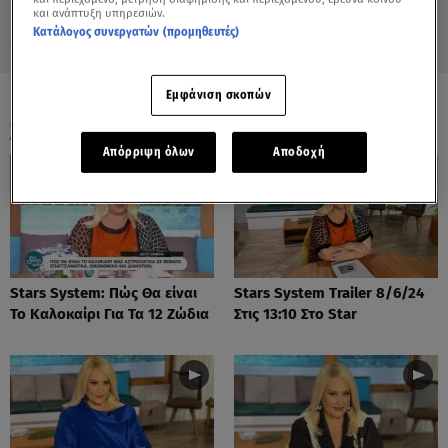
και ανάπτυξη υπηρεσιών.
Κατάλογος συνεργατών (προμηθευτές)
Εμφάνιση σκοπών
ΟΛΑ ΤΑ ΒΙΝΤΕΟ
Απόρριψη όλων
Αποδοχή
Stars System: Πώς Θα είναι
Stars System Trailer 8/6/24
Το Καλοκαίρι Για Τα 12 Ζώδια
Στις 13:10 Στο Star