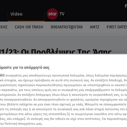
Video
ΎΧΗΣ
CASH OR TRASH
BREAKFAST@STAR
ΑΜΤΖ
FIRST DATE
11/23: Οι Προβλέψεις Της Άσης
ideo
μαστε για το απόρρητό σας
ροβλέψεις της Άσης Μπήλιου στο Breakfast@Star
603
συνεργάτες μας αποθηκεύουμε προσωπικά δεδομένα, όπως δεδομένα περιήγησης
κά στοιχεία, και έχουμε πρόσβαση σε αυτά στη συσκευή σας. Αν επιλέξετε Αποδοχή, θ
νεργοποίηση τεχνολογιών παρακολούθησης προκειμένου να υποστηριχθούν οι σκοποί
ι παρακάτω, για τους οποίους εμείς και οι συνεργάτες μας επεξεργαζόμαστε τα δεδομέ
υπηρεσιών. Αν επιλέξετε Απόρριψη όλων όλων ή αποσύρετε τη συγκατάθεσή σας, οι ε
 θα απενεργοποιηθούν. Αν απενεργοποιηθούν οι ιχνηλάτες, ορισμένο περιεχόμενο και κά
 που βλέπετε ενδέχεται να μην είναι τόσο σχετικές με εσάς. Μπορείτε να επανεμφανίσετ
ξετε τις επιλογές σας ή να αποσύρετε τη συναίνεσή σας ανά πάσα στιγμή πατώντας τον
προτιμήσεων στο κάτω μέρος της ιστοσελίδας [ή το αιωρούμενο εικονίδιο στο κάτω α
δας, εάν υπάρχει]. Οι επιλογές σας θα τεθούν σε ισχύ στον Ιστότοπος. Για περισσότερε
την Πολιτική Απορρήτου μας.