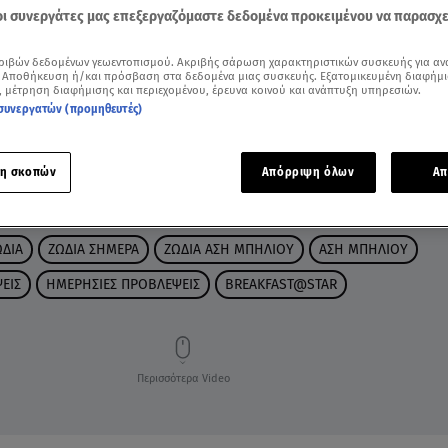
 οι συνεργάτες μας επεξεργαζόμαστε δεδομένα προκειμένου να παρασχ
ριβών δεδομένων γεωεντοπισμού. Ακριβής σάρωση χαρακτηριστικών συσκευής για αν
 Αποθήκευση ή/και πρόσβαση στα δεδομένα μιας συσκευής. Εξατομικευμένη διαφήμι
, μέτρηση διαφήμισης και περιεχομένου, έρευνα κοινού και ανάπτυξη υπηρεσιών.
συνεργατών (προμηθευτές)
η σκοπών
Απόρριψη όλων
Απ
ΩΔΙΑ
ΖΩΔΙΑ ΣΗΜΕΡΑ
ΖΩΔΙΑ ΑΣΗ ΜΠΗΛΙΟΥ
ΑΣΗ ΜΠΗΛΙΟΥ
ΕΙΣ
ΗΜΕΡΗΣΙΕΣ ΠΡΟΒΛΕΨΕΙΣ
BREAKFAST@STAR
Περισσότερα Video