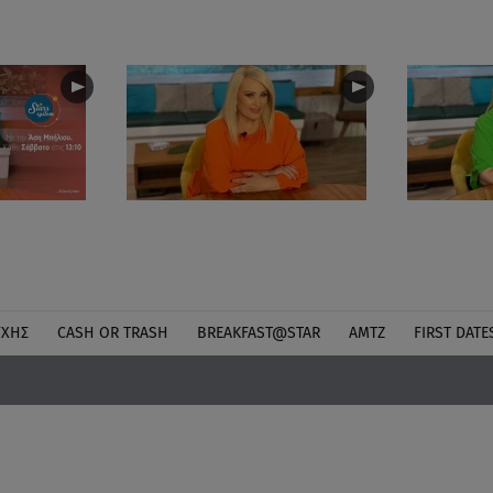
ΎΧΗΣ
CASH OR TRASH
BREAKFAST@STAR
ΑΜΤΖ
FIRST DATE