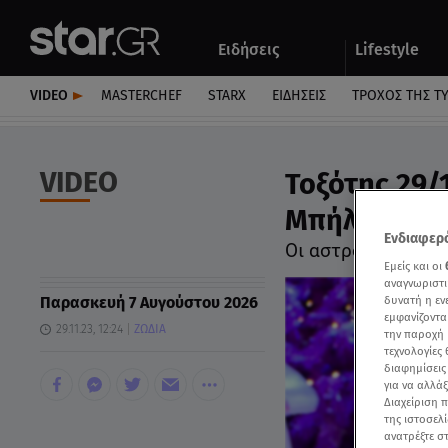
Αθλητικά
Quiz
Ειδήσεις
Lifestyle
Αυτοκίνητο
VIDEO
MASTERCHEF
STARX
ΕΙΔΉΣΕΙΣ
ΤΡΟΧΌΣ ΤΗΣ Τ
VIDEO
Τοξότης 29/
Μπήλιου - V
Ενδιαφερό
Οι αστρολογικές π
Εμείς και οι
αναγνωριστι
Παρασκευή 7 Αυγούστου 2026
δυνατή η ε
εμφανίζοντα
29.11.23, 12:24
ΖΩΔΙΑ
την παροχή 
τεχνολογίες
διαφημίσεις
για να αλλά
Διαχείριση 
της ιστοσελί
ανατρέξτε σ