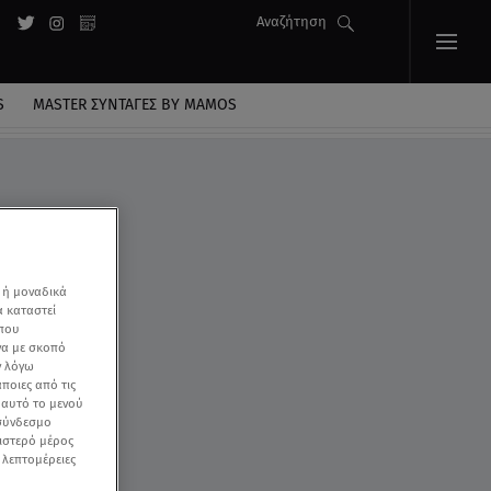
Αναζήτηση
S
MASTER ΣΥΝΤΑΓΈΣ BY MAMOS
 ή μοναδικά
α καταστεί
 που
να με σκοπό
ν λόγω
ποιες από τις
ε αυτό το μενού
 σύνδεσμο
ριστερό μέρος
ς λεπτομέρειες