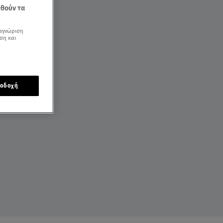
εθούν τα
αγνώριση
ση και
οδοχή