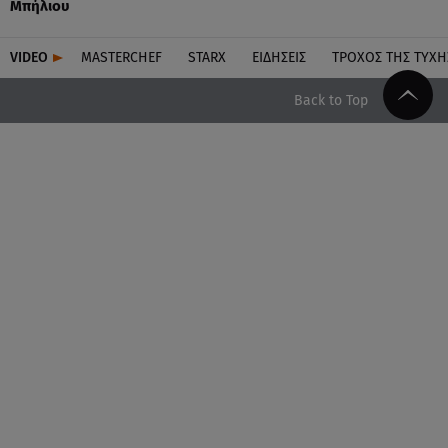
Μπήλιου
VIDEO
MASTERCHEF
STARX
ΕΙΔΉΣΕΙΣ
ΤΡΟΧΌΣ ΤΗΣ ΤΎΧΗ
Back to Top