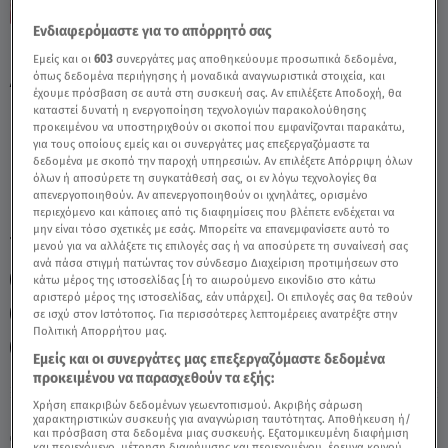
Ενδιαφερόμαστε για το απόρρητό σας
Καρκίνος Σήμερα 27/11/23: Οι Προβλέψεις
Εμείς και οι
603
συνεργάτες μας αποθηκεύουμε προσωπικά δεδομένα,
Από Την Άση Μπήλιου - Video
όπως δεδομένα περιήγησης ή μοναδικά αναγνωριστικά στοιχεία, και
έχουμε πρόσβαση σε αυτά στη συσκευή σας. Αν επιλέξετε Αποδοχή, θα
καταστεί δυνατή η ενεργοποίηση τεχνολογιών παρακολούθησης
προκειμένου να υποστηριχθούν οι σκοποί που εμφανίζονται παρακάτω,
για τους οποίους εμείς και οι συνεργάτες μας επεξεργαζόμαστε τα
δεδομένα με σκοπό την παροχή υπηρεσιών. Αν επιλέξετε Απόρριψη όλων
όλων ή αποσύρετε τη συγκατάθεσή σας, οι εν λόγω τεχνολογίες θα
απενεργοποιηθούν. Αν απενεργοποιηθούν οι ιχνηλάτες, ορισμένο
περιεχόμενο και κάποιες από τις διαφημίσεις που βλέπετε ενδέχεται να
μην είναι τόσο σχετικές με εσάς. Μπορείτε να επανεμφανίσετε αυτό το
TAGS:
ΚΑΡΚΙΝΟΣ
ΖΩΔΙΑ ΣΗΜΕΡΑ
ΖΩΔΙΑ ΑΣΗ ΜΠΗΛΙΟΥ
μενού για να αλλάξετε τις επιλογές σας ή να αποσύρετε τη συναίνεσή σας
ανά πάσα στιγμή πατώντας τον σύνδεσμο Διαχείριση προτιμήσεων στο
ΑΣΗ ΜΠΗΛΙΟΥ
ΑΣΤΡΟΛΟΓΙΚΕΣ ΠΡΟΒΛΕΨΕΙΣ
ΖΩΔΙΑ
κάτω μέρος της ιστοσελίδας [ή το αιωρούμενο εικονίδιο στο κάτω
αριστερό μέρος της ιστοσελίδας, εάν υπάρχει]. Οι επιλογές σας θα τεθούν
ΗΜΕΡΗΣΙΕΣ ΠΡΟΒΛΕΨΕΙΣ
BREAKFAST@STAR
σε ισχύ στον Ιστότοπος. Για περισσότερες λεπτομέρειες ανατρέξτε στην
Πολιτική Απορρήτου μας.
ΠΑΝΣΕΛΗΝΟΣ ΣΤΟΥΣ ΔΙΔΥΜΟΥΣ
Εμείς και οι συνεργάτες μας επεξεργαζόμαστε δεδομένα
προκειμένου να παρασχεθούν τα εξής:
Χρήση επακριβών δεδομένων γεωεντοπισμού. Ακριβής σάρωση
Κυριακή 9 Αυγούστου 2026
χαρακτηριστικών συσκευής για αναγνώριση ταυτότητας. Αποθήκευση ή/
και πρόσβαση στα δεδομένα μιας συσκευής. Εξατομικευμένη διαφήμιση
27.11.23, 12:03
ΖΩΔΙΑ
και περιεχόμενο, μέτρηση διαφήμισης και περιεχομένου, έρευνα κοινού