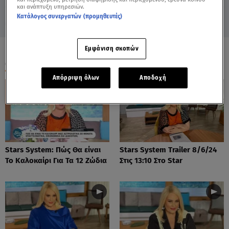
και ανάπτυξη υπηρεσιών.
Κατάλογος συνεργατών (προμηθευτές)
Εμφάνιση σκοπών
ΟΛΑ ΤΑ ΒΙΝΤΕΟ
Απόρριψη όλων
Αποδοχή
Stars System: Πώς Θα είναι
Stars System Trailer 8/6/24
Το Καλοκαίρι Για Τα 12 Ζώδια
Στις 13:10 Στο Star