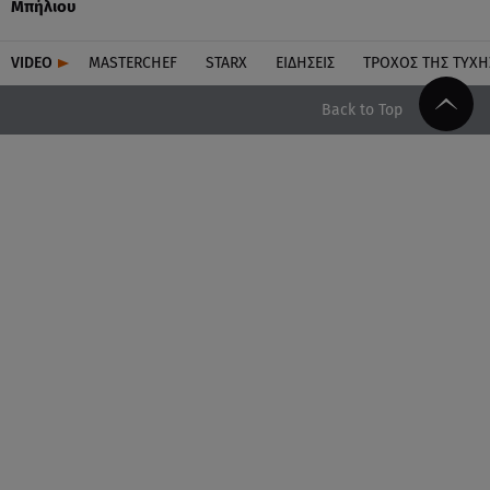
Μπήλιου
VIDEO
MASTERCHEF
STARX
ΕΙΔΉΣΕΙΣ
ΤΡΟΧΌΣ ΤΗΣ ΤΎΧΗ
Back to Top