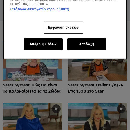
και ανάπτυξη υπηρεσιών.
Κατάλογος συνεργατών (προμηθευτές)
Εμφάνιση σκοπών
ΟΛΑ ΤΑ ΒΙΝΤΕΟ
Απόρριψη όλων
Αποδοχή
Stars System: Πώς Θα είναι
Stars System Trailer 8/6/24
Το Καλοκαίρι Για Τα 12 Ζώδια
Στις 13:10 Στο Star