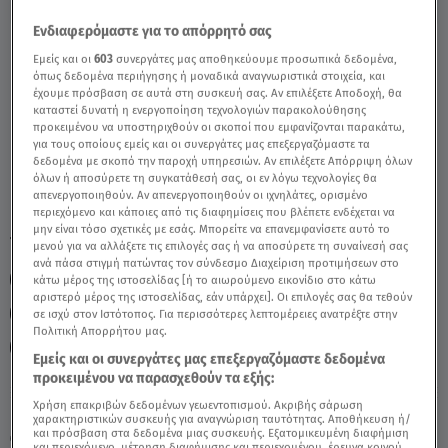
Ενδιαφερόμαστε για το απόρρητό σας
Ιχθύες Σήμερα 4/10/23: Οι Προβλέψεις Της
Εμείς και οι
603
συνεργάτες μας αποθηκεύουμε προσωπικά δεδομένα,
Άσης Μπήλιου - Video
όπως δεδομένα περιήγησης ή μοναδικά αναγνωριστικά στοιχεία, και
έχουμε πρόσβαση σε αυτά στη συσκευή σας. Αν επιλέξετε Αποδοχή, θα
καταστεί δυνατή η ενεργοποίηση τεχνολογιών παρακολούθησης
προκειμένου να υποστηριχθούν οι σκοποί που εμφανίζονται παρακάτω,
για τους οποίους εμείς και οι συνεργάτες μας επεξεργαζόμαστε τα
δεδομένα με σκοπό την παροχή υπηρεσιών. Αν επιλέξετε Απόρριψη όλων
όλων ή αποσύρετε τη συγκατάθεσή σας, οι εν λόγω τεχνολογίες θα
απενεργοποιηθούν. Αν απενεργοποιηθούν οι ιχνηλάτες, ορισμένο
περιεχόμενο και κάποιες από τις διαφημίσεις που βλέπετε ενδέχεται να
μην είναι τόσο σχετικές με εσάς. Μπορείτε να επανεμφανίσετε αυτό το
TAGS:
ΙΧΘΥΣ
ΙΧΘΥΕΣ
ΖΩΔΙΑ
ΖΩΔΙΑ ΣΗΜΕΡΑ
μενού για να αλλάξετε τις επιλογές σας ή να αποσύρετε τη συναίνεσή σας
ανά πάσα στιγμή πατώντας τον σύνδεσμο Διαχείριση προτιμήσεων στο
ΖΩΔΙΑ ΑΣΗ ΜΠΗΛΙΟΥ
ΑΣΗ ΜΠΗΛΙΟΥ
κάτω μέρος της ιστοσελίδας [ή το αιωρούμενο εικονίδιο στο κάτω
αριστερό μέρος της ιστοσελίδας, εάν υπάρχει]. Οι επιλογές σας θα τεθούν
ΑΣΤΡΟΛΟΓΙΚΕΣ ΠΡΟΒΛΕΨΕΙΣ
ΗΜΕΡΗΣΙΕΣ ΠΡΟΒΛΕΨΕΙΣ
σε ισχύ στον Ιστότοπος. Για περισσότερες λεπτομέρειες ανατρέξτε στην
Πολιτική Απορρήτου μας.
BREAKFAST@STAR
ΕΡΜΗΣ ΣΤΟΝ ΖΥΓΟ
Εμείς και οι συνεργάτες μας επεξεργαζόμαστε δεδομένα
προκειμένου να παρασχεθούν τα εξής:
Χρήση επακριβών δεδομένων γεωεντοπισμού. Ακριβής σάρωση
Παρασκευή 7 Αυγούστου 2026
χαρακτηριστικών συσκευής για αναγνώριση ταυτότητας. Αποθήκευση ή/
και πρόσβαση στα δεδομένα μιας συσκευής. Εξατομικευμένη διαφήμιση
04.10.23, 12:32
ΖΩΔΙΑ
και περιεχόμενο, μέτρηση διαφήμισης και περιεχομένου, έρευνα κοινού