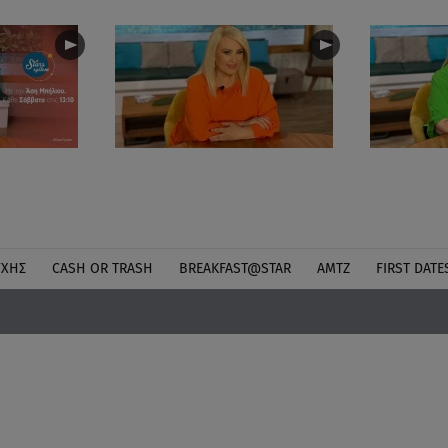
ΎΧΗΣ
CASH OR TRASH
BREAKFAST@STAR
ΑΜΤΖ
FIRST DATE