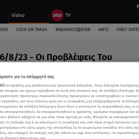
Video
ΎΧΗΣ
CASH OR TRASH
BREAKFAST@STAR
ΑΜΤΖ
FIRST DATE
6/8/23 - Οι Προβλέψεις Του
ακου - Video
 Άσης Μπήλιου για το σαββατοκύριακο 26 - 27/8
μαστε για το απόρρητό σας
603
συνεργάτες μας αποθηκεύουμε προσωπικά δεδομένα, όπως δεδομένα περιήγησης
κά στοιχεία, και έχουμε πρόσβαση σε αυτά στη συσκευή σας. Αν επιλέξετε Αποδοχή, θ
νεργοποίηση τεχνολογιών παρακολούθησης προκειμένου να υποστηριχθούν οι σκοποί
ι παρακάτω, για τους οποίους εμείς και οι συνεργάτες μας επεξεργαζόμαστε τα δεδομέ
υπηρεσιών. Αν επιλέξετε Απόρριψη όλων όλων ή αποσύρετε τη συγκατάθεσή σας, οι ε
 θα απενεργοποιηθούν. Αν απενεργοποιηθούν οι ιχνηλάτες, ορισμένο περιεχόμενο και κά
 που βλέπετε ενδέχεται να μην είναι τόσο σχετικές με εσάς. Μπορείτε να επανεμφανίσετ
ξετε τις επιλογές σας ή να αποσύρετε τη συναίνεσή σας ανά πάσα στιγμή πατώντας τον
προτιμήσεων στο κάτω μέρος της ιστοσελίδας [ή το αιωρούμενο εικονίδιο στο κάτω α
δας, εάν υπάρχει]. Οι επιλογές σας θα τεθούν σε ισχύ στον Ιστότοπος. Για περισσότερε
την Πολιτική Απορρήτου μας.