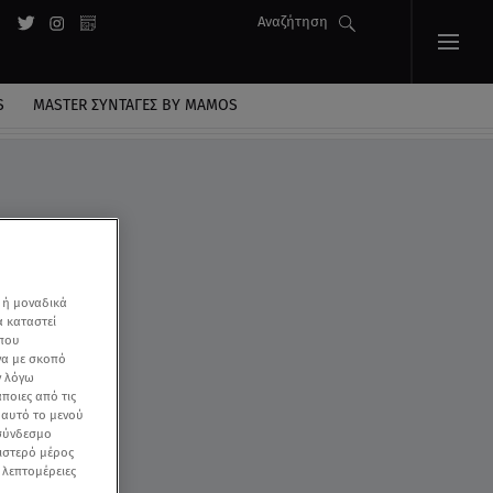
Αναζήτηση
S
MASTER ΣΥΝΤΑΓΈΣ BY MAMOS
 ή μοναδικά
α καταστεί
 που
να με σκοπό
ν λόγω
ποιες από τις
ε αυτό το μενού
 σύνδεσμο
ριστερό μέρος
ς λεπτομέρειες