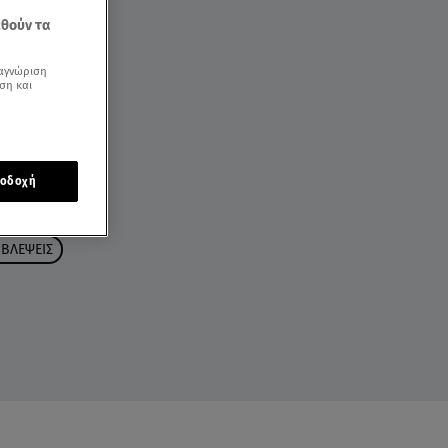
εθούν τα
αγνώριση
ση και
οδοχή
ΒΛΕΨΕΙΣ