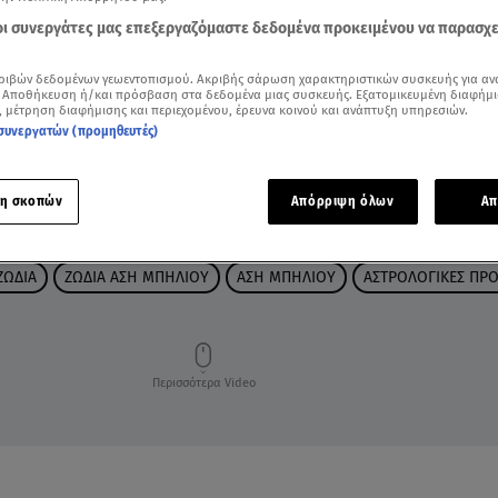
 οι συνεργάτες μας επεξεργαζόμαστε δεδομένα προκειμένου να παρασχ
ριβών δεδομένων γεωεντοπισμού. Ακριβής σάρωση χαρακτηριστικών συσκευής για αν
 Αποθήκευση ή/και πρόσβαση στα δεδομένα μιας συσκευής. Εξατομικευμένη διαφήμι
, μέτρηση διαφήμισης και περιεχομένου, έρευνα κοινού και ανάπτυξη υπηρεσιών.
συνεργατών (προμηθευτές)
η σκοπών
Απόρριψη όλων
Απ
ΖΩΔΙΑ
ΖΩΔΙΑ ΑΣΗ ΜΠΗΛΙΟΥ
ΑΣΗ ΜΠΗΛΙΟΥ
ΑΣΤΡΟΛΟΓΙΚΕΣ ΠΡΟ
Περισσότερα Video