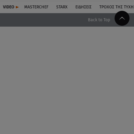
VIDEO
MASTERCHEF
STARX
ΕΙΔΉΣΕΙΣ
ΤΡΟΧΌΣ ΤΗΣ ΤΎΧΗ
Back to Top