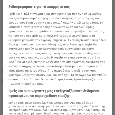
Ενδιαφερόμαστε για το απόρρητό σας
Ταύρος 24/8/23: Οι Προβλέψεις Της Άσης
Εμείς και οι
603
συνεργάτες μας αποθηκεύουμε προσωπικά δεδομένα,
όπως δεδομένα περιήγησης ή μοναδικά αναγνωριστικά στοιχεία, και
Μπήλιου - Video
έχουμε πρόσβαση σε αυτά στη συσκευή σας. Αν επιλέξετε Αποδοχή, θα
καταστεί δυνατή η ενεργοποίηση τεχνολογιών παρακολούθησης
προκειμένου να υποστηριχθούν οι σκοποί που εμφανίζονται παρακάτω,
για τους οποίους εμείς και οι συνεργάτες μας επεξεργαζόμαστε τα
δεδομένα με σκοπό την παροχή υπηρεσιών. Αν επιλέξετε Απόρριψη όλων
όλων ή αποσύρετε τη συγκατάθεσή σας, οι εν λόγω τεχνολογίες θα
απενεργοποιηθούν. Αν απενεργοποιηθούν οι ιχνηλάτες, ορισμένο
περιεχόμενο και κάποιες από τις διαφημίσεις που βλέπετε ενδέχεται να
μην είναι τόσο σχετικές με εσάς. Μπορείτε να επανεμφανίσετε αυτό το
TAGS:
μενού για να αλλάξετε τις επιλογές σας ή να αποσύρετε τη συναίνεσή σας
ΤΑΥΡΟΣ
ΖΩΔΙΑ
ΖΩΔΙΑ ΣΗΜΕΡΑ
ΑΣΗ ΜΠΗΛΙΟΥ
ανά πάσα στιγμή πατώντας τον σύνδεσμο Διαχείριση προτιμήσεων στο
κάτω μέρος της ιστοσελίδας [ή το αιωρούμενο εικονίδιο στο κάτω
ΖΩΔΙΑ ΑΣΗ ΜΠΗΛΙΟΥ
ΑΣΤΡΟΛΟΓΙΚΕΣ ΠΡΟΒΛΕΨΕΙΣ
αριστερό μέρος της ιστοσελίδας, εάν υπάρχει]. Οι επιλογές σας θα τεθούν
σε ισχύ στον Ιστότοπος. Για περισσότερες λεπτομέρειες ανατρέξτε στην
ΗΜΕΡΗΣΙΕΣ ΠΡΟΒΛΕΨΕΙΣ
Πολιτική Απορρήτου μας.
Εμείς και οι συνεργάτες μας επεξεργαζόμαστε δεδομένα
προκειμένου να παρασχεθούν τα εξής:
Σάββατο 8 Αυγούστου 2026
Χρήση επακριβών δεδομένων γεωεντοπισμού. Ακριβής σάρωση
24.08.23, 11:18
ΖΩΔΙΑ
χαρακτηριστικών συσκευής για αναγνώριση ταυτότητας. Αποθήκευση ή/
και πρόσβαση στα δεδομένα μιας συσκευής. Εξατομικευμένη διαφήμιση
και περιεχόμενο, μέτρηση διαφήμισης και περιεχομένου, έρευνα κοινού