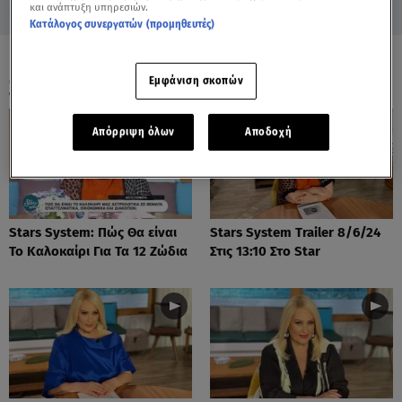
και ανάπτυξη υπηρεσιών.
Κατάλογος συνεργατών (προμηθευτές)
ΟΛΑ ΤΑ ΒΙΝΤΕΟ
Εμφάνιση σκοπών
Απόρριψη όλων
Αποδοχή
Stars System: Πώς Θα είναι
Stars System Trailer 8/6/24
Το Καλοκαίρι Για Τα 12 Ζώδια
Στις 13:10 Στο Star