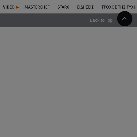
VIDEO
MASTERCHEF
STARX
ΕΙΔΉΣΕΙΣ
ΤΡΟΧΌΣ ΤΗΣ ΤΎΧΗ
Back to Top