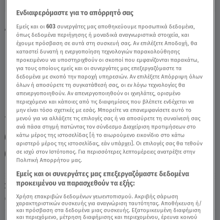
Ενδιαφερόμαστε για το απόρρητό σας
Λέων Σήμερα 28/7/23: Οι Προβλέψεις της
Εμείς και οι
603
συνεργάτες μας αποθηκεύουμε προσωπικά δεδομένα,
όπως δεδομένα περιήγησης ή μοναδικά αναγνωριστικά στοιχεία, και
Άσης Μπήλιου - Video
έχουμε πρόσβαση σε αυτά στη συσκευή σας. Αν επιλέξετε Αποδοχή, θα
καταστεί δυνατή η ενεργοποίηση τεχνολογιών παρακολούθησης
προκειμένου να υποστηριχθούν οι σκοποί που εμφανίζονται παρακάτω,
για τους οποίους εμείς και οι συνεργάτες μας επεξεργαζόμαστε τα
δεδομένα με σκοπό την παροχή υπηρεσιών. Αν επιλέξετε Απόρριψη όλων
όλων ή αποσύρετε τη συγκατάθεσή σας, οι εν λόγω τεχνολογίες θα
απενεργοποιηθούν. Αν απενεργοποιηθούν οι ιχνηλάτες, ορισμένο
περιεχόμενο και κάποιες από τις διαφημίσεις που βλέπετε ενδέχεται να
μην είναι τόσο σχετικές με εσάς. Μπορείτε να επανεμφανίσετε αυτό το
TAGS:
μενού για να αλλάξετε τις επιλογές σας ή να αποσύρετε τη συναίνεσή σας
ΖΩΔΙΑ
ΛΕΩΝ
ΑΣΗ ΜΠΗΛΙΟΥ
ανά πάσα στιγμή πατώντας τον σύνδεσμο Διαχείριση προτιμήσεων στο
κάτω μέρος της ιστοσελίδας [ή το αιωρούμενο εικονίδιο στο κάτω
ΖΩΔΙΑ ΑΣΗ ΜΠΗΛΙΟΥ
ΑΣΤΡΟΛΟΓΙΚΕΣ ΠΡΟΒΛΕΨΕΙΣ
αριστερό μέρος της ιστοσελίδας, εάν υπάρχει]. Οι επιλογές σας θα τεθούν
σε ισχύ στον Ιστότοπος. Για περισσότερες λεπτομέρειες ανατρέξτε στην
ΗΜΕΡΗΣΙΕΣ ΠΡΟΒΛΕΨΕΙΣ
ΖΩΔΙΑ ΣΗΜΕΡΑ
Πολιτική Απορρήτου μας.
Εμείς και οι συνεργάτες μας επεξεργαζόμαστε δεδομένα
προκειμένου να παρασχεθούν τα εξής:
Σάββατο 8 Αυγούστου 2026
Χρήση επακριβών δεδομένων γεωεντοπισμού. Ακριβής σάρωση
28.07.23, 11:56
ΖΩΔΙΑ
χαρακτηριστικών συσκευής για αναγνώριση ταυτότητας. Αποθήκευση ή/
και πρόσβαση στα δεδομένα μιας συσκευής. Εξατομικευμένη διαφήμιση
και περιεχόμενο, μέτρηση διαφήμισης και περιεχομένου, έρευνα κοινού