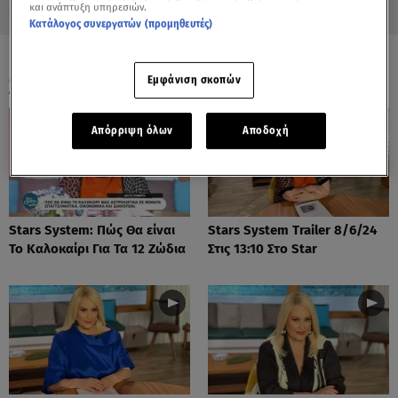
και ανάπτυξη υπηρεσιών.
Κατάλογος συνεργατών (προμηθευτές)
ΟΛΑ ΤΑ ΒΙΝΤΕΟ
Εμφάνιση σκοπών
Απόρριψη όλων
Αποδοχή
Stars System: Πώς Θα είναι
Stars System Trailer 8/6/24
Το Καλοκαίρι Για Τα 12 Ζώδια
Στις 13:10 Στο Star