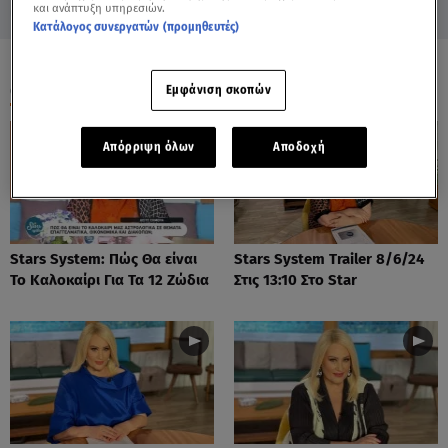
και ανάπτυξη υπηρεσιών.
Κατάλογος συνεργατών (προμηθευτές)
ΟΛΑ ΤΑ ΒΙΝΤΕΟ
Εμφάνιση σκοπών
Απόρριψη όλων
Αποδοχή
Stars System: Πώς Θα είναι
Stars System Trailer 8/6/24
Το Καλοκαίρι Για Τα 12 Ζώδια
Στις 13:10 Στο Star