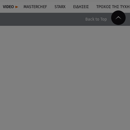
VIDEO
MASTERCHEF
STARX
ΕΙΔΉΣΕΙΣ
ΤΡΟΧΌΣ ΤΗΣ ΤΎΧΗ
Back to Top