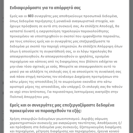
Ενδιαφερόμαστε για το απόρρητό σας
Αιγόκερως Σήμερα 27/6/23: Οι Προβλέψεις
Εμείς και οι
603
συνεργάτες μας αποθηκεύουμε προσωπικά δεδομένα,
όπως δεδομένα περιήγησης ή μοναδικά αναγνωριστικά στοιχεία, και
Της Άσης Μπήλιου - Video
έχουμε πρόσβαση σε αυτά στη συσκευή σας. Αν επιλέξετε Αποδοχή, θα
καταστεί δυνατή η ενεργοποίηση τεχνολογιών παρακολούθησης
προκειμένου να υποστηριχθούν οι σκοποί που εμφανίζονται παρακάτω,
για τους οποίους εμείς και οι συνεργάτες μας επεξεργαζόμαστε τα
δεδομένα με σκοπό την παροχή υπηρεσιών. Αν επιλέξετε Απόρριψη όλων
όλων ή αποσύρετε τη συγκατάθεσή σας, οι εν λόγω τεχνολογίες θα
απενεργοποιηθούν. Αν απενεργοποιηθούν οι ιχνηλάτες, ορισμένο
περιεχόμενο και κάποιες από τις διαφημίσεις που βλέπετε ενδέχεται να
μην είναι τόσο σχετικές με εσάς. Μπορείτε να επανεμφανίσετε αυτό το
TAGS:
μενού για να αλλάξετε τις επιλογές σας ή να αποσύρετε τη συναίνεσή σας
ΑΙΓΟΚΕΡΩΣ
ΖΩΔΙΑ
ΖΩΔΙΑ ΣΗΜΕΡΑ
ανά πάσα στιγμή πατώντας τον σύνδεσμο Διαχείριση προτιμήσεων στο
κάτω μέρος της ιστοσελίδας [ή το αιωρούμενο εικονίδιο στο κάτω
ΑΣΗ ΜΠΗΛΙΟΥ
ΖΩΔΙΑ ΑΣΗ ΜΠΗΛΙΟΥ
αριστερό μέρος της ιστοσελίδας, εάν υπάρχει]. Οι επιλογές σας θα τεθούν
σε ισχύ στον Ιστότοπος. Για περισσότερες λεπτομέρειες ανατρέξτε στην
ΑΣΤΡΟΛΟΓΙΚΕΣ ΠΡΟΒΛΕΨΕΙΣ
BREAKFAST@STAR
Πολιτική Απορρήτου μας.
Εμείς και οι συνεργάτες μας επεξεργαζόμαστε δεδομένα
προκειμένου να παρασχεθούν τα εξής:
Σάββατο 8 Αυγούστου 2026
Χρήση επακριβών δεδομένων γεωεντοπισμού. Ακριβής σάρωση
27.06.23, 12:18
ΖΩΔΙΑ
χαρακτηριστικών συσκευής για αναγνώριση ταυτότητας. Αποθήκευση ή/
και πρόσβαση στα δεδομένα μιας συσκευής. Εξατομικευμένη διαφήμιση
και περιεχόμενο, μέτρηση διαφήμισης και περιεχομένου, έρευνα κοινού