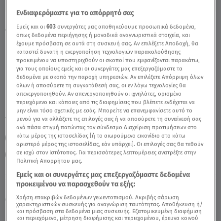
Ενδιαφερόμαστε για το απόρρητό σας
Ζυγός Σήμερα 26/5/23: Οι Προβλέψεις Tης
Εμείς και οι
603
συνεργάτες μας αποθηκεύουμε προσωπικά δεδομένα,
όπως δεδομένα περιήγησης ή μοναδικά αναγνωριστικά στοιχεία, και
Άσης Μπήλιου - Video
έχουμε πρόσβαση σε αυτά στη συσκευή σας. Αν επιλέξετε Αποδοχή, θα
καταστεί δυνατή η ενεργοποίηση τεχνολογιών παρακολούθησης
προκειμένου να υποστηριχθούν οι σκοποί που εμφανίζονται παρακάτω,
για τους οποίους εμείς και οι συνεργάτες μας επεξεργαζόμαστε τα
δεδομένα με σκοπό την παροχή υπηρεσιών. Αν επιλέξετε Απόρριψη όλων
όλων ή αποσύρετε τη συγκατάθεσή σας, οι εν λόγω τεχνολογίες θα
απενεργοποιηθούν. Αν απενεργοποιηθούν οι ιχνηλάτες, ορισμένο
περιεχόμενο και κάποιες από τις διαφημίσεις που βλέπετε ενδέχεται να
μην είναι τόσο σχετικές με εσάς. Μπορείτε να επανεμφανίσετε αυτό το
TAGS:
μενού για να αλλάξετε τις επιλογές σας ή να αποσύρετε τη συναίνεσή σας
ΖΥΓΟΣ
ΖΩΔΙΑ
ΖΩΔΙΑ ΣΗΜΕΡΑ
ΑΣΗ ΜΠΗΛΙΟΥ
ανά πάσα στιγμή πατώντας τον σύνδεσμο Διαχείριση προτιμήσεων στο
κάτω μέρος της ιστοσελίδας [ή το αιωρούμενο εικονίδιο στο κάτω
ΖΩΔΙΑ ΑΣΗ ΜΠΗΛΙΟΥ
ΑΣΤΡΟΛΟΓΙΚΕΣ ΠΡΟΒΛΕΨΕΙΣ
αριστερό μέρος της ιστοσελίδας, εάν υπάρχει]. Οι επιλογές σας θα τεθούν
σε ισχύ στον Ιστότοπος. Για περισσότερες λεπτομέρειες ανατρέξτε στην
ΗΜΕΡΗΣΙΕΣ ΠΡΟΒΛΕΨΕΙΣ
BREAKFAST@STAR
Πολιτική Απορρήτου μας.
Εμείς και οι συνεργάτες μας επεξεργαζόμαστε δεδομένα
προκειμένου να παρασχεθούν τα εξής:
Κυριακή 9 Αυγούστου 2026
Χρήση επακριβών δεδομένων γεωεντοπισμού. Ακριβής σάρωση
26.05.23, 11:35
ΖΩΔΙΑ
χαρακτηριστικών συσκευής για αναγνώριση ταυτότητας. Αποθήκευση ή/
και πρόσβαση στα δεδομένα μιας συσκευής. Εξατομικευμένη διαφήμιση
και περιεχόμενο, μέτρηση διαφήμισης και περιεχομένου, έρευνα κοινού