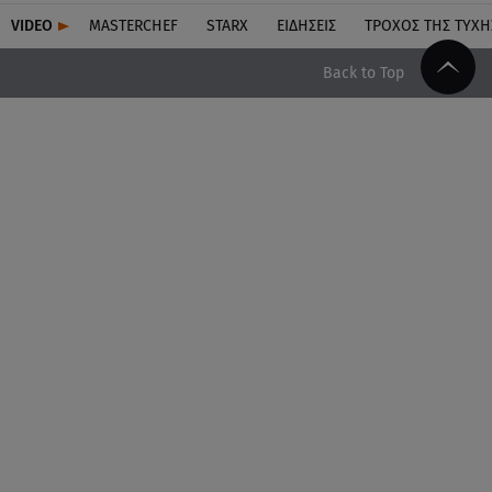
VIDEO
MASTERCHEF
STARX
ΕΙΔΉΣΕΙΣ
ΤΡΟΧΌΣ ΤΗΣ ΤΎΧΗ
Back to Top