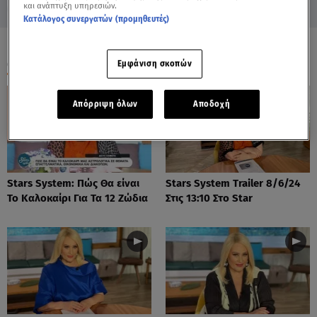
και ανάπτυξη υπηρεσιών.
Κατάλογος συνεργατών (προμηθευτές)
ΟΛΑ ΤΑ ΒΙΝΤΕΟ
Εμφάνιση σκοπών
Απόρριψη όλων
Αποδοχή
Stars System: Πώς Θα είναι
Stars System Trailer 8/6/24
Το Καλοκαίρι Για Τα 12 Ζώδια
Στις 13:10 Στο Star