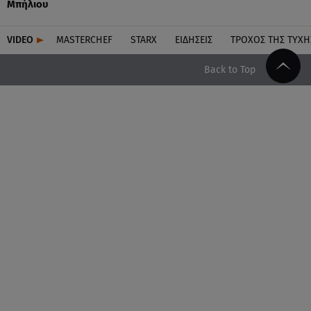
Μπήλιου
VIDEO
MASTERCHEF
STARX
ΕΙΔΉΣΕΙΣ
ΤΡΟΧΌΣ ΤΗΣ ΤΎΧΗ
Back to Top