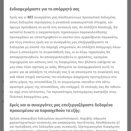
Ενδιαφερόμαστε για το απόρρητό σας
Stars System 1/4/23 Λέων: Οι προβλέψεις
Εμείς και οι
603
συνεργάτες μας αποθηκεύουμε προσωπικά δεδομένα,
της Άσης Μπήλιου - Video
όπως δεδομένα περιήγησης ή μοναδικά αναγνωριστικά στοιχεία, και
έχουμε πρόσβαση σε αυτά στη συσκευή σας. Αν επιλέξετε Αποδοχή, θα
καταστεί δυνατή η ενεργοποίηση τεχνολογιών παρακολούθησης
προκειμένου να υποστηριχθούν οι σκοποί που εμφανίζονται παρακάτω,
για τους οποίους εμείς και οι συνεργάτες μας επεξεργαζόμαστε τα
δεδομένα με σκοπό την παροχή υπηρεσιών. Αν επιλέξετε Απόρριψη όλων
όλων ή αποσύρετε τη συγκατάθεσή σας, οι εν λόγω τεχνολογίες θα
απενεργοποιηθούν. Αν απενεργοποιηθούν οι ιχνηλάτες, ορισμένο
περιεχόμενο και κάποιες από τις διαφημίσεις που βλέπετε ενδέχεται να
μην είναι τόσο σχετικές με εσάς. Μπορείτε να επανεμφανίσετε αυτό το
TAGS:
ΛΕΩΝ
ΖΩΔΙΑ
ΖΩΔΙΑ ΣΗΜΕΡΑ
ΑΣΗ ΜΠΗΛΙΟΥ
μενού για να αλλάξετε τις επιλογές σας ή να αποσύρετε τη συναίνεσή σας
ανά πάσα στιγμή πατώντας τον σύνδεσμο Διαχείριση προτιμήσεων στο
ΖΩΔΙΑ ΑΣΗ ΜΠΗΛΙΟΥ
ΑΣΤΡΟΛΟΓΙΚΕΣ ΠΡΟΒΛΕΨΕΙΣ
κάτω μέρος της ιστοσελίδας [ή το αιωρούμενο εικονίδιο στο κάτω
αριστερό μέρος της ιστοσελίδας, εάν υπάρχει]. Οι επιλογές σας θα τεθούν
ΗΜΕΡΗΣΙΕΣ ΠΡΟΒΛΕΨΕΙΣ
STARS SYSTEM
σε ισχύ στον Ιστότοπος. Για περισσότερες λεπτομέρειες ανατρέξτε στην
Πολιτική Απορρήτου μας.
STARS SYSTEM 1/4/23
Εμείς και οι συνεργάτες μας επεξεργαζόμαστε δεδομένα
προκειμένου να παρασχεθούν τα εξής:
Χρήση επακριβών δεδομένων γεωεντοπισμού. Ακριβής σάρωση
Παρασκευή 7 Αυγούστου 2026
χαρακτηριστικών συσκευής για αναγνώριση ταυτότητας. Αποθήκευση ή/
και πρόσβαση στα δεδομένα μιας συσκευής. Εξατομικευμένη διαφήμιση
01.04.23, 14:23
ΖΩΔΙΑ
και περιεχόμενο, μέτρηση διαφήμισης και περιεχομένου, έρευνα κοινού