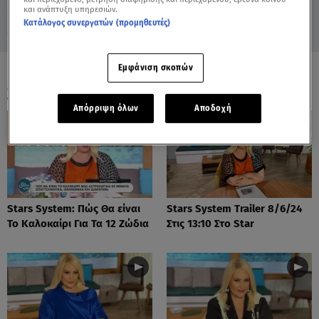
και ανάπτυξη υπηρεσιών.
Κατάλογος συνεργατών (προμηθευτές)
Εμφάνιση σκοπών
ΟΛΑ ΤΑ ΒΙΝΤΕΟ
Απόρριψη όλων
Αποδοχή
Stars System: Πώς Θα είναι
Stars System Trailer 8/6/24
Το Καλοκαίρι Για Τα 12 Ζώδια
Στις 13:10 Στο Star