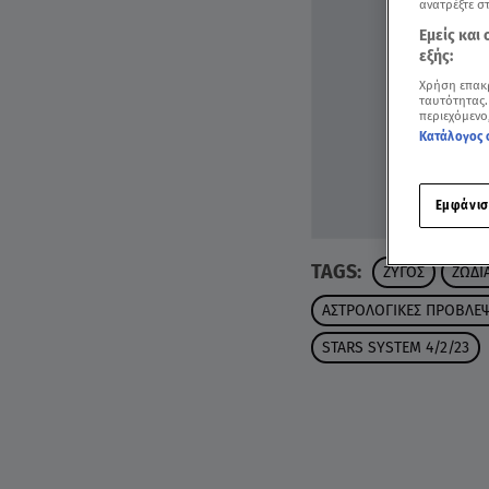
ανατρέξτε σ
Εμείς και
εξής:
Χρήση επακ
ταυτότητας.
περιεχόμενο
Κατάλογος 
Εμφάνισ
TAGS:
ΖΥΓΟΣ
ΖΩΔΙ
ΑΣΤΡΟΛΟΓΙΚΕΣ ΠΡΟΒΛΕΨ
STARS SYSTEM 4/2/23