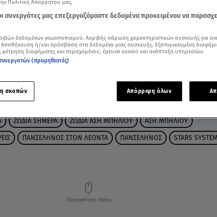
την Πολιτική Απορρήτου μας.
 οι συνεργάτες μας επεξεργαζόμαστε δεδομένα προκειμένου να παρασχ
ριβών δεδομένων γεωεντοπισμού. Ακριβής σάρωση χαρακτηριστικών συσκευής για αν
 Αποθήκευση ή/και πρόσβαση στα δεδομένα μιας συσκευής. Εξατομικευμένη διαφήμι
, μέτρηση διαφήμισης και περιεχομένου, έρευνα κοινού και ανάπτυξη υπηρεσιών.
συνεργατών (προμηθευτές)
η σκοπών
Απόρριψη όλων
Απ
Α
ΖΩΔΙΑ ΣΗΜΕΡΑ
ΖΩΔΙΑ ΑΣΗ ΜΠΗΛΙΟΥ
ΑΣΗ ΜΠΗΛΙΟΥ
ΕΙΣ
ΠΑΝΣΕΛΗΝΟΣ ΣΤΟΝ ΛΕΟΝΤΑ
ΠΑΝΣΕΛΗΝΟΣ
STARS SYSTE
Περισσότερα Video