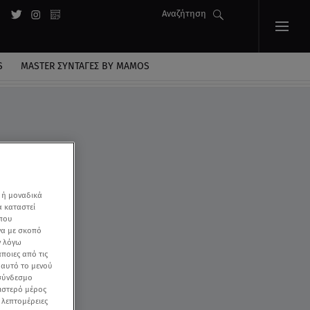
Αναζήτηση
S
MASTER ΣΥΝΤΑΓΈΣ BY MAMOS
 ή μοναδικά
α καταστεί
 που
να με σκοπό
ν λόγω
ποιες από τις
ε αυτό το μενού
 σύνδεσμο
ριστερό μέρος
ς λεπτομέρειες