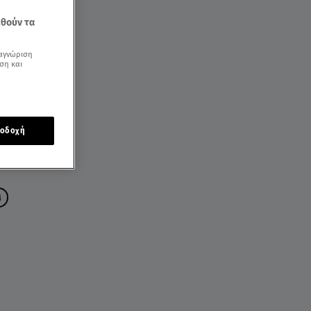
εθούν τα
αγνώριση
ση και
οδοχή
M