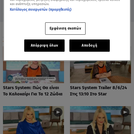
και ανάπτυξη υπηρεσιών.
Κατάλογος συνεργατών (προμηθευτές)
Εμφάνιση σκοπών
ΟΛΑ ΤΑ ΒΙΝΤΕΟ
Απόρριψη όλων
Αποδοχή
Stars System: Πώς Θα είναι
Stars System Trailer 8/6/24
Το Καλοκαίρι Για Τα 12 Ζώδια
Στις 13:10 Στο Star