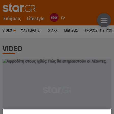
Ειδήσεις
Lifestyle
VIDEO
MASTERCHEF
STARX
ΕΙΔΉΣΕΙΣ
ΤΡΟΧΌΣ ΤΗΣ ΤΎΧΗ
VIDEO