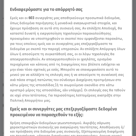
Ενδιαφερόμαστε για το απόρρητό σας
Αφροδίτη στους Ιχθύς: Πώς θα
Εμείς και οι
603
συνεργάτες μας αποθηκεύουμε προσωπικά δεδομένα,
επηρεαστούν οι Λέοντες; - Video
όπως δεδομένα περιήγησης ή μοναδικά αναγνωριστικά στοιχεία, και
έχουμε πρόσβαση σε αυτά στη συσκευή σας. Αν επιλέξετε Αποδοχή, θα
καταστεί δυνατή η ενεργοποίηση τεχνολογιών παρακολούθησης
προκειμένου να υποστηριχθούν οι σκοποί που εμφανίζονται παρακάτω,
για τους οποίους εμείς και οι συνεργάτες μας επεξεργαζόμαστε τα
δεδομένα με σκοπό την παροχή υπηρεσιών. Αν επιλέξετε Απόρριψη όλων
όλων ή αποσύρετε τη συγκατάθεσή σας, οι εν λόγω τεχνολογίες θα
απενεργοποιηθούν. Αν απενεργοποιηθούν οι ιχνηλάτες, ορισμένο
περιεχόμενο και κάποιες από τις διαφημίσεις που βλέπετε ενδέχεται να
μην είναι τόσο σχετικές με εσάς. Μπορείτε να επανεμφανίσετε αυτό το
TAGS:
STARS SYSTEM
ΑΦΡΟΔΙΤΗ
ΛΕΩΝ
ΖΩΔΙΑ
μενού για να αλλάξετε τις επιλογές σας ή να αποσύρετε τη συναίνεσή σας
ανά πάσα στιγμή πατώντας τον σύνδεσμο Διαχείριση προτιμήσεων στο
ΖΩΔΙΑ ΑΣΗ ΜΠΗΛΙΟΥ
ΑΣΗ ΜΠΗΛΙΟΥ
κάτω μέρος της ιστοσελίδας [ή το αιωρούμενο εικονίδιο στο κάτω
αριστερό μέρος της ιστοσελίδας, εάν υπάρχει]. Οι επιλογές σας θα τεθούν
ΑΣΤΡΟΛΟΓΙΚΕΣ ΠΡΟΒΛΕΨΕΙΣ
ΖΩΔΙΑ ΣΗΜΕΡΑ
σε ισχύ στον Ιστότοπος. Για περισσότερες λεπτομέρειες ανατρέξτε στην
Πολιτική Απορρήτου μας.
ΗΜΕΡΗΣΙΕΣ ΠΡΟΒΛΕΨΕΙΣ
STARS SYSTEM 28/1/23
Εμείς και οι συνεργάτες μας επεξεργαζόμαστε δεδομένα
προκειμένου να παρασχεθούν τα εξής:
Χρήση επακριβών δεδομένων γεωεντοπισμού. Ακριβής σάρωση
Παρασκευή 7 Αυγούστου 2026
χαρακτηριστικών συσκευής για αναγνώριση ταυτότητας. Αποθήκευση ή/
και πρόσβαση στα δεδομένα μιας συσκευής. Εξατομικευμένη διαφήμιση
28.01.23, 17:22
ΖΩΔΙΑ
και περιεχόμενο, μέτρηση διαφήμισης και περιεχομένου, έρευνα κοινού