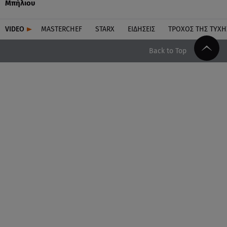
Μπήλιου
VIDEO
MASTERCHEF
STARX
ΕΙΔΉΣΕΙΣ
ΤΡΟΧΌΣ ΤΗΣ ΤΎΧΗ
Back to Top