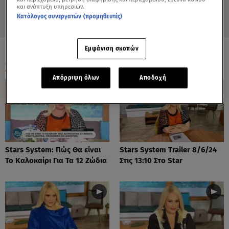
και ανάπτυξη υπηρεσιών.
Κατάλογος συνεργατών (προμηθευτές)
Εμφάνιση σκοπών
ΟΛΑ ΤΑ ΒΙΝΤΕΟ
Απόρριψη όλων
Αποδοχή
Stars System: Πώς Θα είναι
Stars System Trailer 8/6/24
Το Καλοκαίρι Για Τα 12 Ζώδια
Στις 13:10 Στο Star