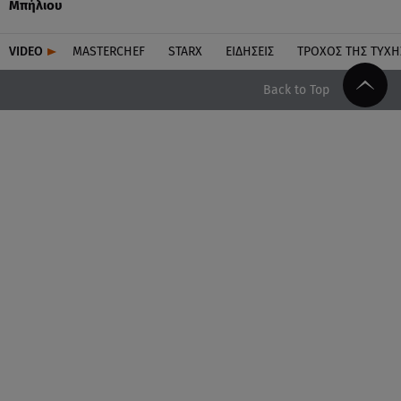
Μπήλιου
VIDEO
MASTERCHEF
STARX
ΕΙΔΉΣΕΙΣ
ΤΡΟΧΌΣ ΤΗΣ ΤΎΧΗ
Back to Top