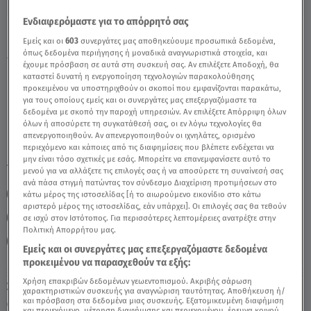
Ενδιαφερόμαστε για το απόρρητό σας
Εξάγωνο Αφροδίτης Με Δία: Πώς Θα
Εμείς και οι
603
συνεργάτες μας αποθηκεύουμε προσωπικά δεδομένα,
επηρεαστούν Οι Ιχθύες; - Video
όπως δεδομένα περιήγησης ή μοναδικά αναγνωριστικά στοιχεία, και
έχουμε πρόσβαση σε αυτά στη συσκευή σας. Αν επιλέξετε Αποδοχή, θα
καταστεί δυνατή η ενεργοποίηση τεχνολογιών παρακολούθησης
προκειμένου να υποστηριχθούν οι σκοποί που εμφανίζονται παρακάτω,
για τους οποίους εμείς και οι συνεργάτες μας επεξεργαζόμαστε τα
δεδομένα με σκοπό την παροχή υπηρεσιών. Αν επιλέξετε Απόρριψη όλων
όλων ή αποσύρετε τη συγκατάθεσή σας, οι εν λόγω τεχνολογίες θα
απενεργοποιηθούν. Αν απενεργοποιηθούν οι ιχνηλάτες, ορισμένο
περιεχόμενο και κάποιες από τις διαφημίσεις που βλέπετε ενδέχεται να
μην είναι τόσο σχετικές με εσάς. Μπορείτε να επανεμφανίσετε αυτό το
TAGS:
ΙΧΘΥΕΣ
ΖΩΔΙΑ
ΖΩΔΙΑ ΣΗΜΕΡΑ
ΑΣΗ ΜΠΗΛΙΟΥ
μενού για να αλλάξετε τις επιλογές σας ή να αποσύρετε τη συναίνεσή σας
ανά πάσα στιγμή πατώντας τον σύνδεσμο Διαχείριση προτιμήσεων στο
ΖΩΔΙΑ ΑΣΗ ΜΠΗΛΙΟΥ
ΑΣΤΡΟΛΟΓΙΚΕΣ ΠΡΟΒΛΕΨΕΙΣ
κάτω μέρος της ιστοσελίδας [ή το αιωρούμενο εικονίδιο στο κάτω
αριστερό μέρος της ιστοσελίδας, εάν υπάρχει]. Οι επιλογές σας θα τεθούν
ΗΜΕΡΗΣΙΕΣ ΠΡΟΒΛΕΨΕΙΣ
ΕΞΑΓΩΝΟ ΑΦΡΟΔΙΤΗΣ ΔΙΑ
σε ισχύ στον Ιστότοπος. Για περισσότερες λεπτομέρειες ανατρέξτε στην
Πολιτική Απορρήτου μας.
BREAKFAST@STAR
Εμείς και οι συνεργάτες μας επεξεργαζόμαστε δεδομένα
προκειμένου να παρασχεθούν τα εξής:
Χρήση επακριβών δεδομένων γεωεντοπισμού. Ακριβής σάρωση
Σάββατο 8 Αυγούστου 2026
χαρακτηριστικών συσκευής για αναγνώριση ταυτότητας. Αποθήκευση ή/
και πρόσβαση στα δεδομένα μιας συσκευής. Εξατομικευμένη διαφήμιση
04.01.23, 13:15
ΖΩΔΙΑ
και περιεχόμενο, μέτρηση διαφήμισης και περιεχομένου, έρευνα κοινού