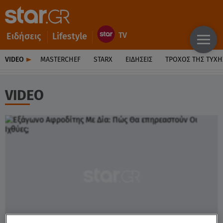
Ειδήσεις
Lifestyle
VIDEO
MASTERCHEF
STARX
ΕΙΔΉΣΕΙΣ
ΤΡΟΧΌΣ ΤΗΣ ΤΎΧΗ
VIDEO