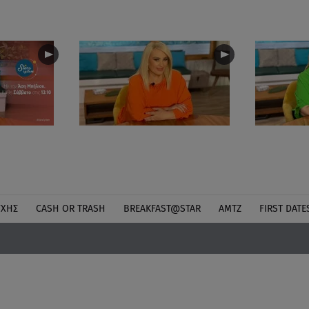
ΎΧΗΣ
CASH OR TRASH
BREAKFAST@STAR
ΑΜΤΖ
FIRST DATE