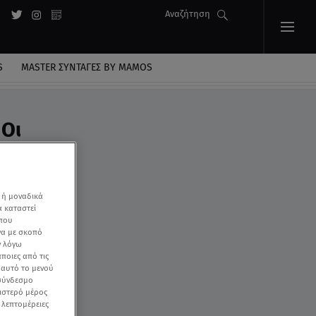
Αναζήτηση
S
MASTER ΣΥΝΤΑΓΈΣ BY MAMOS
 Οι
 ή μοναδικά
α καταστεί
 που
να με σκοπό
ν λόγω
ποιες από τις
ε αυτό το μενού
 σύνδεσμο
ριστερό μέρος
ς λεπτομέρειες