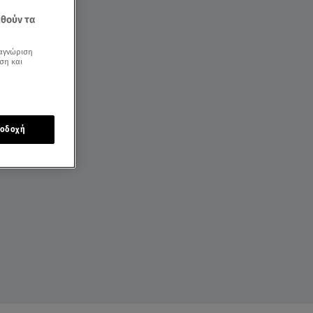
εθούν τα
αγνώριση
ση και
οδοχή