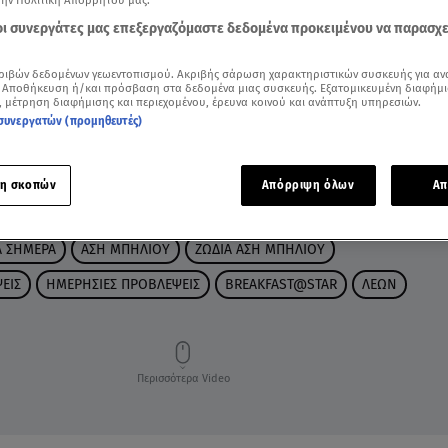
την Πολιτική Απορρήτου μας.
 οι συνεργάτες μας επεξεργαζόμαστε δεδομένα προκειμένου να παρασχ
ριβών δεδομένων γεωεντοπισμού. Ακριβής σάρωση χαρακτηριστικών συσκευής για αν
 Αποθήκευση ή/και πρόσβαση στα δεδομένα μιας συσκευής. Εξατομικευμένη διαφήμι
, μέτρηση διαφήμισης και περιεχομένου, έρευνα κοινού και ανάπτυξη υπηρεσιών.
συνεργατών (προμηθευτές)
η σκοπών
Απόρριψη όλων
Απ
Α ΣΗΜΕΡΑ
ΑΣΗ ΜΠΗΛΙΟΥ
ΖΩΔΙΑ ΑΣΗ ΜΠΗΛΙΟΥ
ΕΙΣ
ΗΜΕΡΗΣΙΕΣ ΠΡΟΒΛΕΨΕΙΣ
BREAKFAST@STAR
ΛΕΩΝ
Περισσότερα Video