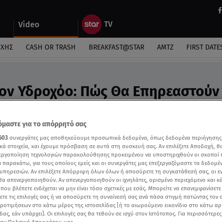
Video
ΎΧΗΣ
CASH OR TRASH
BREAKFAST@STAR
ΑΜΤΖ
FIRST DATE
ον Υδροχόο: Πώς Θα Επηρεαστούν
ideo
ροβλέψεις της Άσης Μπήλιου στο Breakfast@Star
μαστε για το απόρρητό σας
603
συνεργάτες μας αποθηκεύουμε προσωπικά δεδομένα, όπως δεδομένα περιήγησης
κά στοιχεία, και έχουμε πρόσβαση σε αυτά στη συσκευή σας. Αν επιλέξετε Αποδοχή, θ
νεργοποίηση τεχνολογιών παρακολούθησης προκειμένου να υποστηριχθούν οι σκοποί
ι παρακάτω, για τους οποίους εμείς και οι συνεργάτες μας επεξεργαζόμαστε τα δεδομέ
υπηρεσιών. Αν επιλέξετε Απόρριψη όλων όλων ή αποσύρετε τη συγκατάθεσή σας, οι ε
 θα απενεργοποιηθούν. Αν απενεργοποιηθούν οι ιχνηλάτες, ορισμένο περιεχόμενο και κά
 που βλέπετε ενδέχεται να μην είναι τόσο σχετικές με εσάς. Μπορείτε να επανεμφανίσετ
ξετε τις επιλογές σας ή να αποσύρετε τη συναίνεσή σας ανά πάσα στιγμή πατώντας τον
προτιμήσεων στο κάτω μέρος της ιστοσελίδας [ή το αιωρούμενο εικονίδιο στο κάτω α
δας, εάν υπάρχει]. Οι επιλογές σας θα τεθούν σε ισχύ στον Ιστότοπος. Για περισσότερε