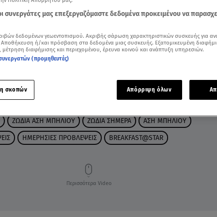
την Πολιτική Απορρήτου μας.
 οι συνεργάτες μας επεξεργαζόμαστε δεδομένα προκειμένου να παρασχ
ριβών δεδομένων γεωεντοπισμού. Ακριβής σάρωση χαρακτηριστικών συσκευής για αν
 Αποθήκευση ή/και πρόσβαση στα δεδομένα μιας συσκευής. Εξατομικευμένη διαφήμι
, μέτρηση διαφήμισης και περιεχομένου, έρευνα κοινού και ανάπτυξη υπηρεσιών.
συνεργατών (προμηθευτές)
η σκοπών
Απόρριψη όλων
Απ
ΖΩΔΙΑ ΑΣΗ ΜΠΗΛΙΟΥ
ΖΩΔΙΑ ΣΗΜΕΡΑ
ΑΣΗ ΜΠΗΛΙΟΥ
ΕΙΣ
ΗΜΕΡΗΣΙΕΣ ΠΡΟΒΛΕΨΕΙΣ
BREAKFAST@STAR
Περισσότερα Video