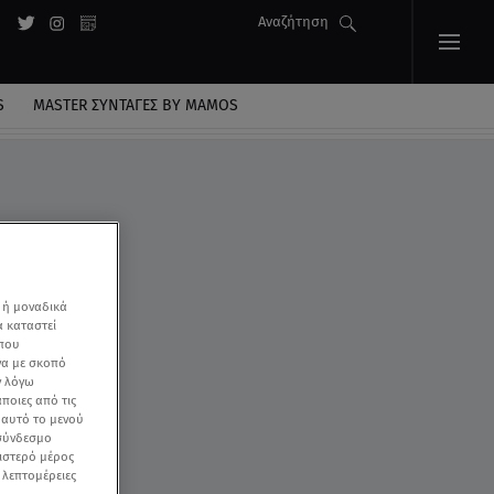
Αναζήτηση
S
MASTER ΣΥΝΤΑΓΈΣ BY MAMOS
 ή μοναδικά
α καταστεί
 που
να με σκοπό
ν λόγω
ποιες από τις
ε αυτό το μενού
 σύνδεσμο
ριστερό μέρος
ς λεπτομέρειες