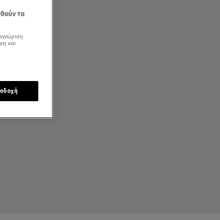
εθούν τα
αγνώριση
ση και
οδοχή