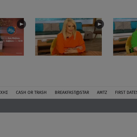
ΎΧΗΣ
CASH OR TRASH
BREAKFAST@STAR
ΑΜΤΖ
FIRST DATE