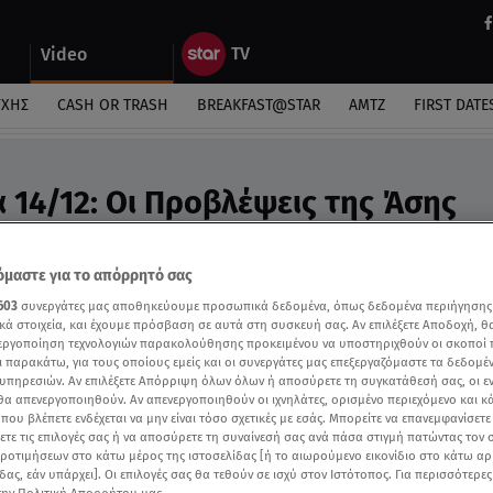
Video
ΎΧΗΣ
CASH OR TRASH
BREAKFAST@STAR
ΑΜΤΖ
FIRST DATE
 14/12: Οι Προβλέψεις της Άσης
ideo
ροβλέψεις της Άσης Μπήλιου στο Breakfast@Star
μαστε για το απόρρητό σας
603
συνεργάτες μας αποθηκεύουμε προσωπικά δεδομένα, όπως δεδομένα περιήγησης
κά στοιχεία, και έχουμε πρόσβαση σε αυτά στη συσκευή σας. Αν επιλέξετε Αποδοχή, θ
νεργοποίηση τεχνολογιών παρακολούθησης προκειμένου να υποστηριχθούν οι σκοποί
ι παρακάτω, για τους οποίους εμείς και οι συνεργάτες μας επεξεργαζόμαστε τα δεδομέ
υπηρεσιών. Αν επιλέξετε Απόρριψη όλων όλων ή αποσύρετε τη συγκατάθεσή σας, οι ε
 θα απενεργοποιηθούν. Αν απενεργοποιηθούν οι ιχνηλάτες, ορισμένο περιεχόμενο και κά
 που βλέπετε ενδέχεται να μην είναι τόσο σχετικές με εσάς. Μπορείτε να επανεμφανίσετ
ξετε τις επιλογές σας ή να αποσύρετε τη συναίνεσή σας ανά πάσα στιγμή πατώντας τον
προτιμήσεων στο κάτω μέρος της ιστοσελίδας [ή το αιωρούμενο εικονίδιο στο κάτω α
δας, εάν υπάρχει]. Οι επιλογές σας θα τεθούν σε ισχύ στον Ιστότοπος. Για περισσότερε