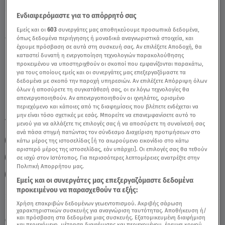
Ενδιαφερόμαστε για το απόρρητό σας
Καρκίνος: Εβδομαδιαίες Προβλέψεις 12-
Εμείς και οι
603
συνεργάτες μας αποθηκεύουμε προσωπικά δεδομένα,
18/12 - Video
όπως δεδομένα περιήγησης ή μοναδικά αναγνωριστικά στοιχεία, και
έχουμε πρόσβαση σε αυτά στη συσκευή σας. Αν επιλέξετε Αποδοχή, θα
καταστεί δυνατή η ενεργοποίηση τεχνολογιών παρακολούθησης
προκειμένου να υποστηριχθούν οι σκοποί που εμφανίζονται παρακάτω,
για τους οποίους εμείς και οι συνεργάτες μας επεξεργαζόμαστε τα
δεδομένα με σκοπό την παροχή υπηρεσιών. Αν επιλέξετε Απόρριψη όλων
όλων ή αποσύρετε τη συγκατάθεσή σας, οι εν λόγω τεχνολογίες θα
απενεργοποιηθούν. Αν απενεργοποιηθούν οι ιχνηλάτες, ορισμένο
περιεχόμενο και κάποιες από τις διαφημίσεις που βλέπετε ενδέχεται να
μην είναι τόσο σχετικές με εσάς. Μπορείτε να επανεμφανίσετε αυτό το
TAGS:
ΚΑΡΚΙΝΟΣ
ΖΩΔΙΑ
ΖΩΔΙΑ ΑΣΗ ΜΠΗΛΙΟΥ
μενού για να αλλάξετε τις επιλογές σας ή να αποσύρετε τη συναίνεσή σας
ανά πάσα στιγμή πατώντας τον σύνδεσμο Διαχείριση προτιμήσεων στο
ΖΩΔΙΑ ΣΗΜΕΡΑ
ΑΣΗ ΜΠΗΛΙΟΥ
κάτω μέρος της ιστοσελίδας [ή το αιωρούμενο εικονίδιο στο κάτω
αριστερό μέρος της ιστοσελίδας, εάν υπάρχει]. Οι επιλογές σας θα τεθούν
ΑΣΤΡΟΛΟΓΙΚΕΣ ΠΡΟΒΛΕΨΕΙΣ
ΕΒΔΟΜΑΔΙΑΙΕΣ ΠΡΟΒΛΕΨΕΙΣ
σε ισχύ στον Ιστότοπος. Για περισσότερες λεπτομέρειες ανατρέξτε στην
Πολιτική Απορρήτου μας.
BREAKFAST@STAR
Εμείς και οι συνεργάτες μας επεξεργαζόμαστε δεδομένα
προκειμένου να παρασχεθούν τα εξής:
Χρήση επακριβών δεδομένων γεωεντοπισμού. Ακριβής σάρωση
Πέμπτη 6 Αυγούστου 2026
χαρακτηριστικών συσκευής για αναγνώριση ταυτότητας. Αποθήκευση ή/
και πρόσβαση στα δεδομένα μιας συσκευής. Εξατομικευμένη διαφήμιση
12.12.22, 12:11
ΖΩΔΙΑ
και περιεχόμενο, μέτρηση διαφήμισης και περιεχομένου, έρευνα κοινού