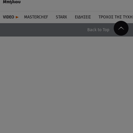
Μπήλιου
VIDEO
MASTERCHEF
STARX
ΕΙΔΉΣΕΙΣ
ΤΡΟΧΌΣ ΤΗΣ ΤΎΧΗ
Back to Top