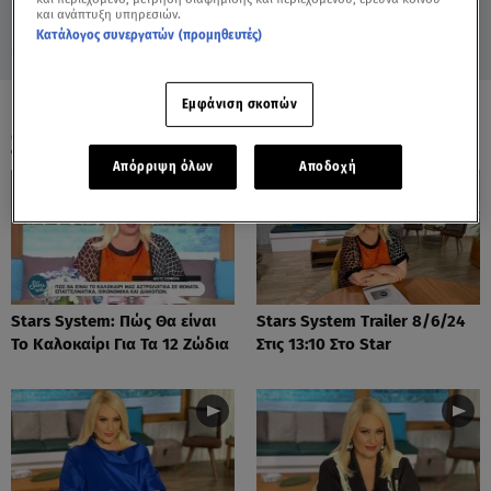
και ανάπτυξη υπηρεσιών.
Κατάλογος συνεργατών (προμηθευτές)
Εμφάνιση σκοπών
ΟΛΑ ΤΑ ΒΙΝΤΕΟ
Απόρριψη όλων
Αποδοχή
Stars System: Πώς Θα είναι
Stars System Trailer 8/6/24
Το Καλοκαίρι Για Τα 12 Ζώδια
Στις 13:10 Στο Star