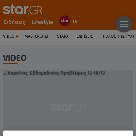
Ειδήσεις
Lifestyle
VIDEO
MASTERCHEF
STARX
ΕΙΔΉΣΕΙΣ
ΤΡΟΧΌΣ ΤΗΣ ΤΎΧΗ
VIDEO