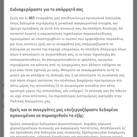
Ενδιαφερόμαστε για το απόρρητό σας
Νέα Σελήνη στον Τοξότη: Πώς Θα
Εμείς και οι
603
συνεργάτες μας αποθηκεύουμε προσωπικά δεδομένα,
Επηρεάσει τους Ιχθύες; - Video
όπως δεδομένα περιήγησης ή μοναδικά αναγνωριστικά στοιχεία, και
έχουμε πρόσβαση σε αυτά στη συσκευή σας. Αν επιλέξετε Αποδοχή, θα
καταστεί δυνατή η ενεργοποίηση τεχνολογιών παρακολούθησης
προκειμένου να υποστηριχθούν οι σκοποί που εμφανίζονται παρακάτω,
για τους οποίους εμείς και οι συνεργάτες μας επεξεργαζόμαστε τα
δεδομένα με σκοπό την παροχή υπηρεσιών. Αν επιλέξετε Απόρριψη όλων
όλων ή αποσύρετε τη συγκατάθεσή σας, οι εν λόγω τεχνολογίες θα
απενεργοποιηθούν. Αν απενεργοποιηθούν οι ιχνηλάτες, ορισμένο
περιεχόμενο και κάποιες από τις διαφημίσεις που βλέπετε ενδέχεται να
μην είναι τόσο σχετικές με εσάς. Μπορείτε να επανεμφανίσετε αυτό το
TAGS:
ΙΧΘΥΣ
ΖΩΔΙΑ
ΖΩΔΙΑ ΑΣΗ ΜΠΗΛΙΟΥ
μενού για να αλλάξετε τις επιλογές σας ή να αποσύρετε τη συναίνεσή σας
ανά πάσα στιγμή πατώντας τον σύνδεσμο Διαχείριση προτιμήσεων στο
ΖΩΔΙΑ ΣΗΜΕΡΑ
ΑΣΗ ΜΠΗΛΙΟΥ
κάτω μέρος της ιστοσελίδας [ή το αιωρούμενο εικονίδιο στο κάτω
αριστερό μέρος της ιστοσελίδας, εάν υπάρχει]. Οι επιλογές σας θα τεθούν
ΑΣΤΡΟΛΟΓΙΚΕΣ ΠΡΟΒΛΕΨΕΙΣ
ΗΜΕΡΗΣΙΕΣ ΠΡΟΒΛΕΨΕΙΣ
σε ισχύ στον Ιστότοπος. Για περισσότερες λεπτομέρειες ανατρέξτε στην
Πολιτική Απορρήτου μας.
BREAKFAST@STAR
ΣΕΛΗΝΗ
Εμείς και οι συνεργάτες μας επεξεργαζόμαστε δεδομένα
προκειμένου να παρασχεθούν τα εξής:
Χρήση επακριβών δεδομένων γεωεντοπισμού. Ακριβής σάρωση
Πέμπτη 6 Αυγούστου 2026
χαρακτηριστικών συσκευής για αναγνώριση ταυτότητας. Αποθήκευση ή/
και πρόσβαση στα δεδομένα μιας συσκευής. Εξατομικευμένη διαφήμιση
24.11.22, 12:43
ΖΩΔΙΑ
και περιεχόμενο, μέτρηση διαφήμισης και περιεχομένου, έρευνα κοινού