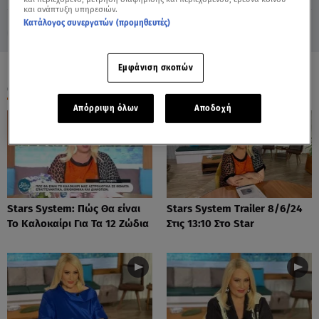
και ανάπτυξη υπηρεσιών.
Κατάλογος συνεργατών (προμηθευτές)
Εμφάνιση σκοπών
ΟΛΑ ΤΑ ΒΙΝΤΕΟ
Απόρριψη όλων
Αποδοχή
Stars System: Πώς Θα είναι
Stars System Trailer 8/6/24
Το Καλοκαίρι Για Τα 12 Ζώδια
Στις 13:10 Στο Star