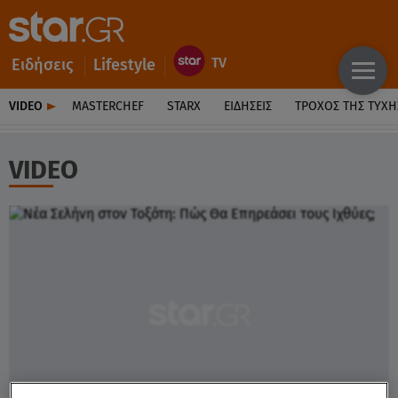
Ειδήσεις
Lifestyle
VIDEO
MASTERCHEF
STARX
ΕΙΔΉΣΕΙΣ
ΤΡΟΧΌΣ ΤΗΣ ΤΎΧΗ
VIDEO