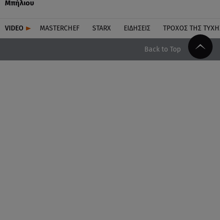
Μπήλιου
VIDEO
MASTERCHEF
STARX
ΕΙΔΉΣΕΙΣ
ΤΡΟΧΌΣ ΤΗΣ ΤΎΧΗ
Back to Top