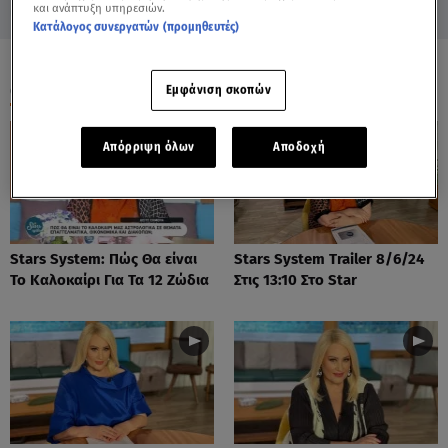
και ανάπτυξη υπηρεσιών.
Κατάλογος συνεργατών (προμηθευτές)
ΟΛΑ ΤΑ ΒΙΝΤΕΟ
Εμφάνιση σκοπών
Απόρριψη όλων
Αποδοχή
Stars System: Πώς Θα είναι
Stars System Trailer 8/6/24
Το Καλοκαίρι Για Τα 12 Ζώδια
Στις 13:10 Στο Star