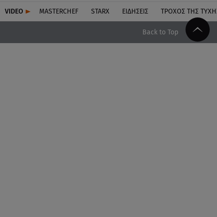
VIDEO
MASTERCHEF
STARX
ΕΙΔΉΣΕΙΣ
ΤΡΟΧΌΣ ΤΗΣ ΤΎΧΗ
Back to Top