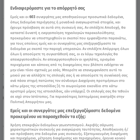
Ενδιαφερόμαστε για το απόρρητό σας
Stars System 12/11/22 Ταύρος: Οι
Εμείς και οι
603
συνεργάτες μας αποθηκεύουμε προσωπικά δεδομένα,
όπως δεδομένα περιήγησης ή μοναδικά αναγνωριστικά στοιχεία, και
Προβλέψεις Της Άσης - Video
έχουμε πρόσβαση σε αυτά στη συσκευή σας. Αν επιλέξετε Αποδοχή, θα
καταστεί δυνατή η ενεργοποίηση τεχνολογιών παρακολούθησης
προκειμένου να υποστηριχθούν οι σκοποί που εμφανίζονται παρακάτω,
για τους οποίους εμείς και οι συνεργάτες μας επεξεργαζόμαστε τα
δεδομένα με σκοπό την παροχή υπηρεσιών. Αν επιλέξετε Απόρριψη όλων
όλων ή αποσύρετε τη συγκατάθεσή σας, οι εν λόγω τεχνολογίες θα
απενεργοποιηθούν. Αν απενεργοποιηθούν οι ιχνηλάτες, ορισμένο
περιεχόμενο και κάποιες από τις διαφημίσεις που βλέπετε ενδέχεται να
μην είναι τόσο σχετικές με εσάς. Μπορείτε να επανεμφανίσετε αυτό το
TAGS:
μενού για να αλλάξετε τις επιλογές σας ή να αποσύρετε τη συναίνεσή σας
STARS SYSTEM 12/11/22
ΖΩΔΙΑ
ανά πάσα στιγμή πατώντας τον σύνδεσμο Διαχείριση προτιμήσεων στο
κάτω μέρος της ιστοσελίδας [ή το αιωρούμενο εικονίδιο στο κάτω
ΖΩΔΙΑ ΑΣΗ ΜΠΗΛΙΟΥ
ΑΣΤΡΟΛΟΓΙΚΕΣ ΠΡΟΒΛΕΨΕΙΣ
ΤΑΥΡΟΣ
αριστερό μέρος της ιστοσελίδας, εάν υπάρχει]. Οι επιλογές σας θα τεθούν
σε ισχύ στον Ιστότοπος. Για περισσότερες λεπτομέρειες ανατρέξτε στην
ΑΣΗ ΜΠΗΛΙΟΥ
STARS SYSTEM
Πολιτική Απορρήτου μας.
Εμείς και οι συνεργάτες μας επεξεργαζόμαστε δεδομένα
προκειμένου να παρασχεθούν τα εξής:
Πέμπτη 6 Αυγούστου 2026
Χρήση επακριβών δεδομένων γεωεντοπισμού. Ακριβής σάρωση
12.11.22, 13:25
ΖΩΔΙΑ
χαρακτηριστικών συσκευής για αναγνώριση ταυτότητας. Αποθήκευση ή/
και πρόσβαση στα δεδομένα μιας συσκευής. Εξατομικευμένη διαφήμιση
και περιεχόμενο, μέτρηση διαφήμισης και περιεχομένου, έρευνα κοινού