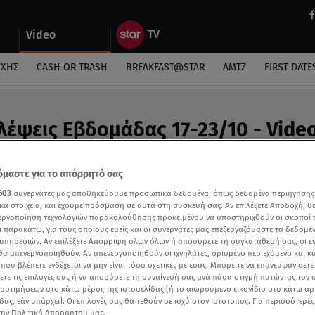
Video
ΎΧΗΣ
CASH OR TRASH
BREAKFAST@STAR
ΑΜΤΖ
FIRST DATE
λέψεις Εβδομάδας 17-23/10 - Vide
 Άσης Μπήλιου στο Stars System
μαστε για το απόρρητό σας
603
συνεργάτες μας αποθηκεύουμε προσωπικά δεδομένα, όπως δεδομένα περιήγησης
κά στοιχεία, και έχουμε πρόσβαση σε αυτά στη συσκευή σας. Αν επιλέξετε Αποδοχή, θ
νεργοποίηση τεχνολογιών παρακολούθησης προκειμένου να υποστηριχθούν οι σκοποί
ι παρακάτω, για τους οποίους εμείς και οι συνεργάτες μας επεξεργαζόμαστε τα δεδομέ
υπηρεσιών. Αν επιλέξετε Απόρριψη όλων όλων ή αποσύρετε τη συγκατάθεσή σας, οι ε
 θα απενεργοποιηθούν. Αν απενεργοποιηθούν οι ιχνηλάτες, ορισμένο περιεχόμενο και κά
 που βλέπετε ενδέχεται να μην είναι τόσο σχετικές με εσάς. Μπορείτε να επανεμφανίσετ
ξετε τις επιλογές σας ή να αποσύρετε τη συναίνεσή σας ανά πάσα στιγμή πατώντας τον
προτιμήσεων στο κάτω μέρος της ιστοσελίδας [ή το αιωρούμενο εικονίδιο στο κάτω α
δας, εάν υπάρχει]. Οι επιλογές σας θα τεθούν σε ισχύ στον Ιστότοπος. Για περισσότερε
την Πολιτική Απορρήτου μας.