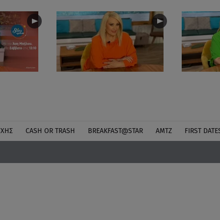
ΎΧΗΣ
CASH OR TRASH
BREAKFAST@STAR
ΑΜΤΖ
FIRST DATE