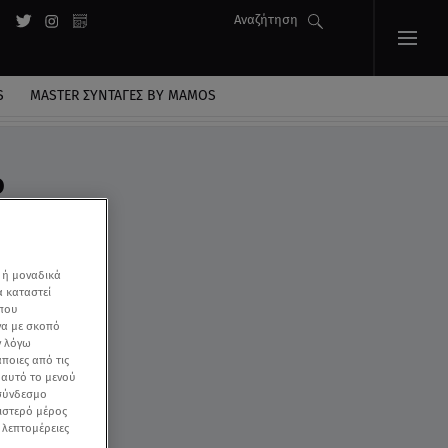
Αναζήτηση
S
MASTER ΣΥΝΤΑΓΈΣ BY MAMOS
o
 ή μοναδικά
α καταστεί
 που
να με σκοπό
ν λόγω
ποιες από τις
ε αυτό το μενού
 σύνδεσμο
ριστερό μέρος
ς λεπτομέρειες