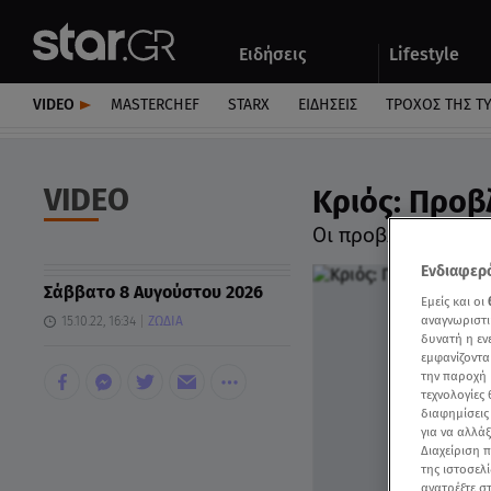
Αθλητικά
Quiz
Ειδήσεις
Lifestyle
Αυτοκίνητο
VIDEO
MASTERCHEF
STARX
ΕΙΔΉΣΕΙΣ
ΤΡΟΧΌΣ ΤΗΣ Τ
VIDEO
Κριός: Προβ
Οι προβλέψεις της
Ενδιαφερό
Σάββατο 8 Αυγούστου 2026
Εμείς και οι
αναγνωριστι
15.10.22, 16:34
ΖΩΔΙΑ
δυνατή η ε
εμφανίζοντα
την παροχή 
τεχνολογίες
διαφημίσεις
για να αλλά
Διαχείριση 
της ιστοσελί
ανατρέξτε σ