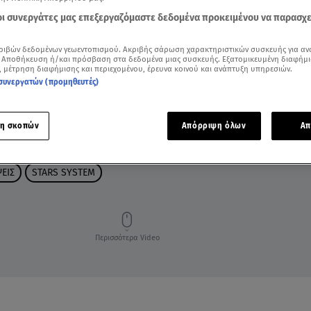
 οι συνεργάτες μας επεξεργαζόμαστε δεδομένα προκειμένου να παρασχ
ριβών δεδομένων γεωεντοπισμού. Ακριβής σάρωση χαρακτηριστικών συσκευής για αν
 Αποθήκευση ή/και πρόσβαση στα δεδομένα μιας συσκευής. Εξατομικευμένη διαφήμι
, μέτρηση διαφήμισης και περιεχομένου, έρευνα κοινού και ανάπτυξη υπηρεσιών.
συνεργατών (προμηθευτές)
η σκοπών
Απόρριψη όλων
Απ
Α
ΖΩΔΙΑ ΑΣΗ ΜΠΗΛΙΟΥ
ΑΣΗ ΜΠΗΛΙΟΥ
ΑΣΤΡΟΛΟΓΙΚΕΣ ΠΡΟΒΛΕΨ
ΕΙΣ
STARS SYSTEM
Περισσότερα Video