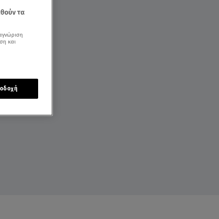
εθούν τα
αγνώριση
ση και
οδοχή
ΕΙΣ