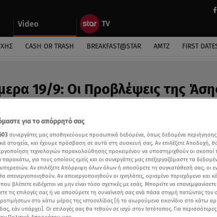
Video
ΎΧΗΣ
CASH OR TRASH
BREAKFAST@STAR
ΑΜΤΖ
FIRST DATE
μερα 19/9: Οι Προβλέψεις της Άση
ideo
ροβλέψεις της Άσης Μπήλιου στο Breakfast@Star
μαστε για το απόρρητό σας
603
συνεργάτες μας αποθηκεύουμε προσωπικά δεδομένα, όπως δεδομένα περιήγησης
κά στοιχεία, και έχουμε πρόσβαση σε αυτά στη συσκευή σας. Αν επιλέξετε Αποδοχή, θ
νεργοποίηση τεχνολογιών παρακολούθησης προκειμένου να υποστηριχθούν οι σκοποί
ι παρακάτω, για τους οποίους εμείς και οι συνεργάτες μας επεξεργαζόμαστε τα δεδομέ
υπηρεσιών. Αν επιλέξετε Απόρριψη όλων όλων ή αποσύρετε τη συγκατάθεσή σας, οι ε
 θα απενεργοποιηθούν. Αν απενεργοποιηθούν οι ιχνηλάτες, ορισμένο περιεχόμενο και κά
 που βλέπετε ενδέχεται να μην είναι τόσο σχετικές με εσάς. Μπορείτε να επανεμφανίσετ
ξετε τις επιλογές σας ή να αποσύρετε τη συναίνεσή σας ανά πάσα στιγμή πατώντας τον
προτιμήσεων στο κάτω μέρος της ιστοσελίδας [ή το αιωρούμενο εικονίδιο στο κάτω α
δας, εάν υπάρχει]. Οι επιλογές σας θα τεθούν σε ισχύ στον Ιστότοπος. Για περισσότερε