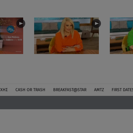
ΎΧΗΣ
CASH OR TRASH
BREAKFAST@STAR
ΑΜΤΖ
FIRST DATE