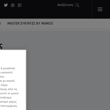
Αναζήτηση
S
MASTER ΣΥΝΤΑΓΈΣ BY MAMOS
ς
 ή μοναδικά
α καταστεί
 που
να με σκοπό
ν λόγω
ποιες από τις
ε αυτό το μενού
 σύνδεσμο
ριστερό μέρος
ς λεπτομέρειες