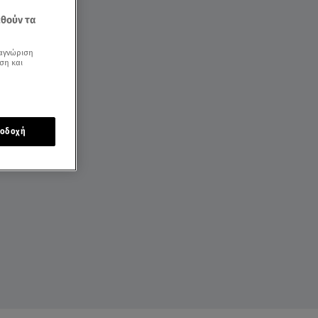
εθούν τα
αγνώριση
ση και
οδοχή