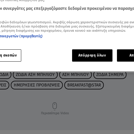
την Πολιτική Απορρήτου μας.
 οι συνεργάτες μας επεξεργαζόμαστε δεδομένα προκειμένου να παρασχ
ριβών δεδομένων γεωεντοπισμού. Ακριβής σάρωση χαρακτηριστικών συσκευής για αν
 Αποθήκευση ή/και πρόσβαση στα δεδομένα μιας συσκευής. Εξατομικευμένη διαφήμι
, μέτρηση διαφήμισης και περιεχομένου, έρευνα κοινού και ανάπτυξη υπηρεσιών.
συνεργατών (προμηθευτές)
η σκοπών
Απόρριψη όλων
Απ
ΩΔΙΑ
ΖΩΔΙΑ ΑΣΗ ΜΠΗΛΙΟΥ
ΑΣΗ ΜΠΗΛΙΟΥ
ΖΩΔΙΑ ΣΗΜΕΡΑ
ΕΙΣ
ΗΜΕΡΗΣΙΕΣ ΠΡΟΒΛΕΨΕΙΣ
BREAKFAST@STAR
Περισσότερα Video