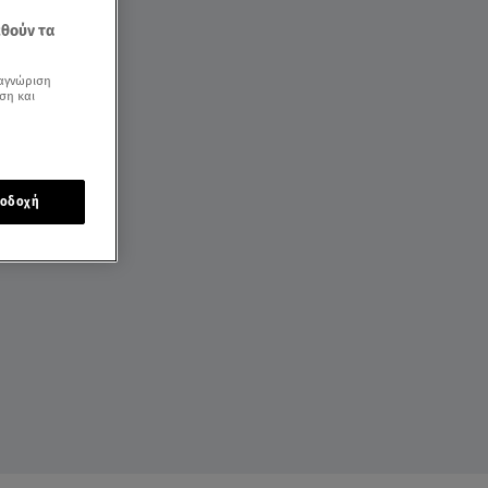
εθούν τα
αγνώριση
ση και
οδοχή