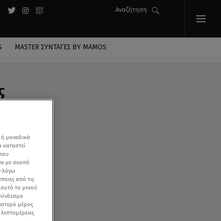
Αναζήτηση
S
MASTER ΣΥΝΤΑΓΈΣ BY MAMOS
ς
 ή μοναδικά
α καταστεί
 που
να με σκοπό
ν λόγω
ποιες από τις
ε αυτό το μενού
 σύνδεσμο
ριστερό μέρος
ς λεπτομέρειες