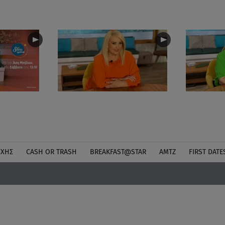
ΎΧΗΣ
CASH OR TRASH
BREAKFAST@STAR
ΑΜΤΖ
FIRST DATE