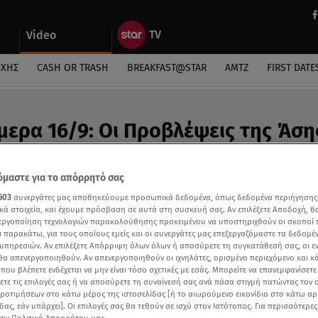
Video
ΎΧΗΣ
CASH OR TRASH
BREAKFAST@STAR
ΑΜΤΖ
FIRST DATE
μερα 16/9: Οι Προβλέψεις της Άση
ideo
ροβλέψεις της Άσης Μπήλιου στο Breakfast@Star
μαστε για το απόρρητό σας
603
συνεργάτες μας αποθηκεύουμε προσωπικά δεδομένα, όπως δεδομένα περιήγησης
κά στοιχεία, και έχουμε πρόσβαση σε αυτά στη συσκευή σας. Αν επιλέξετε Αποδοχή, θ
νεργοποίηση τεχνολογιών παρακολούθησης προκειμένου να υποστηριχθούν οι σκοποί
ι παρακάτω, για τους οποίους εμείς και οι συνεργάτες μας επεξεργαζόμαστε τα δεδομέ
υπηρεσιών. Αν επιλέξετε Απόρριψη όλων όλων ή αποσύρετε τη συγκατάθεσή σας, οι ε
 θα απενεργοποιηθούν. Αν απενεργοποιηθούν οι ιχνηλάτες, ορισμένο περιεχόμενο και κά
 που βλέπετε ενδέχεται να μην είναι τόσο σχετικές με εσάς. Μπορείτε να επανεμφανίσετ
ξετε τις επιλογές σας ή να αποσύρετε τη συναίνεσή σας ανά πάσα στιγμή πατώντας τον
προτιμήσεων στο κάτω μέρος της ιστοσελίδας [ή το αιωρούμενο εικονίδιο στο κάτω α
δας, εάν υπάρχει]. Οι επιλογές σας θα τεθούν σε ισχύ στον Ιστότοπος. Για περισσότερε