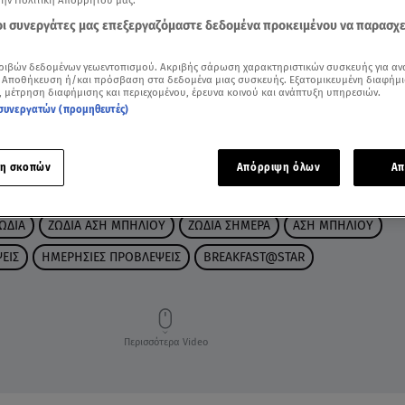
την Πολιτική Απορρήτου μας.
 οι συνεργάτες μας επεξεργαζόμαστε δεδομένα προκειμένου να παρασχ
ριβών δεδομένων γεωεντοπισμού. Ακριβής σάρωση χαρακτηριστικών συσκευής για αν
 Αποθήκευση ή/και πρόσβαση στα δεδομένα μιας συσκευής. Εξατομικευμένη διαφήμι
, μέτρηση διαφήμισης και περιεχομένου, έρευνα κοινού και ανάπτυξη υπηρεσιών.
συνεργατών (προμηθευτές)
η σκοπών
Απόρριψη όλων
Απ
ΩΔΙΑ
ΖΩΔΙΑ ΑΣΗ ΜΠΗΛΙΟΥ
ΖΩΔΙΑ ΣΗΜΕΡΑ
ΑΣΗ ΜΠΗΛΙΟΥ
ΕΙΣ
ΗΜΕΡΗΣΙΕΣ ΠΡΟΒΛΕΨΕΙΣ
BREAKFAST@STAR
Περισσότερα Video