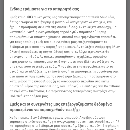
Ενδιαφερόμαστε για το απόρρητό σας
Ταύρος Σήμερα 5/9: Οι Προβλέψεις της
Εμείς και οι
603
συνεργάτες μας αποθηκεύουμε προσωπικά δεδομένα,
Άσης Μπήλιου - Video
όπως δεδομένα περιήγησης ή μοναδικά αναγνωριστικά στοιχεία, και
έχουμε πρόσβαση σε αυτά στη συσκευή σας. Αν επιλέξετε Αποδοχή, θα
καταστεί δυνατή η ενεργοποίηση τεχνολογιών παρακολούθησης
προκειμένου να υποστηριχθούν οι σκοποί που εμφανίζονται παρακάτω,
για τους οποίους εμείς και οι συνεργάτες μας επεξεργαζόμαστε τα
δεδομένα με σκοπό την παροχή υπηρεσιών. Αν επιλέξετε Απόρριψη όλων
όλων ή αποσύρετε τη συγκατάθεσή σας, οι εν λόγω τεχνολογίες θα
απενεργοποιηθούν. Αν απενεργοποιηθούν οι ιχνηλάτες, ορισμένο
περιεχόμενο και κάποιες από τις διαφημίσεις που βλέπετε ενδέχεται να
μην είναι τόσο σχετικές με εσάς. Μπορείτε να επανεμφανίσετε αυτό το
TAGS:
ΤΑΥΡΟΣ
ΖΩΔΙΑ
ΖΩΔΙΑ ΑΣΗ ΜΠΗΛΙΟΥ
μενού για να αλλάξετε τις επιλογές σας ή να αποσύρετε τη συναίνεσή σας
ανά πάσα στιγμή πατώντας τον σύνδεσμο Διαχείριση προτιμήσεων στο
ΖΩΔΙΑ ΣΗΜΕΡΑ
ΑΣΗ ΜΠΗΛΙΟΥ
κάτω μέρος της ιστοσελίδας [ή το αιωρούμενο εικονίδιο στο κάτω
αριστερό μέρος της ιστοσελίδας, εάν υπάρχει]. Οι επιλογές σας θα τεθούν
ΑΣΤΡΟΛΟΓΙΚΕΣ ΠΡΟΒΛΕΨΕΙΣ
ΗΜΕΡΗΣΙΕΣ ΠΡΟΒΛΕΨΕΙΣ
σε ισχύ στον Ιστότοπος. Για περισσότερες λεπτομέρειες ανατρέξτε στην
Πολιτική Απορρήτου μας.
BREAKFAST@STAR
Εμείς και οι συνεργάτες μας επεξεργαζόμαστε δεδομένα
προκειμένου να παρασχεθούν τα εξής:
Χρήση επακριβών δεδομένων γεωεντοπισμού. Ακριβής σάρωση
Παρασκευή 7 Αυγούστου 2026
χαρακτηριστικών συσκευής για αναγνώριση ταυτότητας. Αποθήκευση ή/
και πρόσβαση στα δεδομένα μιας συσκευής. Εξατομικευμένη διαφήμιση
05.09.22, 13:32
ΖΩΔΙΑ
και περιεχόμενο, μέτρηση διαφήμισης και περιεχομένου, έρευνα κοινού