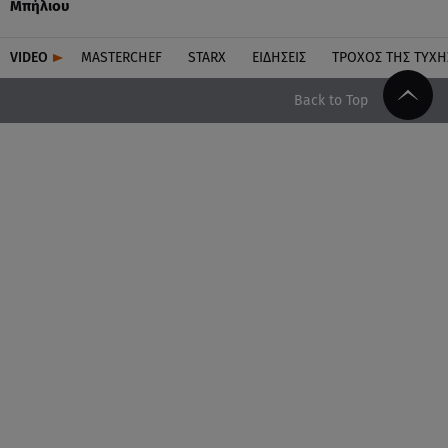
Μπήλιου
VIDEO
MASTERCHEF
STARX
ΕΙΔΉΣΕΙΣ
ΤΡΟΧΌΣ ΤΗΣ ΤΎΧΗ
Back to Top