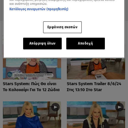
και ανάπτυξη υπηρεσιών.
Κατάλογος συνεργατών (προμηθευτές)
Εμφάνιση σκοπών
ΟΛΑ ΤΑ ΒΙΝΤΕΟ
Απόρριψη όλων
Αποδοχή
Stars System: Πώς Θα είναι
Stars System Trailer 8/6/24
Το Καλοκαίρι Για Τα 12 Ζώδια
Στις 13:10 Στο Star