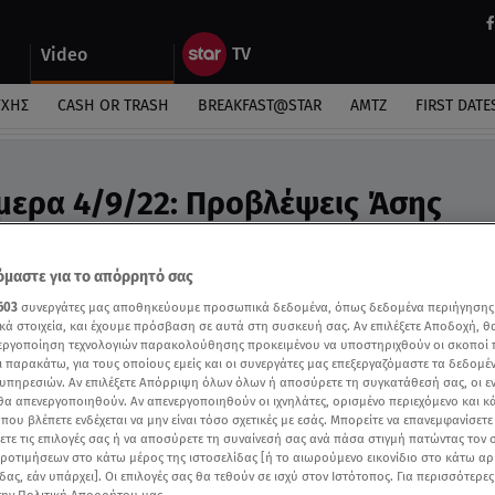
Video
ΎΧΗΣ
CASH OR TRASH
BREAKFAST@STAR
ΑΜΤΖ
FIRST DATE
μερα 4/9/22: Προβλέψεις Άσης
ideo
λέψεις της Άσης Μπήλιου για σήμερα 4/9
μαστε για το απόρρητό σας
603
συνεργάτες μας αποθηκεύουμε προσωπικά δεδομένα, όπως δεδομένα περιήγησης
κά στοιχεία, και έχουμε πρόσβαση σε αυτά στη συσκευή σας. Αν επιλέξετε Αποδοχή, θ
νεργοποίηση τεχνολογιών παρακολούθησης προκειμένου να υποστηριχθούν οι σκοποί
ι παρακάτω, για τους οποίους εμείς και οι συνεργάτες μας επεξεργαζόμαστε τα δεδομέ
υπηρεσιών. Αν επιλέξετε Απόρριψη όλων όλων ή αποσύρετε τη συγκατάθεσή σας, οι ε
 θα απενεργοποιηθούν. Αν απενεργοποιηθούν οι ιχνηλάτες, ορισμένο περιεχόμενο και κά
 που βλέπετε ενδέχεται να μην είναι τόσο σχετικές με εσάς. Μπορείτε να επανεμφανίσετ
ξετε τις επιλογές σας ή να αποσύρετε τη συναίνεσή σας ανά πάσα στιγμή πατώντας τον
προτιμήσεων στο κάτω μέρος της ιστοσελίδας [ή το αιωρούμενο εικονίδιο στο κάτω α
δας, εάν υπάρχει]. Οι επιλογές σας θα τεθούν σε ισχύ στον Ιστότοπος. Για περισσότερε