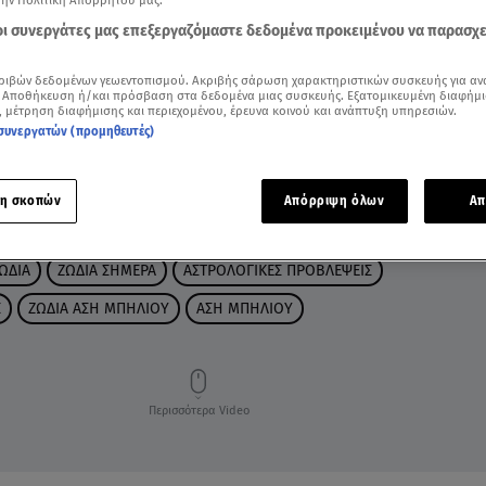
την Πολιτική Απορρήτου μας.
 οι συνεργάτες μας επεξεργαζόμαστε δεδομένα προκειμένου να παρασχ
ριβών δεδομένων γεωεντοπισμού. Ακριβής σάρωση χαρακτηριστικών συσκευής για αν
 Αποθήκευση ή/και πρόσβαση στα δεδομένα μιας συσκευής. Εξατομικευμένη διαφήμι
, μέτρηση διαφήμισης και περιεχομένου, έρευνα κοινού και ανάπτυξη υπηρεσιών.
συνεργατών (προμηθευτές)
η σκοπών
Απόρριψη όλων
Απ
ΩΔΙΑ
ΖΩΔΙΑ ΣΗΜΕΡΑ
ΑΣΤΡΟΛΟΓΙΚΕΣ ΠΡΟΒΛΕΨΕΙΣ
Σ
ΖΩΔΙΑ ΑΣΗ ΜΠΗΛΙΟΥ
ΑΣΗ ΜΠΗΛΙΟΥ
Περισσότερα Video