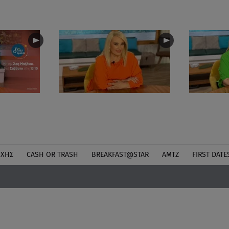
ΎΧΗΣ
CASH OR TRASH
BREAKFAST@STAR
ΑΜΤΖ
FIRST DATE