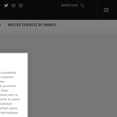
Αναζήτηση
S
MASTER ΣΥΝΤΑΓΈΣ BY MAMOS
 ή μοναδικά
α καταστεί
 που
να με σκοπό
ν λόγω
ποιες από τις
ε αυτό το μενού
 σύνδεσμο
ριστερό μέρος
ς λεπτομέρειες