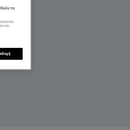
εθούν τα
αγνώριση
ση και
οδοχή