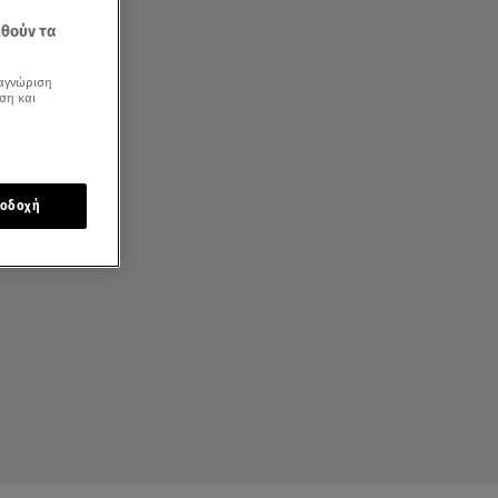
εθούν τα
αγνώριση
ση και
οδοχή