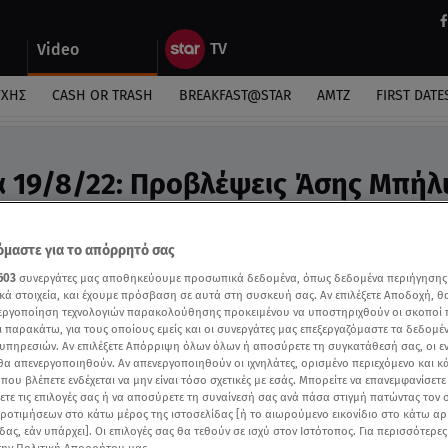
Video
ΎΧΗΣ
CASH OR TRASH
BREAKFAST@STAR
ΑΜΤΖ
FIRST DATE
 19/8/22: Προβλέψεις Άσης Μπήλ
βλέψεις της Άσης Μπήλιου για σήμερα 19/8
μαστε για το απόρρητό σας
603
συνεργάτες μας αποθηκεύουμε προσωπικά δεδομένα, όπως δεδομένα περιήγησης
κά στοιχεία, και έχουμε πρόσβαση σε αυτά στη συσκευή σας. Αν επιλέξετε Αποδοχή, θ
νεργοποίηση τεχνολογιών παρακολούθησης προκειμένου να υποστηριχθούν οι σκοποί
ι παρακάτω, για τους οποίους εμείς και οι συνεργάτες μας επεξεργαζόμαστε τα δεδομέ
υπηρεσιών. Αν επιλέξετε Απόρριψη όλων όλων ή αποσύρετε τη συγκατάθεσή σας, οι ε
 θα απενεργοποιηθούν. Αν απενεργοποιηθούν οι ιχνηλάτες, ορισμένο περιεχόμενο και κά
 που βλέπετε ενδέχεται να μην είναι τόσο σχετικές με εσάς. Μπορείτε να επανεμφανίσετ
ξετε τις επιλογές σας ή να αποσύρετε τη συναίνεσή σας ανά πάσα στιγμή πατώντας τον
προτιμήσεων στο κάτω μέρος της ιστοσελίδας [ή το αιωρούμενο εικονίδιο στο κάτω α
δας, εάν υπάρχει]. Οι επιλογές σας θα τεθούν σε ισχύ στον Ιστότοπος. Για περισσότερε