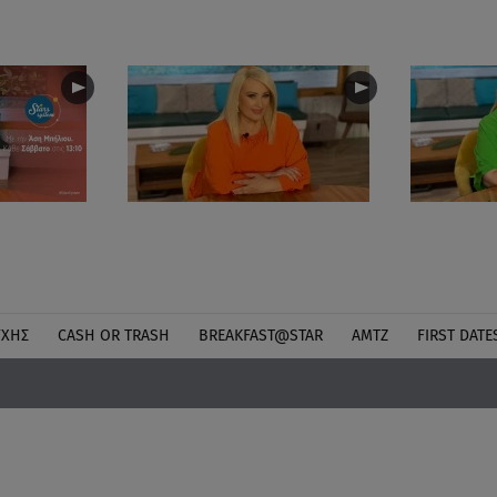
ΎΧΗΣ
CASH OR TRASH
BREAKFAST@STAR
ΑΜΤΖ
FIRST DATE