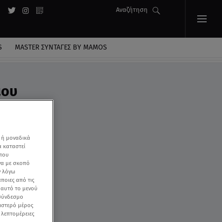
Αναζήτηση
S
MASTER ΣΥΝΤΑΓΈΣ BY MAMOS
ιου
 ή μοναδικά
α καταστεί
 που
να με σκοπό
ν λόγω
ποιες από τις
ε αυτό το μενού
 σύνδεσμο
ριστερό μέρος
ς λεπτομέρειες