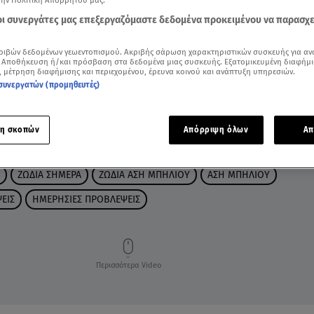
την Πολιτική Απορρήτου μας.
 οι συνεργάτες μας επεξεργαζόμαστε δεδομένα προκειμένου να παρασχ
ριβών δεδομένων γεωεντοπισμού. Ακριβής σάρωση χαρακτηριστικών συσκευής για αν
 Αποθήκευση ή/και πρόσβαση στα δεδομένα μιας συσκευής. Εξατομικευμένη διαφήμι
, μέτρηση διαφήμισης και περιεχομένου, έρευνα κοινού και ανάπτυξη υπηρεσιών.
συνεργατών (προμηθευτές)
η σκοπών
Απόρριψη όλων
Απ
ΖΩΔΙΑ ΣΗΜΕΡΑ
ΖΩΔΙΑ ΑΣΗ ΜΠΗΛΙΟΥ
ΑΣΗ ΜΠΗΛΙΟΥ
ΕΙΣ
ΗΜΕΡΗΣΙΕΣ ΠΡΟΒΛΕΨΕΙΣ
Περισσότερα Video