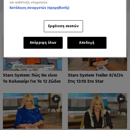
και ανάπτυξη υπηρεσιών.
Κατάλογος συνεργατών (προμηθευτές)
ΟΛΑ ΤΑ ΒΙΝΤΕΟ
Εμφάνιση σκοπών
Απόρριψη όλων
Αποδοχή
Stars System: Πώς Θα είναι
Stars System Trailer 8/6/24
Το Καλοκαίρι Για Τα 12 Ζώδια
Στις 13:10 Στο Star