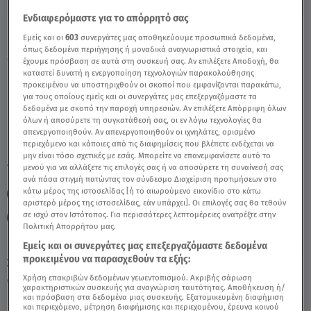
Ενδιαφερόμαστε για το απόρρητό σας
Ιχθύς Σήμερα 3/8/22: Προβλέψεις Άσης
Εμείς και οι
603
συνεργάτες μας αποθηκεύουμε προσωπικά δεδομένα,
όπως δεδομένα περιήγησης ή μοναδικά αναγνωριστικά στοιχεία, και
Μπήλιου - Video
έχουμε πρόσβαση σε αυτά στη συσκευή σας. Αν επιλέξετε Αποδοχή, θα
καταστεί δυνατή η ενεργοποίηση τεχνολογιών παρακολούθησης
προκειμένου να υποστηριχθούν οι σκοποί που εμφανίζονται παρακάτω,
για τους οποίους εμείς και οι συνεργάτες μας επεξεργαζόμαστε τα
δεδομένα με σκοπό την παροχή υπηρεσιών. Αν επιλέξετε Απόρριψη όλων
όλων ή αποσύρετε τη συγκατάθεσή σας, οι εν λόγω τεχνολογίες θα
απενεργοποιηθούν. Αν απενεργοποιηθούν οι ιχνηλάτες, ορισμένο
περιεχόμενο και κάποιες από τις διαφημίσεις που βλέπετε ενδέχεται να
μην είναι τόσο σχετικές με εσάς. Μπορείτε να επανεμφανίσετε αυτό το
TAGS:
μενού για να αλλάξετε τις επιλογές σας ή να αποσύρετε τη συναίνεσή σας
ΙΧΘΥΣ
ΖΩΔΙΑ ΣΗΜΕΡΑ
ΖΩΔΙΑ ΑΣΗ ΜΠΗΛΙΟΥ
ανά πάσα στιγμή πατώντας τον σύνδεσμο Διαχείριση προτιμήσεων στο
κάτω μέρος της ιστοσελίδας [ή το αιωρούμενο εικονίδιο στο κάτω
ΑΣΗ ΜΠΗΛΙΟΥ
ΖΩΔΙΑ
ΑΣΤΡΟΛΟΓΙΚΕΣ ΠΡΟΒΛΕΨΕΙΣ
αριστερό μέρος της ιστοσελίδας, εάν υπάρχει]. Οι επιλογές σας θα τεθούν
σε ισχύ στον Ιστότοπος. Για περισσότερες λεπτομέρειες ανατρέξτε στην
ΗΜΕΡΗΣΙΕΣ ΠΡΟΒΛΕΨΕΙΣ
Πολιτική Απορρήτου μας.
Εμείς και οι συνεργάτες μας επεξεργαζόμαστε δεδομένα
προκειμένου να παρασχεθούν τα εξής:
Σάββατο 8 Αυγούστου 2026
Χρήση επακριβών δεδομένων γεωεντοπισμού. Ακριβής σάρωση
03.08.22, 14:41
ΖΩΔΙΑ
χαρακτηριστικών συσκευής για αναγνώριση ταυτότητας. Αποθήκευση ή/
και πρόσβαση στα δεδομένα μιας συσκευής. Εξατομικευμένη διαφήμιση
και περιεχόμενο, μέτρηση διαφήμισης και περιεχομένου, έρευνα κοινού