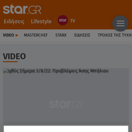
Ειδήσεις
Lifestyle
VIDEO
MASTERCHEF
STARX
ΕΙΔΉΣΕΙΣ
ΤΡΟΧΌΣ ΤΗΣ ΤΎΧΗ
VIDEO