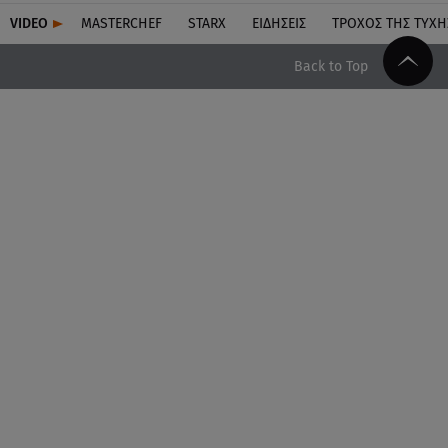
VIDEO
MASTERCHEF
STARX
ΕΙΔΉΣΕΙΣ
ΤΡΟΧΌΣ ΤΗΣ ΤΎΧΗ
Back to Top