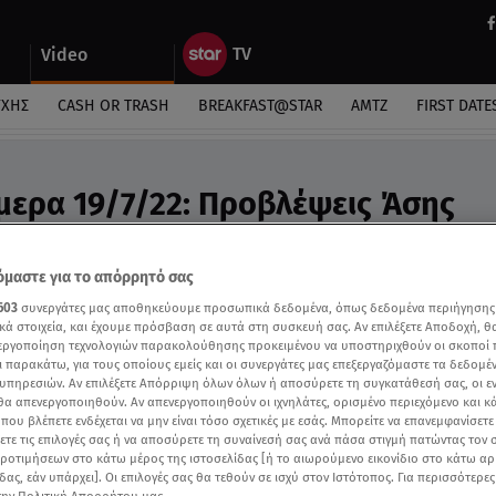
Video
ΎΧΗΣ
CASH OR TRASH
BREAKFAST@STAR
ΑΜΤΖ
FIRST DATE
μερα 19/7/22: Προβλέψεις Άσης
ideo
βλέψεις της Άσης Μπήλιου για σήμερα 19/7
μαστε για το απόρρητό σας
603
συνεργάτες μας αποθηκεύουμε προσωπικά δεδομένα, όπως δεδομένα περιήγησης
κά στοιχεία, και έχουμε πρόσβαση σε αυτά στη συσκευή σας. Αν επιλέξετε Αποδοχή, θ
νεργοποίηση τεχνολογιών παρακολούθησης προκειμένου να υποστηριχθούν οι σκοποί
ι παρακάτω, για τους οποίους εμείς και οι συνεργάτες μας επεξεργαζόμαστε τα δεδομέ
υπηρεσιών. Αν επιλέξετε Απόρριψη όλων όλων ή αποσύρετε τη συγκατάθεσή σας, οι ε
 θα απενεργοποιηθούν. Αν απενεργοποιηθούν οι ιχνηλάτες, ορισμένο περιεχόμενο και κά
 που βλέπετε ενδέχεται να μην είναι τόσο σχετικές με εσάς. Μπορείτε να επανεμφανίσετ
ξετε τις επιλογές σας ή να αποσύρετε τη συναίνεσή σας ανά πάσα στιγμή πατώντας τον
προτιμήσεων στο κάτω μέρος της ιστοσελίδας [ή το αιωρούμενο εικονίδιο στο κάτω α
δας, εάν υπάρχει]. Οι επιλογές σας θα τεθούν σε ισχύ στον Ιστότοπος. Για περισσότερε