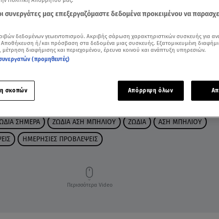
την Πολιτική Απορρήτου μας.
 οι συνεργάτες μας επεξεργαζόμαστε δεδομένα προκειμένου να παρασχ
ριβών δεδομένων γεωεντοπισμού. Ακριβής σάρωση χαρακτηριστικών συσκευής για αν
 Αποθήκευση ή/και πρόσβαση στα δεδομένα μιας συσκευής. Εξατομικευμένη διαφήμι
, μέτρηση διαφήμισης και περιεχομένου, έρευνα κοινού και ανάπτυξη υπηρεσιών.
συνεργατών (προμηθευτές)
η σκοπών
Απόρριψη όλων
Απ
ΩΔΙΑ ΣΗΜΕΡΑ
ΖΩΔΙΑ ΑΣΗ ΜΠΗΛΙΟΥ
ΖΩΔΙΑ
ΑΣΗ ΜΠΗΛΙΟΥ
ΕΙΣ
ΗΜΕΡΗΣΙΕΣ ΠΡΟΒΛΕΨΕΙΣ
Περισσότερα Video