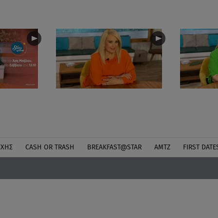
ΎΧΗΣ
CASH OR TRASH
BREAKFAST@STAR
ΑΜΤΖ
FIRST DATE