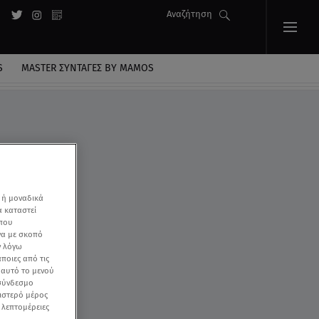
Αναζήτηση
S
MASTER ΣΥΝΤΑΓΈΣ BY MAMOS
 ή μοναδικά
α καταστεί
 που
να με σκοπό
ν λόγω
ποιες από τις
ε αυτό το μενού
 σύνδεσμο
ριστερό μέρος
ς λεπτομέρειες