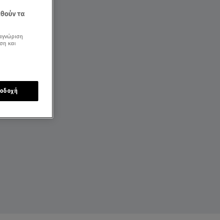
εθούν τα
αγνώριση
ση και
οδοχή