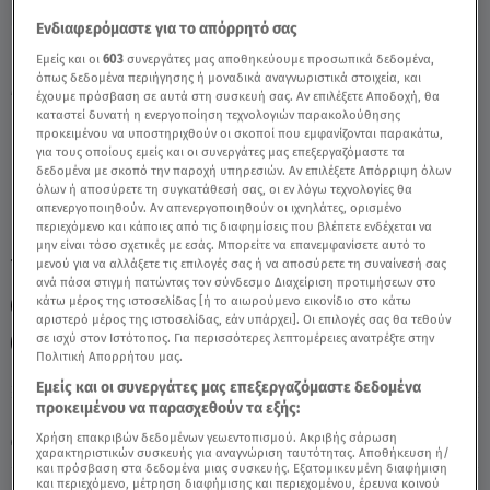
Ενδιαφερόμαστε για το απόρρητό σας
Ιχθύς Σήμερα 12/7/22: Προβλέψεις Άσης
Εμείς και οι
603
συνεργάτες μας αποθηκεύουμε προσωπικά δεδομένα,
όπως δεδομένα περιήγησης ή μοναδικά αναγνωριστικά στοιχεία, και
Μπήλιου - Video
έχουμε πρόσβαση σε αυτά στη συσκευή σας. Αν επιλέξετε Αποδοχή, θα
καταστεί δυνατή η ενεργοποίηση τεχνολογιών παρακολούθησης
προκειμένου να υποστηριχθούν οι σκοποί που εμφανίζονται παρακάτω,
για τους οποίους εμείς και οι συνεργάτες μας επεξεργαζόμαστε τα
δεδομένα με σκοπό την παροχή υπηρεσιών. Αν επιλέξετε Απόρριψη όλων
όλων ή αποσύρετε τη συγκατάθεσή σας, οι εν λόγω τεχνολογίες θα
απενεργοποιηθούν. Αν απενεργοποιηθούν οι ιχνηλάτες, ορισμένο
περιεχόμενο και κάποιες από τις διαφημίσεις που βλέπετε ενδέχεται να
μην είναι τόσο σχετικές με εσάς. Μπορείτε να επανεμφανίσετε αυτό το
TAGS:
μενού για να αλλάξετε τις επιλογές σας ή να αποσύρετε τη συναίνεσή σας
ΙΧΘΥΣ
ΖΩΔΙΑ ΑΣΗ ΜΠΗΛΙΟΥ
ΑΣΗ ΜΠΗΛΙΟΥ
ανά πάσα στιγμή πατώντας τον σύνδεσμο Διαχείριση προτιμήσεων στο
κάτω μέρος της ιστοσελίδας [ή το αιωρούμενο εικονίδιο στο κάτω
ΖΩΔΙΑ
ΖΩΔΙΑ ΣΗΜΕΡΑ
ΑΣΤΡΟΛΟΓΙΚΕΣ ΠΡΟΒΛΕΨΕΙΣ
αριστερό μέρος της ιστοσελίδας, εάν υπάρχει]. Οι επιλογές σας θα τεθούν
σε ισχύ στον Ιστότοπος. Για περισσότερες λεπτομέρειες ανατρέξτε στην
ΗΜΕΡΗΣΙΕΣ ΠΡΟΒΛΕΨΕΙΣ
Πολιτική Απορρήτου μας.
Εμείς και οι συνεργάτες μας επεξεργαζόμαστε δεδομένα
προκειμένου να παρασχεθούν τα εξής:
Κυριακή 9 Αυγούστου 2026
Χρήση επακριβών δεδομένων γεωεντοπισμού. Ακριβής σάρωση
12.07.22, 12:33
ΖΩΔΙΑ
χαρακτηριστικών συσκευής για αναγνώριση ταυτότητας. Αποθήκευση ή/
και πρόσβαση στα δεδομένα μιας συσκευής. Εξατομικευμένη διαφήμιση
και περιεχόμενο, μέτρηση διαφήμισης και περιεχομένου, έρευνα κοινού