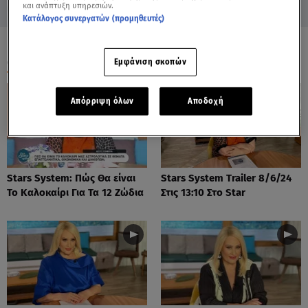
και ανάπτυξη υπηρεσιών.
Κατάλογος συνεργατών (προμηθευτές)
ΟΛΑ ΤΑ ΒΙΝΤΕΟ
Εμφάνιση σκοπών
Απόρριψη όλων
Αποδοχή
Stars System: Πώς Θα είναι
Stars System Trailer 8/6/24
Το Καλοκαίρι Για Τα 12 Ζώδια
Στις 13:10 Στο Star