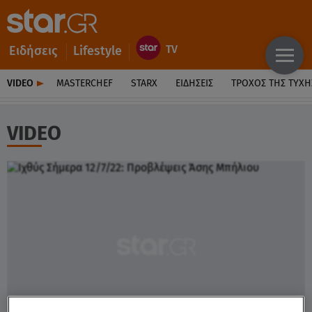
Ειδήσεις
Lifestyle
VIDEO
MASTERCHEF
STARX
ΕΙΔΉΣΕΙΣ
ΤΡΟΧΌΣ ΤΗΣ ΤΎΧΗ
VIDEO