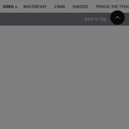
VIDEO
MASTERCHEF
STARX
ΕΙΔΉΣΕΙΣ
ΤΡΟΧΌΣ ΤΗΣ ΤΎΧΗ
Back to Top