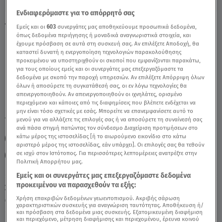
Ενδιαφερόμαστε για το απόρρητό σας
Τοξότης Σήμερα 23/6: Οι Προβλέψεις της
Εμείς και οι
603
συνεργάτες μας αποθηκεύουμε προσωπικά δεδομένα,
όπως δεδομένα περιήγησης ή μοναδικά αναγνωριστικά στοιχεία, και
Άσης Μπήλιου - Video
έχουμε πρόσβαση σε αυτά στη συσκευή σας. Αν επιλέξετε Αποδοχή, θα
καταστεί δυνατή η ενεργοποίηση τεχνολογιών παρακολούθησης
προκειμένου να υποστηριχθούν οι σκοποί που εμφανίζονται παρακάτω,
για τους οποίους εμείς και οι συνεργάτες μας επεξεργαζόμαστε τα
δεδομένα με σκοπό την παροχή υπηρεσιών. Αν επιλέξετε Απόρριψη όλων
όλων ή αποσύρετε τη συγκατάθεσή σας, οι εν λόγω τεχνολογίες θα
απενεργοποιηθούν. Αν απενεργοποιηθούν οι ιχνηλάτες, ορισμένο
περιεχόμενο και κάποιες από τις διαφημίσεις που βλέπετε ενδέχεται να
μην είναι τόσο σχετικές με εσάς. Μπορείτε να επανεμφανίσετε αυτό το
TAGS:
μενού για να αλλάξετε τις επιλογές σας ή να αποσύρετε τη συναίνεσή σας
ΤΟΞΟΤΗΣ
ΖΩΔΙΑ
ΖΩΔΙΑ ΣΗΜΕΡΑ
ανά πάσα στιγμή πατώντας τον σύνδεσμο Διαχείριση προτιμήσεων στο
κάτω μέρος της ιστοσελίδας [ή το αιωρούμενο εικονίδιο στο κάτω
ΑΣΗ ΜΠΗΛΙΟΥ
ΖΩΔΙΑ ΑΣΗ ΜΠΗΛΙΟΥ
αριστερό μέρος της ιστοσελίδας, εάν υπάρχει]. Οι επιλογές σας θα τεθούν
σε ισχύ στον Ιστότοπος. Για περισσότερες λεπτομέρειες ανατρέξτε στην
ΑΣΤΡΟΛΟΓΙΚΕΣ ΠΡΟΒΛΕΨΕΙΣ
BREAKFAST@STAR
Πολιτική Απορρήτου μας.
Εμείς και οι συνεργάτες μας επεξεργαζόμαστε δεδομένα
προκειμένου να παρασχεθούν τα εξής:
Σάββατο 8 Αυγούστου 2026
Χρήση επακριβών δεδομένων γεωεντοπισμού. Ακριβής σάρωση
23.06.22, 12:52
ΖΩΔΙΑ
χαρακτηριστικών συσκευής για αναγνώριση ταυτότητας. Αποθήκευση ή/
και πρόσβαση στα δεδομένα μιας συσκευής. Εξατομικευμένη διαφήμιση
και περιεχόμενο, μέτρηση διαφήμισης και περιεχομένου, έρευνα κοινού