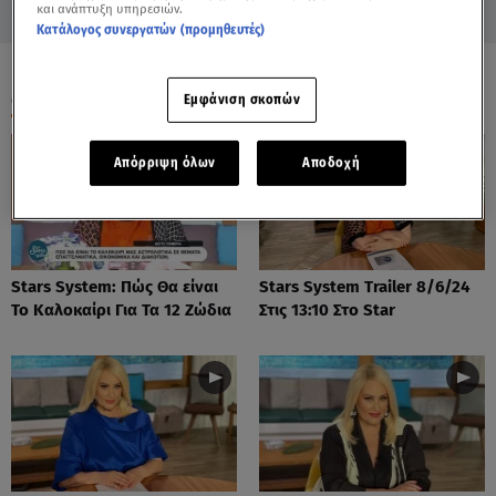
και ανάπτυξη υπηρεσιών.
Κατάλογος συνεργατών (προμηθευτές)
ΟΛΑ ΤΑ ΒΙΝΤΕΟ
Εμφάνιση σκοπών
Απόρριψη όλων
Αποδοχή
Stars System: Πώς Θα είναι
Stars System Trailer 8/6/24
Το Καλοκαίρι Για Τα 12 Ζώδια
Στις 13:10 Στο Star