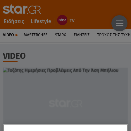
Ειδήσεις
Lifestyle
VIDEO
MASTERCHEF
STARX
ΕΙΔΉΣΕΙΣ
ΤΡΟΧΌΣ ΤΗΣ ΤΎΧΗ
VIDEO