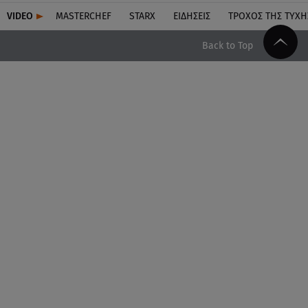
VIDEO
MASTERCHEF
STARX
ΕΙΔΉΣΕΙΣ
ΤΡΟΧΌΣ ΤΗΣ ΤΎΧΗ
Back to Top