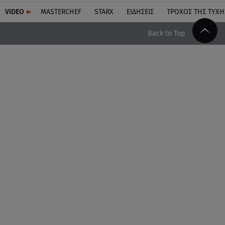
VIDEO
MASTERCHEF
STARX
ΕΙΔΉΣΕΙΣ
ΤΡΟΧΌΣ ΤΗΣ ΤΎΧΗ
Back to Top