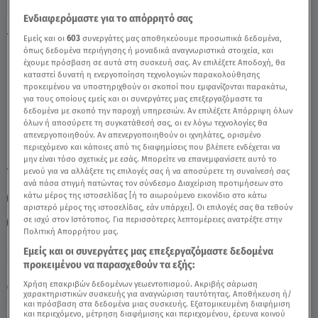
Ενδιαφερόμαστε για το απόρρητό σας
Υδροχόος Σήμερα 21/6: Οι Προβλέψεις της
Εμείς και οι
603
συνεργάτες μας αποθηκεύουμε προσωπικά δεδομένα,
όπως δεδομένα περιήγησης ή μοναδικά αναγνωριστικά στοιχεία, και
Άσης Μπήλιου - Video
έχουμε πρόσβαση σε αυτά στη συσκευή σας. Αν επιλέξετε Αποδοχή, θα
καταστεί δυνατή η ενεργοποίηση τεχνολογιών παρακολούθησης
προκειμένου να υποστηριχθούν οι σκοποί που εμφανίζονται παρακάτω,
για τους οποίους εμείς και οι συνεργάτες μας επεξεργαζόμαστε τα
δεδομένα με σκοπό την παροχή υπηρεσιών. Αν επιλέξετε Απόρριψη όλων
όλων ή αποσύρετε τη συγκατάθεσή σας, οι εν λόγω τεχνολογίες θα
απενεργοποιηθούν. Αν απενεργοποιηθούν οι ιχνηλάτες, ορισμένο
περιεχόμενο και κάποιες από τις διαφημίσεις που βλέπετε ενδέχεται να
μην είναι τόσο σχετικές με εσάς. Μπορείτε να επανεμφανίσετε αυτό το
TAGS:
μενού για να αλλάξετε τις επιλογές σας ή να αποσύρετε τη συναίνεσή σας
ΥΔΡΟΧΟΟΣ
ΑΣΤΡΟΛΟΓΙΚΕΣ ΠΡΟΒΛΕΨΕΙΣ
ανά πάσα στιγμή πατώντας τον σύνδεσμο Διαχείριση προτιμήσεων στο
κάτω μέρος της ιστοσελίδας [ή το αιωρούμενο εικονίδιο στο κάτω
ΗΜΕΡΗΣΙΕΣ ΠΡΟΒΛΕΨΕΙΣ
ΖΩΔΙΑ ΑΣΗ ΜΠΗΛΙΟΥ
αριστερό μέρος της ιστοσελίδας, εάν υπάρχει]. Οι επιλογές σας θα τεθούν
σε ισχύ στον Ιστότοπος. Για περισσότερες λεπτομέρειες ανατρέξτε στην
ΖΩΔΙΑ ΣΗΜΕΡΑ
ΑΣΗ ΜΠΗΛΙΟΥ
BREAKFAST@STAR
Πολιτική Απορρήτου μας.
Εμείς και οι συνεργάτες μας επεξεργαζόμαστε δεδομένα
προκειμένου να παρασχεθούν τα εξής:
Κυριακή 9 Αυγούστου 2026
Χρήση επακριβών δεδομένων γεωεντοπισμού. Ακριβής σάρωση
21.06.22, 13:10
ΖΩΔΙΑ
χαρακτηριστικών συσκευής για αναγνώριση ταυτότητας. Αποθήκευση ή/
και πρόσβαση στα δεδομένα μιας συσκευής. Εξατομικευμένη διαφήμιση
και περιεχόμενο, μέτρηση διαφήμισης και περιεχομένου, έρευνα κοινού