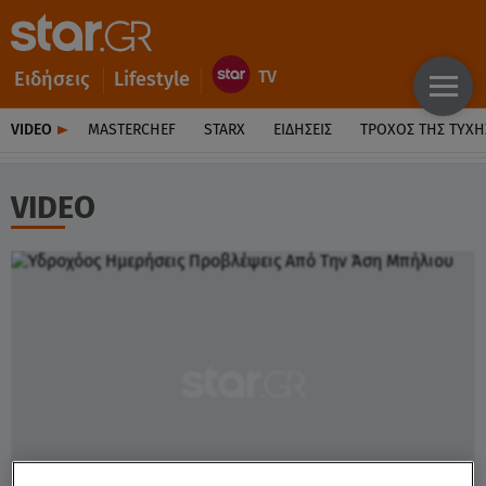
Ειδήσεις
Lifestyle
VIDEO
MASTERCHEF
STARX
ΕΙΔΉΣΕΙΣ
ΤΡΟΧΌΣ ΤΗΣ ΤΎΧΗ
VIDEO