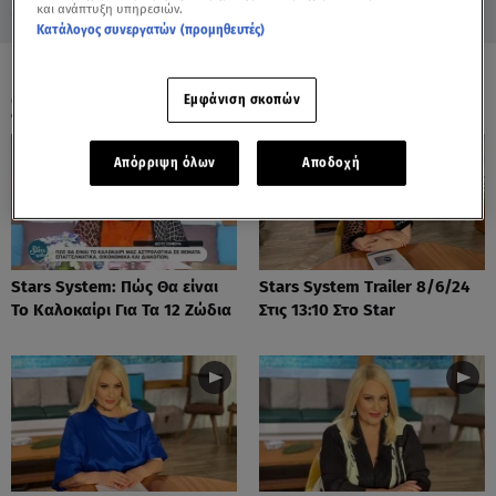
και ανάπτυξη υπηρεσιών.
Κατάλογος συνεργατών (προμηθευτές)
ΟΛΑ ΤΑ ΒΙΝΤΕΟ
Εμφάνιση σκοπών
Απόρριψη όλων
Αποδοχή
Stars System: Πώς Θα είναι
Stars System Trailer 8/6/24
Το Καλοκαίρι Για Τα 12 Ζώδια
Στις 13:10 Στο Star