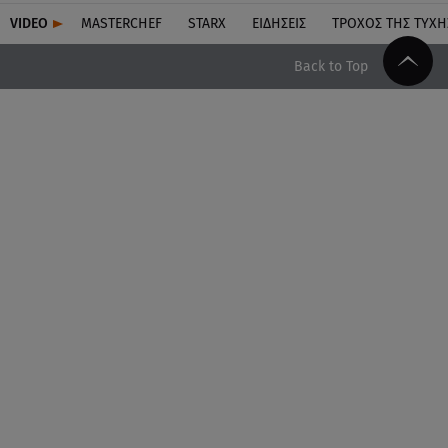
VIDEO
MASTERCHEF
STARX
ΕΙΔΉΣΕΙΣ
ΤΡΟΧΌΣ ΤΗΣ ΤΎΧΗ
Back to Top