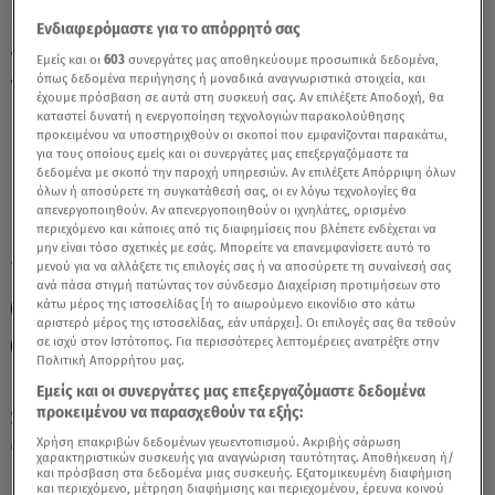
Ενδιαφερόμαστε για το απόρρητό σας
Τοξότης Σήμερα 06/06/22: Οι Προβλέψεις
Εμείς και οι
603
συνεργάτες μας αποθηκεύουμε προσωπικά δεδομένα,
όπως δεδομένα περιήγησης ή μοναδικά αναγνωριστικά στοιχεία, και
Της Άσης Μπήλιου - Video
έχουμε πρόσβαση σε αυτά στη συσκευή σας. Αν επιλέξετε Αποδοχή, θα
καταστεί δυνατή η ενεργοποίηση τεχνολογιών παρακολούθησης
προκειμένου να υποστηριχθούν οι σκοποί που εμφανίζονται παρακάτω,
για τους οποίους εμείς και οι συνεργάτες μας επεξεργαζόμαστε τα
δεδομένα με σκοπό την παροχή υπηρεσιών. Αν επιλέξετε Απόρριψη όλων
όλων ή αποσύρετε τη συγκατάθεσή σας, οι εν λόγω τεχνολογίες θα
απενεργοποιηθούν. Αν απενεργοποιηθούν οι ιχνηλάτες, ορισμένο
περιεχόμενο και κάποιες από τις διαφημίσεις που βλέπετε ενδέχεται να
μην είναι τόσο σχετικές με εσάς. Μπορείτε να επανεμφανίσετε αυτό το
TAGS:
μενού για να αλλάξετε τις επιλογές σας ή να αποσύρετε τη συναίνεσή σας
ΤΟΞΟΤΗΣ
ΖΩΔΙΑ
ΖΩΔΙΑ ΣΗΜΕΡΑ
ανά πάσα στιγμή πατώντας τον σύνδεσμο Διαχείριση προτιμήσεων στο
κάτω μέρος της ιστοσελίδας [ή το αιωρούμενο εικονίδιο στο κάτω
ΖΩΔΙΑ ΑΣΗ ΜΠΗΛΙΟΥ
ΑΣΗ ΜΠΗΛΙΟΥ
αριστερό μέρος της ιστοσελίδας, εάν υπάρχει]. Οι επιλογές σας θα τεθούν
σε ισχύ στον Ιστότοπος. Για περισσότερες λεπτομέρειες ανατρέξτε στην
ΑΣΤΡΟΛΟΓΙΚΕΣ ΠΡΟΒΛΕΨΕΙΣ
BREAKFAST@STAR
Πολιτική Απορρήτου μας.
Εμείς και οι συνεργάτες μας επεξεργαζόμαστε δεδομένα
προκειμένου να παρασχεθούν τα εξής:
Σάββατο 8 Αυγούστου 2026
Χρήση επακριβών δεδομένων γεωεντοπισμού. Ακριβής σάρωση
06.06.22, 13:17
ΖΩΔΙΑ
χαρακτηριστικών συσκευής για αναγνώριση ταυτότητας. Αποθήκευση ή/
και πρόσβαση στα δεδομένα μιας συσκευής. Εξατομικευμένη διαφήμιση
και περιεχόμενο, μέτρηση διαφήμισης και περιεχομένου, έρευνα κοινού