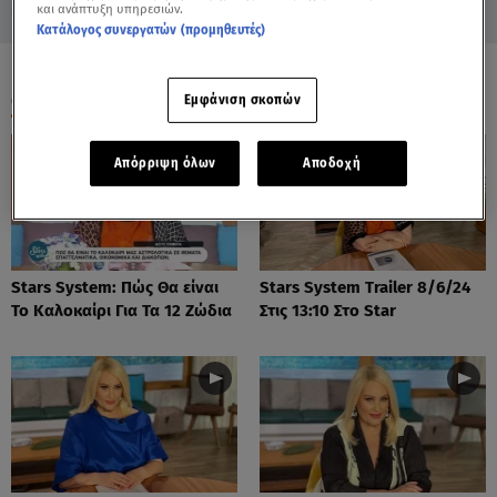
και ανάπτυξη υπηρεσιών.
Κατάλογος συνεργατών (προμηθευτές)
ΟΛΑ ΤΑ ΒΙΝΤΕΟ
Εμφάνιση σκοπών
Απόρριψη όλων
Αποδοχή
Stars System: Πώς Θα είναι
Stars System Trailer 8/6/24
Το Καλοκαίρι Για Τα 12 Ζώδια
Στις 13:10 Στο Star