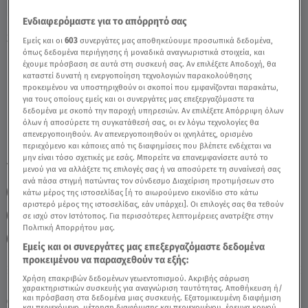
Ενδιαφερόμαστε για το απόρρητό σας
Stars System 14/5/22 Παρθένος: Οι
Εμείς και οι
603
συνεργάτες μας αποθηκεύουμε προσωπικά δεδομένα,
Προβλέψεις Της Άσης - Video
όπως δεδομένα περιήγησης ή μοναδικά αναγνωριστικά στοιχεία, και
έχουμε πρόσβαση σε αυτά στη συσκευή σας. Αν επιλέξετε Αποδοχή, θα
καταστεί δυνατή η ενεργοποίηση τεχνολογιών παρακολούθησης
προκειμένου να υποστηριχθούν οι σκοποί που εμφανίζονται παρακάτω,
για τους οποίους εμείς και οι συνεργάτες μας επεξεργαζόμαστε τα
δεδομένα με σκοπό την παροχή υπηρεσιών. Αν επιλέξετε Απόρριψη όλων
όλων ή αποσύρετε τη συγκατάθεσή σας, οι εν λόγω τεχνολογίες θα
απενεργοποιηθούν. Αν απενεργοποιηθούν οι ιχνηλάτες, ορισμένο
περιεχόμενο και κάποιες από τις διαφημίσεις που βλέπετε ενδέχεται να
μην είναι τόσο σχετικές με εσάς. Μπορείτε να επανεμφανίσετε αυτό το
TAGS:
ΠΑΡΘΕΝΟΣ
ΖΩΔΙΑ ΠΑΡΘΕΝΟΣ
ΖΩΔΙΑ
μενού για να αλλάξετε τις επιλογές σας ή να αποσύρετε τη συναίνεσή σας
ανά πάσα στιγμή πατώντας τον σύνδεσμο Διαχείριση προτιμήσεων στο
ΖΩΔΙΑ ΣΗΜΕΡΑ
ΑΣΗ ΜΠΗΛΙΟΥ
ΖΩΔΙΑ ΑΣΗ ΜΠΗΛΙΟΥ
κάτω μέρος της ιστοσελίδας [ή το αιωρούμενο εικονίδιο στο κάτω
αριστερό μέρος της ιστοσελίδας, εάν υπάρχει]. Οι επιλογές σας θα τεθούν
ΑΣΤΡΟΛΟΓΙΚΕΣ ΠΡΟΒΛΕΨΕΙΣ
STARS SYSTEM
σε ισχύ στον Ιστότοπος. Για περισσότερες λεπτομέρειες ανατρέξτε στην
Πολιτική Απορρήτου μας.
STARS SYSTEM 14/5/22
Εμείς και οι συνεργάτες μας επεξεργαζόμαστε δεδομένα
προκειμένου να παρασχεθούν τα εξής:
Χρήση επακριβών δεδομένων γεωεντοπισμού. Ακριβής σάρωση
Παρασκευή 7 Αυγούστου 2026
χαρακτηριστικών συσκευής για αναγνώριση ταυτότητας. Αποθήκευση ή/
και πρόσβαση στα δεδομένα μιας συσκευής. Εξατομικευμένη διαφήμιση
15.05.22, 14:21
ΖΩΔΙΑ
και περιεχόμενο, μέτρηση διαφήμισης και περιεχομένου, έρευνα κοινού