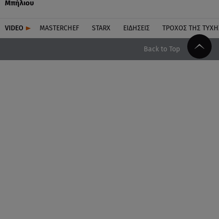
Μπήλιου
VIDEO
MASTERCHEF
STARX
ΕΙΔΉΣΕΙΣ
ΤΡΟΧΌΣ ΤΗΣ ΤΎΧΗ
Back to Top