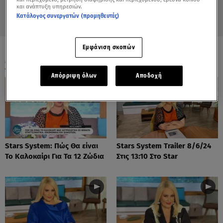
και ανάπτυξη υπηρεσιών.
Κατάλογος συνεργατών (προμηθευτές)
Εμφάνιση σκοπών
ΟΛΑ ΤΑ ΒΙΝΤΕΟ
Απόρριψη όλων
Αποδοχή
Stars System: Πώς Θα είναι
Stars System Trailer 8/6/24
Το Καλοκαίρι Για Τα 12 Ζώδια
Στις 13:10 Στο Star