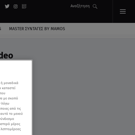
Αναζήτηση
S
MASTER ΣΥΝΤΑΓΈΣ BY MAMOS
ideo
 ή μοναδικά
α καταστεί
 που
να με σκοπό
ν λόγω
ποιες από τις
ε αυτό το μενού
 σύνδεσμο
ριστερό μέρος
ς λεπτομέρειες