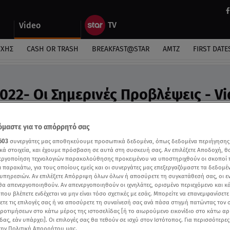
Video
ΎΧΗΣ
CASH OR TRASH
BREAKFAST@STAR
ΑΜΤΖ
FIRST DATE
022- Οι Σημερινές Προβλέψεις - V
ς Άσης Μπήλιου
μαστε για το απόρρητό σας
603
συνεργάτες μας αποθηκεύουμε προσωπικά δεδομένα, όπως δεδομένα περιήγησης
κά στοιχεία, και έχουμε πρόσβαση σε αυτά στη συσκευή σας. Αν επιλέξετε Αποδοχή, θ
νεργοποίηση τεχνολογιών παρακολούθησης προκειμένου να υποστηριχθούν οι σκοποί
ι παρακάτω, για τους οποίους εμείς και οι συνεργάτες μας επεξεργαζόμαστε τα δεδομέ
υπηρεσιών. Αν επιλέξετε Απόρριψη όλων όλων ή αποσύρετε τη συγκατάθεσή σας, οι ε
 θα απενεργοποιηθούν. Αν απενεργοποιηθούν οι ιχνηλάτες, ορισμένο περιεχόμενο και κά
 που βλέπετε ενδέχεται να μην είναι τόσο σχετικές με εσάς. Μπορείτε να επανεμφανίσετ
ξετε τις επιλογές σας ή να αποσύρετε τη συναίνεσή σας ανά πάσα στιγμή πατώντας τον
προτιμήσεων στο κάτω μέρος της ιστοσελίδας [ή το αιωρούμενο εικονίδιο στο κάτω α
δας, εάν υπάρχει]. Οι επιλογές σας θα τεθούν σε ισχύ στον Ιστότοπος. Για περισσότερε
την Πολιτική Απορρήτου μας.