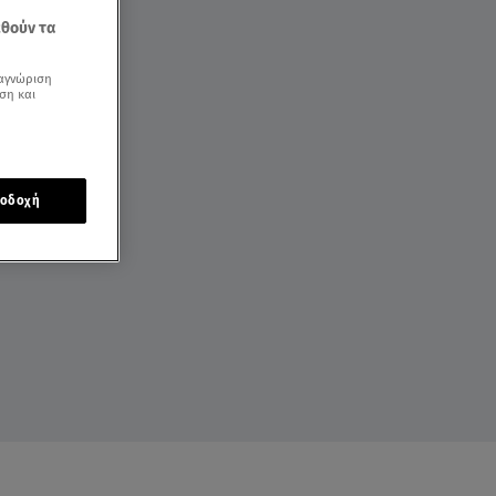
εθούν τα
αγνώριση
ση και
οδοχή
ΛΕΨΕΙΣ