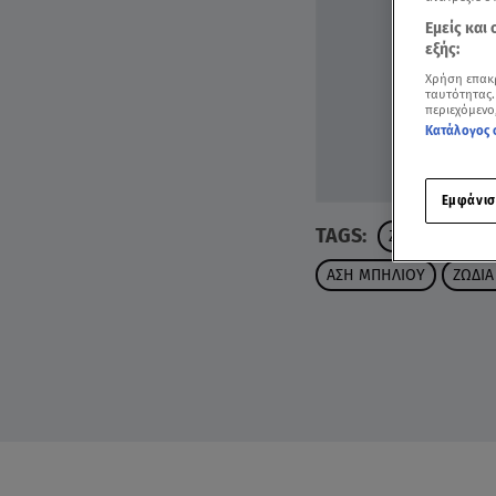
Εμείς και
εξής:
Χρήση επακ
ταυτότητας.
περιεχόμενο
Κατάλογος 
Εμφάνισ
TAGS:
ΖΩΔΙΑ
ΛΕΩΝ
ΑΣΗ ΜΠΗΛΙΟΥ
ΖΩΔΙΑ