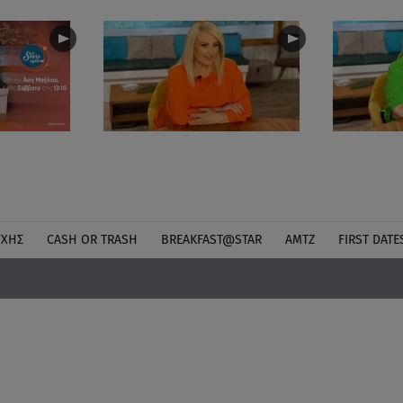
ΎΧΗΣ
CASH OR TRASH
BREAKFAST@STAR
ΑΜΤΖ
FIRST DATE