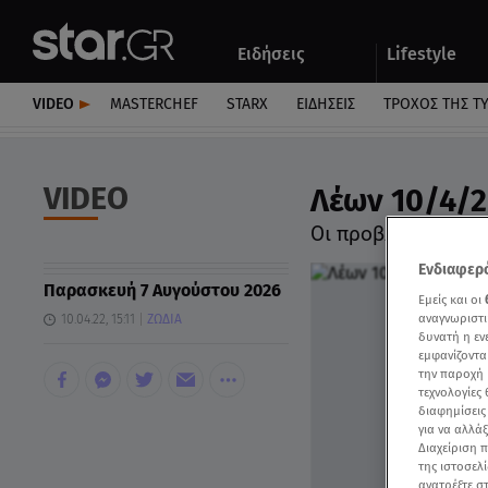
Αθλητικά
Quiz
Ειδήσεις
Lifestyle
Αυτοκίνητο
VIDEO
MASTERCHEF
STARX
ΕΙΔΉΣΕΙΣ
ΤΡΟΧΌΣ ΤΗΣ Τ
VIDEO
Λέων 10/4/2
Οι προβλέψεις τη
Ενδιαφερό
Παρασκευή 7 Αυγούστου 2026
Εμείς και οι
αναγνωριστι
10.04.22, 15:11
ΖΩΔΙΑ
δυνατή η ε
εμφανίζοντα
την παροχή 
τεχνολογίες
διαφημίσεις
για να αλλά
Διαχείριση 
της ιστοσελί
ανατρέξτε σ