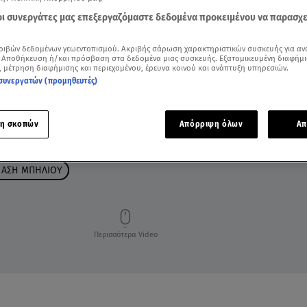
 οι συνεργάτες μας επεξεργαζόμαστε δεδομένα προκειμένου να παρασχ
ριβών δεδομένων γεωεντοπισμού. Ακριβής σάρωση χαρακτηριστικών συσκευής για αν
 Αποθήκευση ή/και πρόσβαση στα δεδομένα μιας συσκευής. Εξατομικευμένη διαφήμι
, μέτρηση διαφήμισης και περιεχομένου, έρευνα κοινού και ανάπτυξη υπηρεσιών.
συνεργατών (προμηθευτές)
η σκοπών
Απόρριψη όλων
Απ
ΖΩΔΙΑ ΣΗΜΕΡΑ
ΑΣΤΡΟΛΟΓΙΚΕΣ ΠΡΟΒΛΕΨΕΙΣ
ΗΜΕΡΗΣΙΕΣ ΠΡΟΒ
 ΑΣΗ ΜΠΗΛΙΟΥ
Περισσότερα Video