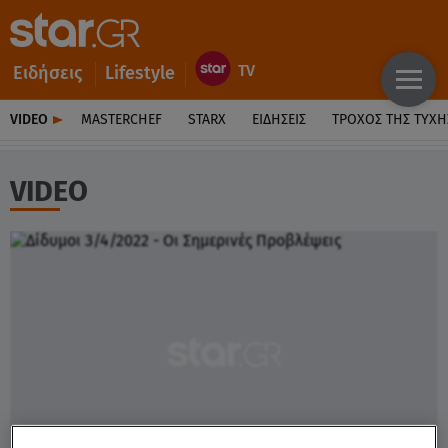
Ειδήσεις
Lifestyle
VIDEO
MASTERCHEF
STARX
ΕΙΔΉΣΕΙΣ
ΤΡΟΧΌΣ ΤΗΣ ΤΎΧΗ
VIDEO