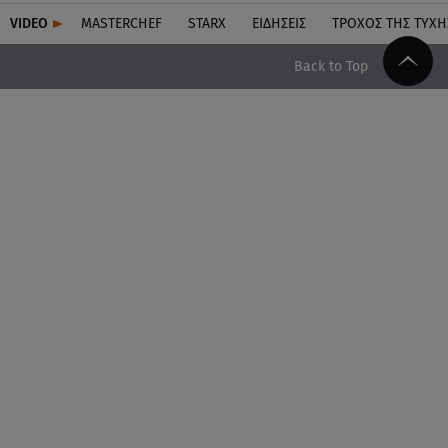
VIDEO
MASTERCHEF
STARX
ΕΙΔΉΣΕΙΣ
ΤΡΟΧΌΣ ΤΗΣ ΤΎΧΗ
Back to Top