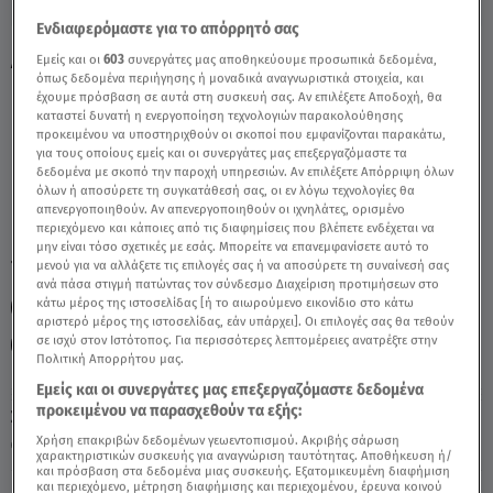
Ενδιαφερόμαστε για το απόρρητό σας
Δίδυμοι 3/4/2022 - Οι Σημερινές
Εμείς και οι
603
συνεργάτες μας αποθηκεύουμε προσωπικά δεδομένα,
όπως δεδομένα περιήγησης ή μοναδικά αναγνωριστικά στοιχεία, και
Προβλέψεις - Video
έχουμε πρόσβαση σε αυτά στη συσκευή σας. Αν επιλέξετε Αποδοχή, θα
καταστεί δυνατή η ενεργοποίηση τεχνολογιών παρακολούθησης
προκειμένου να υποστηριχθούν οι σκοποί που εμφανίζονται παρακάτω,
για τους οποίους εμείς και οι συνεργάτες μας επεξεργαζόμαστε τα
δεδομένα με σκοπό την παροχή υπηρεσιών. Αν επιλέξετε Απόρριψη όλων
όλων ή αποσύρετε τη συγκατάθεσή σας, οι εν λόγω τεχνολογίες θα
απενεργοποιηθούν. Αν απενεργοποιηθούν οι ιχνηλάτες, ορισμένο
περιεχόμενο και κάποιες από τις διαφημίσεις που βλέπετε ενδέχεται να
μην είναι τόσο σχετικές με εσάς. Μπορείτε να επανεμφανίσετε αυτό το
TAGS:
μενού για να αλλάξετε τις επιλογές σας ή να αποσύρετε τη συναίνεσή σας
ΔΙΔΥΜΟΙ
ΖΩΔΙΑ
ΖΩΔΙΑ ΣΗΜΕΡΑ
ανά πάσα στιγμή πατώντας τον σύνδεσμο Διαχείριση προτιμήσεων στο
κάτω μέρος της ιστοσελίδας [ή το αιωρούμενο εικονίδιο στο κάτω
ΖΩΔΙΑ ΑΣΗ ΜΠΗΛΙΟΥ
ΑΣΗ ΜΠΗΛΙΟΥ
αριστερό μέρος της ιστοσελίδας, εάν υπάρχει]. Οι επιλογές σας θα τεθούν
σε ισχύ στον Ιστότοπος. Για περισσότερες λεπτομέρειες ανατρέξτε στην
ΑΣΤΡΟΛΟΓΙΚΕΣ ΠΡΟΒΛΕΨΕΙΣ
Πολιτική Απορρήτου μας.
Εμείς και οι συνεργάτες μας επεξεργαζόμαστε δεδομένα
προκειμένου να παρασχεθούν τα εξής:
Σάββατο 8 Αυγούστου 2026
Χρήση επακριβών δεδομένων γεωεντοπισμού. Ακριβής σάρωση
03.04.22, 14:18
ΖΩΔΙΑ
χαρακτηριστικών συσκευής για αναγνώριση ταυτότητας. Αποθήκευση ή/
και πρόσβαση στα δεδομένα μιας συσκευής. Εξατομικευμένη διαφήμιση
και περιεχόμενο, μέτρηση διαφήμισης και περιεχομένου, έρευνα κοινού