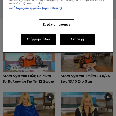
και ανάπτυξη υπηρεσιών.
Κατάλογος συνεργατών (προμηθευτές)
Εμφάνιση σκοπών
ΟΛΑ ΤΑ ΒΙΝΤΕΟ
Απόρριψη όλων
Αποδοχή
Stars System: Πώς Θα είναι
Stars System Trailer 8/6/24
Το Καλοκαίρι Για Τα 12 Ζώδια
Στις 13:10 Στο Star