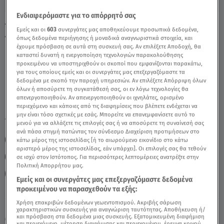
Ενδιαφερόμαστε για το απόρρητό σας
Τοξότης Σήμερα 31/03/22: Οι Προβλέψεις
Εμείς και οι
603
συνεργάτες μας αποθηκεύουμε προσωπικά δεδομένα,
Της Άσης Μπήλιου - Video
όπως δεδομένα περιήγησης ή μοναδικά αναγνωριστικά στοιχεία, και
έχουμε πρόσβαση σε αυτά στη συσκευή σας. Αν επιλέξετε Αποδοχή, θα
καταστεί δυνατή η ενεργοποίηση τεχνολογιών παρακολούθησης
προκειμένου να υποστηριχθούν οι σκοποί που εμφανίζονται παρακάτω,
για τους οποίους εμείς και οι συνεργάτες μας επεξεργαζόμαστε τα
δεδομένα με σκοπό την παροχή υπηρεσιών. Αν επιλέξετε Απόρριψη όλων
όλων ή αποσύρετε τη συγκατάθεσή σας, οι εν λόγω τεχνολογίες θα
απενεργοποιηθούν. Αν απενεργοποιηθούν οι ιχνηλάτες, ορισμένο
περιεχόμενο και κάποιες από τις διαφημίσεις που βλέπετε ενδέχεται να
μην είναι τόσο σχετικές με εσάς. Μπορείτε να επανεμφανίσετε αυτό το
TAGS:
ΖΩΔΙΑ
ΤΟΞΟΤΗΣ
ΖΩΔΙΑ ΣΗΜΕΡΑ
μενού για να αλλάξετε τις επιλογές σας ή να αποσύρετε τη συναίνεσή σας
ανά πάσα στιγμή πατώντας τον σύνδεσμο Διαχείριση προτιμήσεων στο
ΑΣΗ ΜΠΗΛΙΟΥ
ΖΩΔΙΑ ΑΣΗ ΜΠΗΛΙΟΥ
κάτω μέρος της ιστοσελίδας [ή το αιωρούμενο εικονίδιο στο κάτω
αριστερό μέρος της ιστοσελίδας, εάν υπάρχει]. Οι επιλογές σας θα τεθούν
ΑΣΤΡΟΛΟΓΙΚΕΣ ΠΡΟΒΛΕΨΕΙΣ
ΗΜΕΡΗΣΙΕΣ ΠΡΟΒΛΕΨΕΙΣ
σε ισχύ στον Ιστότοπος. Για περισσότερες λεπτομέρειες ανατρέξτε στην
Πολιτική Απορρήτου μας.
BREAKFAST@STAR
Εμείς και οι συνεργάτες μας επεξεργαζόμαστε δεδομένα
προκειμένου να παρασχεθούν τα εξής:
Χρήση επακριβών δεδομένων γεωεντοπισμού. Ακριβής σάρωση
Πέμπτη 6 Αυγούστου 2026
χαρακτηριστικών συσκευής για αναγνώριση ταυτότητας. Αποθήκευση ή/
και πρόσβαση στα δεδομένα μιας συσκευής. Εξατομικευμένη διαφήμιση
31.03.22, 13:28
ΖΩΔΙΑ
και περιεχόμενο, μέτρηση διαφήμισης και περιεχομένου, έρευνα κοινού