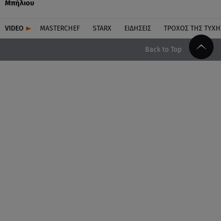
Μπήλιου
VIDEO
MASTERCHEF
STARX
ΕΙΔΉΣΕΙΣ
ΤΡΟΧΌΣ ΤΗΣ ΤΎΧΗ
Back to Top