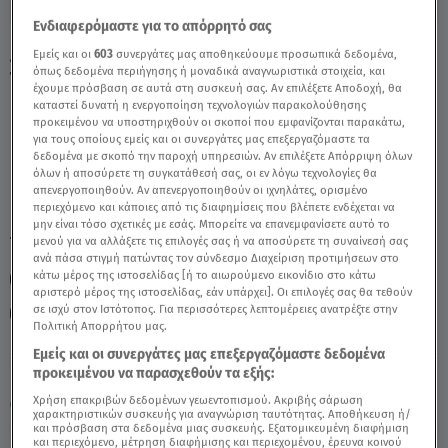
Ενδιαφερόμαστε για το απόρρητό σας
Ζυγός Σήμερα 14/03/22: Οι Προβλέψεις
Εμείς και οι
603
συνεργάτες μας αποθηκεύουμε προσωπικά δεδομένα,
όπως δεδομένα περιήγησης ή μοναδικά αναγνωριστικά στοιχεία, και
Της Άσης Μπήλιου - Video
έχουμε πρόσβαση σε αυτά στη συσκευή σας. Αν επιλέξετε Αποδοχή, θα
καταστεί δυνατή η ενεργοποίηση τεχνολογιών παρακολούθησης
προκειμένου να υποστηριχθούν οι σκοποί που εμφανίζονται παρακάτω,
για τους οποίους εμείς και οι συνεργάτες μας επεξεργαζόμαστε τα
δεδομένα με σκοπό την παροχή υπηρεσιών. Αν επιλέξετε Απόρριψη όλων
όλων ή αποσύρετε τη συγκατάθεσή σας, οι εν λόγω τεχνολογίες θα
απενεργοποιηθούν. Αν απενεργοποιηθούν οι ιχνηλάτες, ορισμένο
περιεχόμενο και κάποιες από τις διαφημίσεις που βλέπετε ενδέχεται να
μην είναι τόσο σχετικές με εσάς. Μπορείτε να επανεμφανίσετε αυτό το
TAGS:
μενού για να αλλάξετε τις επιλογές σας ή να αποσύρετε τη συναίνεσή σας
ΖΥΓΟΣ
ΖΩΔΙΑ
ΖΩΔΙΑ ΣΗΜΕΡΑ
ΑΣΗ ΜΠΗΛΙΟΥ
ανά πάσα στιγμή πατώντας τον σύνδεσμο Διαχείριση προτιμήσεων στο
κάτω μέρος της ιστοσελίδας [ή το αιωρούμενο εικονίδιο στο κάτω
ΖΩΔΙΑ ΑΣΗ ΜΠΗΛΙΟΥ
ΑΣΤΡΟΛΟΓΙΚΕΣ ΠΡΟΒΛΕΨΕΙΣ
αριστερό μέρος της ιστοσελίδας, εάν υπάρχει]. Οι επιλογές σας θα τεθούν
σε ισχύ στον Ιστότοπος. Για περισσότερες λεπτομέρειες ανατρέξτε στην
ΗΜΕΡΗΣΙΕΣ ΠΡΟΒΛΕΨΕΙΣ
BREAKFAST@STAR
Πολιτική Απορρήτου μας.
Εμείς και οι συνεργάτες μας επεξεργαζόμαστε δεδομένα
προκειμένου να παρασχεθούν τα εξής:
Παρασκευή 7 Αυγούστου 2026
Χρήση επακριβών δεδομένων γεωεντοπισμού. Ακριβής σάρωση
14.03.22, 13:50
ΖΩΔΙΑ
χαρακτηριστικών συσκευής για αναγνώριση ταυτότητας. Αποθήκευση ή/
και πρόσβαση στα δεδομένα μιας συσκευής. Εξατομικευμένη διαφήμιση
και περιεχόμενο, μέτρηση διαφήμισης και περιεχομένου, έρευνα κοινού