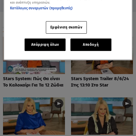
και ανάπτυξη υπηρεσιών.
Κατάλογος συνεργατών (προμηθευτές)
ΟΛΑ ΤΑ ΒΙΝΤΕΟ
Εμφάνιση σκοπών
Απόρριψη όλων
Αποδοχή
Stars System: Πώς Θα είναι
Stars System Trailer 8/6/24
Το Καλοκαίρι Για Τα 12 Ζώδια
Στις 13:10 Στο Star