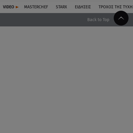
VIDEO
MASTERCHEF
STARX
ΕΙΔΉΣΕΙΣ
ΤΡΟΧΌΣ ΤΗΣ ΤΎΧΗ
Back to Top