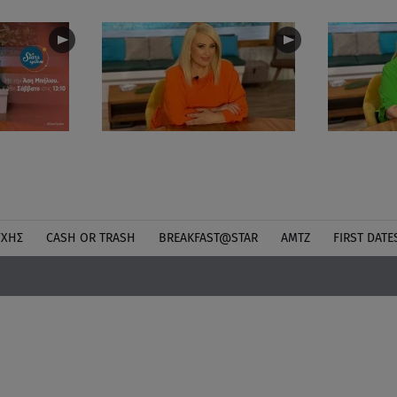
ΎΧΗΣ
CASH OR TRASH
BREAKFAST@STAR
ΑΜΤΖ
FIRST DATE