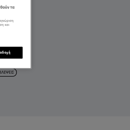
εθούν τα
αγνώριση
ση και
οδοχή
ΒΛΕΨΕΙΣ