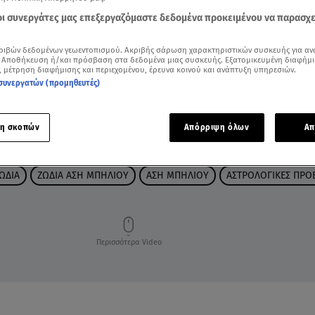
 οι συνεργάτες μας επεξεργαζόμαστε δεδομένα προκειμένου να παρασχ
ριβών δεδομένων γεωεντοπισμού. Ακριβής σάρωση χαρακτηριστικών συσκευής για αν
 Αποθήκευση ή/και πρόσβαση στα δεδομένα μιας συσκευής. Εξατομικευμένη διαφήμι
, μέτρηση διαφήμισης και περιεχομένου, έρευνα κοινού και ανάπτυξη υπηρεσιών.
συνεργατών (προμηθευτές)
η σκοπών
Απόρριψη όλων
Απ
ΩΔΙΑ
ΖΩΔΙΑ ΑΣΗ ΜΠΗΛΙΟΥ
ΑΣΗ ΜΠΗΛΙΟΥ
ΑΣΤΡΟΛΟΓΙΚΕΣ ΠΡΟ
Περισσότερα Video