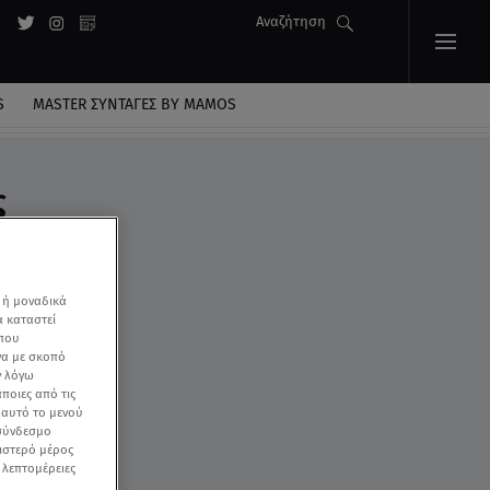
Αναζήτηση
S
MASTER ΣΥΝΤΑΓΈΣ BY MAMOS
ς
 ή μοναδικά
α καταστεί
 που
να με σκοπό
ν λόγω
ποιες από τις
ε αυτό το μενού
 σύνδεσμο
ριστερό μέρος
ς λεπτομέρειες