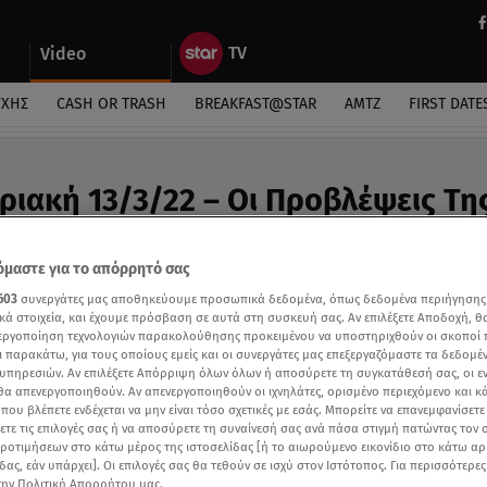
Video
ΎΧΗΣ
CASH OR TRASH
BREAKFAST@STAR
ΑΜΤΖ
FIRST DATE
ριακή 13/3/22 – Οι Προβλέψεις Τη
υ - Video
ο Άση Μπήλιου
μαστε για το απόρρητό σας
603
συνεργάτες μας αποθηκεύουμε προσωπικά δεδομένα, όπως δεδομένα περιήγησης
κά στοιχεία, και έχουμε πρόσβαση σε αυτά στη συσκευή σας. Αν επιλέξετε Αποδοχή, θ
νεργοποίηση τεχνολογιών παρακολούθησης προκειμένου να υποστηριχθούν οι σκοποί
ι παρακάτω, για τους οποίους εμείς και οι συνεργάτες μας επεξεργαζόμαστε τα δεδομέ
υπηρεσιών. Αν επιλέξετε Απόρριψη όλων όλων ή αποσύρετε τη συγκατάθεσή σας, οι ε
 θα απενεργοποιηθούν. Αν απενεργοποιηθούν οι ιχνηλάτες, ορισμένο περιεχόμενο και κά
 που βλέπετε ενδέχεται να μην είναι τόσο σχετικές με εσάς. Μπορείτε να επανεμφανίσετ
ξετε τις επιλογές σας ή να αποσύρετε τη συναίνεσή σας ανά πάσα στιγμή πατώντας τον
προτιμήσεων στο κάτω μέρος της ιστοσελίδας [ή το αιωρούμενο εικονίδιο στο κάτω α
δας, εάν υπάρχει]. Οι επιλογές σας θα τεθούν σε ισχύ στον Ιστότοπος. Για περισσότερε
την Πολιτική Απορρήτου μας.