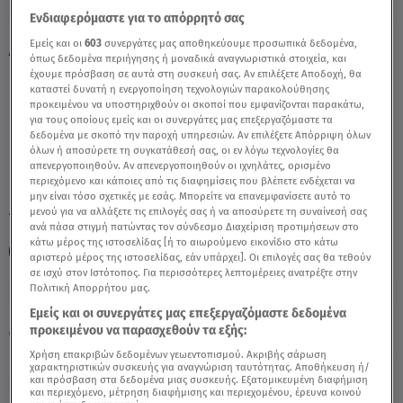
Ενδιαφερόμαστε για το απόρρητό σας
Εμείς και οι
603
συνεργάτες μας αποθηκεύουμε προσωπικά δεδομένα,
Αιγόκερως Κυριακή 6/3/22 – Οι
όπως δεδομένα περιήγησης ή μοναδικά αναγνωριστικά στοιχεία, και
Προβλέψεις Της Άσης Μπήλιου - Video
έχουμε πρόσβαση σε αυτά στη συσκευή σας. Αν επιλέξετε Αποδοχή, θα
καταστεί δυνατή η ενεργοποίηση τεχνολογιών παρακολούθησης
προκειμένου να υποστηριχθούν οι σκοποί που εμφανίζονται παρακάτω,
για τους οποίους εμείς και οι συνεργάτες μας επεξεργαζόμαστε τα
δεδομένα με σκοπό την παροχή υπηρεσιών. Αν επιλέξετε Απόρριψη όλων
όλων ή αποσύρετε τη συγκατάθεσή σας, οι εν λόγω τεχνολογίες θα
απενεργοποιηθούν. Αν απενεργοποιηθούν οι ιχνηλάτες, ορισμένο
περιεχόμενο και κάποιες από τις διαφημίσεις που βλέπετε ενδέχεται να
μην είναι τόσο σχετικές με εσάς. Μπορείτε να επανεμφανίσετε αυτό το
μενού για να αλλάξετε τις επιλογές σας ή να αποσύρετε τη συναίνεσή σας
TAGS:
ΖΩΔΙΑ
ΖΩΔΙΑ ΑΣΗ ΜΠΗΛΙΟΥ
ΑΣΗ ΜΠΗΛΙΟΥ
ανά πάσα στιγμή πατώντας τον σύνδεσμο Διαχείριση προτιμήσεων στο
κάτω μέρος της ιστοσελίδας [ή το αιωρούμενο εικονίδιο στο κάτω
ΑΣΤΡΟΛΟΓΙΚΕΣ ΠΡΟΒΛΕΨΕΙΣ
ΑΙΓΟΚΕΡΩΣ
αριστερό μέρος της ιστοσελίδας, εάν υπάρχει]. Οι επιλογές σας θα τεθούν
σε ισχύ στον Ιστότοπος. Για περισσότερες λεπτομέρειες ανατρέξτε στην
Πολιτική Απορρήτου μας.
Πέμπτη 6 Αυγούστου 2026
Εμείς και οι συνεργάτες μας επεξεργαζόμαστε δεδομένα
προκειμένου να παρασχεθούν τα εξής:
06.03.22, 13:41
ΖΩΔΙΑ
Χρήση επακριβών δεδομένων γεωεντοπισμού. Ακριβής σάρωση
χαρακτηριστικών συσκευής για αναγνώριση ταυτότητας. Αποθήκευση ή/
και πρόσβαση στα δεδομένα μιας συσκευής. Εξατομικευμένη διαφήμιση
και περιεχόμενο, μέτρηση διαφήμισης και περιεχομένου, έρευνα κοινού