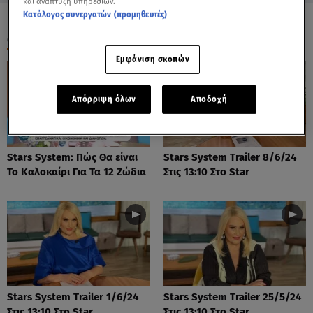
και ανάπτυξη υπηρεσιών.
Κατάλογος συνεργατών (προμηθευτές)
ΟΛΑ ΤΑ ΒΙΝΤΕΟ
Εμφάνιση σκοπών
Απόρριψη όλων
Αποδοχή
Stars System: Πώς Θα είναι
Stars System Trailer 8/6/24
Το Καλοκαίρι Για Τα 12 Ζώδια
Στις 13:10 Στο Star
Stars System Trailer 1/6/24
Stars System Trailer 25/5/24
Στις 13:10 Στο Star
Στις 13:10 Στο Star