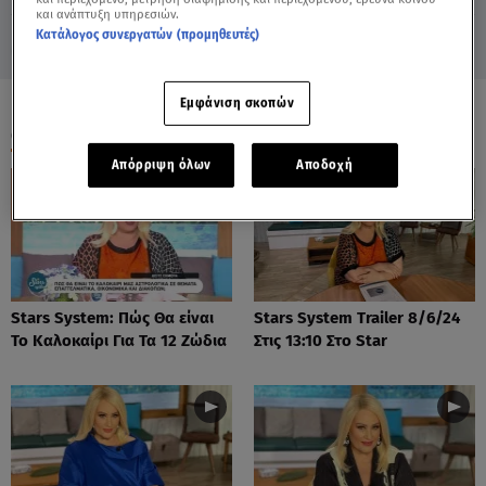
και ανάπτυξη υπηρεσιών.
Κατάλογος συνεργατών (προμηθευτές)
Εμφάνιση σκοπών
ΟΛΑ ΤΑ ΒΙΝΤΕΟ
Απόρριψη όλων
Αποδοχή
Stars System: Πώς Θα είναι
Stars System Trailer 8/6/24
Το Καλοκαίρι Για Τα 12 Ζώδια
Στις 13:10 Στο Star