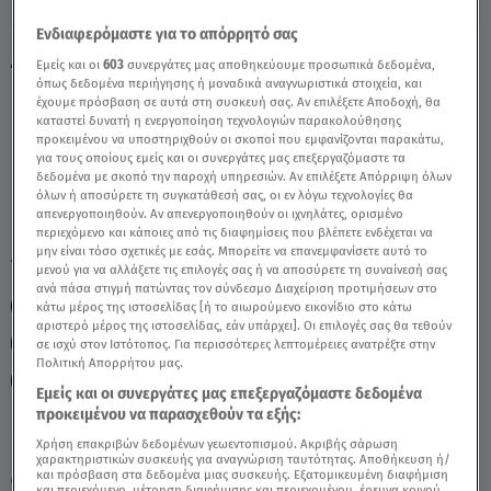
Ενδιαφερόμαστε για το απόρρητό σας
Αιγόκερως Σήμερα 04/03/22: Οι
Εμείς και οι
603
συνεργάτες μας αποθηκεύουμε προσωπικά δεδομένα,
Προβλέψεις Της Άσης Μπήλιου - Video
όπως δεδομένα περιήγησης ή μοναδικά αναγνωριστικά στοιχεία, και
έχουμε πρόσβαση σε αυτά στη συσκευή σας. Αν επιλέξετε Αποδοχή, θα
καταστεί δυνατή η ενεργοποίηση τεχνολογιών παρακολούθησης
προκειμένου να υποστηριχθούν οι σκοποί που εμφανίζονται παρακάτω,
για τους οποίους εμείς και οι συνεργάτες μας επεξεργαζόμαστε τα
δεδομένα με σκοπό την παροχή υπηρεσιών. Αν επιλέξετε Απόρριψη όλων
όλων ή αποσύρετε τη συγκατάθεσή σας, οι εν λόγω τεχνολογίες θα
απενεργοποιηθούν. Αν απενεργοποιηθούν οι ιχνηλάτες, ορισμένο
περιεχόμενο και κάποιες από τις διαφημίσεις που βλέπετε ενδέχεται να
μην είναι τόσο σχετικές με εσάς. Μπορείτε να επανεμφανίσετε αυτό το
TAGS:
ΑΙΓΟΚΕΡΩΣ
ΖΩΔΙΑ
ΖΩΔΙΑ ΣΗΜΕΡΑ
μενού για να αλλάξετε τις επιλογές σας ή να αποσύρετε τη συναίνεσή σας
ανά πάσα στιγμή πατώντας τον σύνδεσμο Διαχείριση προτιμήσεων στο
ΑΣΗ ΜΠΗΛΙΟΥ
ΖΩΔΙΑ ΑΣΗ ΜΠΗΛΙΟΥ
κάτω μέρος της ιστοσελίδας [ή το αιωρούμενο εικονίδιο στο κάτω
αριστερό μέρος της ιστοσελίδας, εάν υπάρχει]. Οι επιλογές σας θα τεθούν
ΑΣΤΡΟΛΟΓΙΚΕΣ ΠΡΟΒΛΕΨΕΙΣ
ΗΜΕΡΗΣΙΕΣ ΠΡΟΒΛΕΨΕΙΣ
σε ισχύ στον Ιστότοπος. Για περισσότερες λεπτομέρειες ανατρέξτε στην
Πολιτική Απορρήτου μας.
BREAKFAST@STAR
ΑΦΡΟΔΙΤΗ
Εμείς και οι συνεργάτες μας επεξεργαζόμαστε δεδομένα
προκειμένου να παρασχεθούν τα εξής:
Χρήση επακριβών δεδομένων γεωεντοπισμού. Ακριβής σάρωση
Παρασκευή 7 Αυγούστου 2026
χαρακτηριστικών συσκευής για αναγνώριση ταυτότητας. Αποθήκευση ή/
και πρόσβαση στα δεδομένα μιας συσκευής. Εξατομικευμένη διαφήμιση
04.03.22, 13:33
ΖΩΔΙΑ
και περιεχόμενο, μέτρηση διαφήμισης και περιεχομένου, έρευνα κοινού