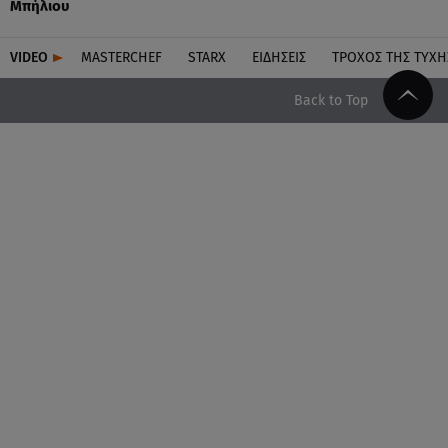
Μπήλιου
VIDEO
MASTERCHEF
STARX
ΕΙΔΉΣΕΙΣ
ΤΡΟΧΌΣ ΤΗΣ ΤΎΧΗ
Back to Top