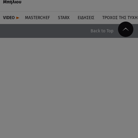
Μπήλιου
VIDEO
MASTERCHEF
STARX
ΕΙΔΉΣΕΙΣ
ΤΡΟΧΌΣ ΤΗΣ ΤΎΧΗ
Back to Top