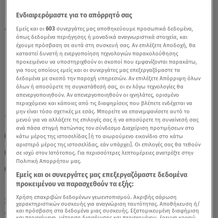
Ενδιαφερόμαστε για το απόρρητό σας
Αιγόκερως Σήμερα 28/02/22: Οι
Εμείς και οι
603
συνεργάτες μας αποθηκεύουμε προσωπικά δεδομένα,
Προβλέψεις Της Άσης Μπήλιου - Video
όπως δεδομένα περιήγησης ή μοναδικά αναγνωριστικά στοιχεία, και
έχουμε πρόσβαση σε αυτά στη συσκευή σας. Αν επιλέξετε Αποδοχή, θα
καταστεί δυνατή η ενεργοποίηση τεχνολογιών παρακολούθησης
προκειμένου να υποστηριχθούν οι σκοποί που εμφανίζονται παρακάτω,
για τους οποίους εμείς και οι συνεργάτες μας επεξεργαζόμαστε τα
δεδομένα με σκοπό την παροχή υπηρεσιών. Αν επιλέξετε Απόρριψη όλων
όλων ή αποσύρετε τη συγκατάθεσή σας, οι εν λόγω τεχνολογίες θα
απενεργοποιηθούν. Αν απενεργοποιηθούν οι ιχνηλάτες, ορισμένο
περιεχόμενο και κάποιες από τις διαφημίσεις που βλέπετε ενδέχεται να
μην είναι τόσο σχετικές με εσάς. Μπορείτε να επανεμφανίσετε αυτό το
TAGS:
ΑΙΓΟΚΕΡΩΣ
ΖΩΔΙΑ
ΖΩΔΙΑ ΣΗΜΕΡΑ
μενού για να αλλάξετε τις επιλογές σας ή να αποσύρετε τη συναίνεσή σας
ανά πάσα στιγμή πατώντας τον σύνδεσμο Διαχείριση προτιμήσεων στο
ΑΣΗ ΜΠΗΛΙΟΥ
ΖΩΔΙΑ ΑΣΗ ΜΠΗΛΙΟΥ
κάτω μέρος της ιστοσελίδας [ή το αιωρούμενο εικονίδιο στο κάτω
αριστερό μέρος της ιστοσελίδας, εάν υπάρχει]. Οι επιλογές σας θα τεθούν
ΑΣΤΡΟΛΟΓΙΚΕΣ ΠΡΟΒΛΕΨΕΙΣ
ΕΒΔΟΜΑΔΙΑΙΕΣ ΠΡΟΒΛΕΨΕΙΣ
σε ισχύ στον Ιστότοπος. Για περισσότερες λεπτομέρειες ανατρέξτε στην
Πολιτική Απορρήτου μας.
BREAKFAST@STAR
Εμείς και οι συνεργάτες μας επεξεργαζόμαστε δεδομένα
προκειμένου να παρασχεθούν τα εξής:
Χρήση επακριβών δεδομένων γεωεντοπισμού. Ακριβής σάρωση
Σάββατο 8 Αυγούστου 2026
χαρακτηριστικών συσκευής για αναγνώριση ταυτότητας. Αποθήκευση ή/
και πρόσβαση στα δεδομένα μιας συσκευής. Εξατομικευμένη διαφήμιση
28.02.22, 13:30
ΖΩΔΙΑ
και περιεχόμενο, μέτρηση διαφήμισης και περιεχομένου, έρευνα κοινού