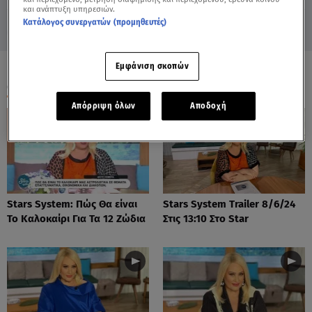
και ανάπτυξη υπηρεσιών.
Κατάλογος συνεργατών (προμηθευτές)
Εμφάνιση σκοπών
ΟΛΑ ΤΑ ΒΙΝΤΕΟ
Απόρριψη όλων
Αποδοχή
Stars System: Πώς Θα είναι
Stars System Trailer 8/6/24
Το Καλοκαίρι Για Τα 12 Ζώδια
Στις 13:10 Στο Star