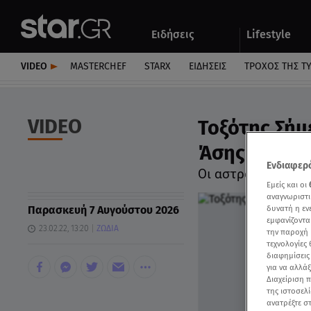
Αθλητικά
Quiz
Ειδήσεις
Lifestyle
Αυτοκίνητο
VIDEO
MASTERCHEF
STARX
ΕΙΔΉΣΕΙΣ
ΤΡΟΧΌΣ ΤΗΣ Τ
VIDEO
Τοξότης Σήμ
Άσης Μπήλιο
Ενδιαφερό
Οι αστρολογικές π
Εμείς και οι
αναγνωριστι
Παρασκευή 7 Αυγούστου 2026
δυνατή η ε
εμφανίζοντα
23.02.22, 13:20
ΖΩΔΙΑ
την παροχή 
τεχνολογίες
διαφημίσεις
για να αλλά
Διαχείριση 
της ιστοσελί
ανατρέξτε σ