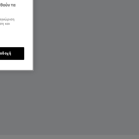
εθούν τα
αγνώριση
ση και
οδοχή