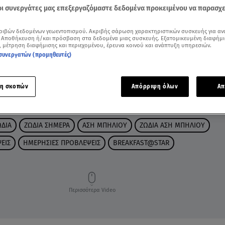
 οι συνεργάτες μας επεξεργαζόμαστε δεδομένα προκειμένου να παρασχ
ριβών δεδομένων γεωεντοπισμού. Ακριβής σάρωση χαρακτηριστικών συσκευής για αν
 Αποθήκευση ή/και πρόσβαση στα δεδομένα μιας συσκευής. Εξατομικευμένη διαφήμι
, μέτρηση διαφήμισης και περιεχομένου, έρευνα κοινού και ανάπτυξη υπηρεσιών.
συνεργατών (προμηθευτές)
η σκοπών
Απόρριψη όλων
Απ
ΩΔΙΑ
ΖΩΔΙΑ ΣΗΜΕΡΑ
ΑΣΗ ΜΠΗΛΙΟΥ
ΖΩΔΙΑ ΑΣΗ ΜΠΗΛΙΟΥ
ΕΙΣ
ΗΜΕΡΗΣΙΕΣ ΠΡΟΒΛΕΨΕΙΣ
BREAKFAST@STAR
Περισσότερα Video