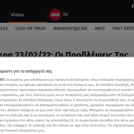
Video
ΎΧΗΣ
CASH OR TRASH
BREAKFAST@STAR
ΑΜΤΖ
FIRST DATE
ερα 23/02/22: Οι Προβλέψεις Της
υ - Video
μαστε για το απόρρητό σας
ροβλέψεις της Άσης Μπήλιου στο Breakfast@star
603
συνεργάτες μας αποθηκεύουμε προσωπικά δεδομένα, όπως δεδομένα περιήγησης
κά στοιχεία, και έχουμε πρόσβαση σε αυτά στη συσκευή σας. Αν επιλέξετε Αποδοχή, θ
νεργοποίηση τεχνολογιών παρακολούθησης προκειμένου να υποστηριχθούν οι σκοποί
ι παρακάτω, για τους οποίους εμείς και οι συνεργάτες μας επεξεργαζόμαστε τα δεδομέ
υπηρεσιών. Αν επιλέξετε Απόρριψη όλων όλων ή αποσύρετε τη συγκατάθεσή σας, οι ε
 θα απενεργοποιηθούν. Αν απενεργοποιηθούν οι ιχνηλάτες, ορισμένο περιεχόμενο και κά
 που βλέπετε ενδέχεται να μην είναι τόσο σχετικές με εσάς. Μπορείτε να επανεμφανίσετ
ξετε τις επιλογές σας ή να αποσύρετε τη συναίνεσή σας ανά πάσα στιγμή πατώντας τον
προτιμήσεων στο κάτω μέρος της ιστοσελίδας [ή το αιωρούμενο εικονίδιο στο κάτω α
δας, εάν υπάρχει]. Οι επιλογές σας θα τεθούν σε ισχύ στον Ιστότοπος. Για περισσότερε
την Πολιτική Απορρήτου μας.