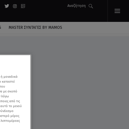
Αναζήτηση
S
MASTER ΣΥΝΤΑΓΈΣ BY MAMOS
 ή μοναδικά
α καταστεί
 που
να με σκοπό
ν λόγω
ποιες από τις
ε αυτό το μενού
 σύνδεσμο
ριστερό μέρος
ς λεπτομέρειες