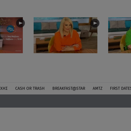
ΎΧΗΣ
CASH OR TRASH
BREAKFAST@STAR
ΑΜΤΖ
FIRST DATE