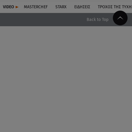
VIDEO
MASTERCHEF
STARX
ΕΙΔΉΣΕΙΣ
ΤΡΟΧΌΣ ΤΗΣ ΤΎΧΗ
Back to Top