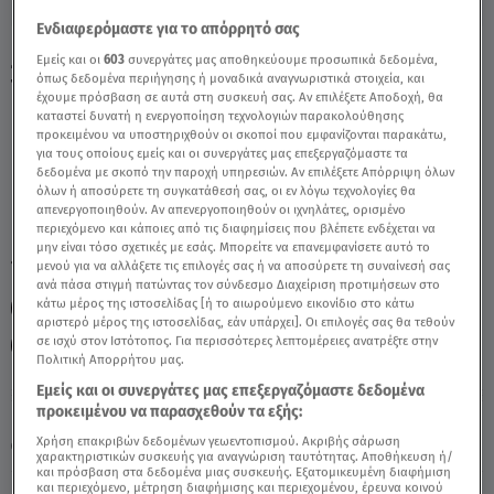
Ενδιαφερόμαστε για το απόρρητό σας
Ζυγός Σήμερα 23/02/22: Οι Προβλέψεις
Εμείς και οι
603
συνεργάτες μας αποθηκεύουμε προσωπικά δεδομένα,
όπως δεδομένα περιήγησης ή μοναδικά αναγνωριστικά στοιχεία, και
Της Άσης Μπήλιου - Video
έχουμε πρόσβαση σε αυτά στη συσκευή σας. Αν επιλέξετε Αποδοχή, θα
καταστεί δυνατή η ενεργοποίηση τεχνολογιών παρακολούθησης
προκειμένου να υποστηριχθούν οι σκοποί που εμφανίζονται παρακάτω,
για τους οποίους εμείς και οι συνεργάτες μας επεξεργαζόμαστε τα
δεδομένα με σκοπό την παροχή υπηρεσιών. Αν επιλέξετε Απόρριψη όλων
όλων ή αποσύρετε τη συγκατάθεσή σας, οι εν λόγω τεχνολογίες θα
απενεργοποιηθούν. Αν απενεργοποιηθούν οι ιχνηλάτες, ορισμένο
περιεχόμενο και κάποιες από τις διαφημίσεις που βλέπετε ενδέχεται να
μην είναι τόσο σχετικές με εσάς. Μπορείτε να επανεμφανίσετε αυτό το
TAGS:
μενού για να αλλάξετε τις επιλογές σας ή να αποσύρετε τη συναίνεσή σας
ΖΥΓΟΣ
ΖΩΔΙΑ
ΖΩΔΙΑ ΣΗΜΕΡΑ
ΑΣΗ ΜΠΗΛΙΟΥ
ανά πάσα στιγμή πατώντας τον σύνδεσμο Διαχείριση προτιμήσεων στο
κάτω μέρος της ιστοσελίδας [ή το αιωρούμενο εικονίδιο στο κάτω
ΖΩΔΙΑ ΑΣΗ ΜΠΗΛΙΟΥ
ΑΣΤΡΟΛΟΓΙΚΕΣ ΠΡΟΒΛΕΨΕΙΣ
αριστερό μέρος της ιστοσελίδας, εάν υπάρχει]. Οι επιλογές σας θα τεθούν
σε ισχύ στον Ιστότοπος. Για περισσότερες λεπτομέρειες ανατρέξτε στην
ΗΜΕΡΗΣΙΕΣ ΠΡΟΒΛΕΨΕΙΣ
BREAKFAST@STAR
Πολιτική Απορρήτου μας.
Εμείς και οι συνεργάτες μας επεξεργαζόμαστε δεδομένα
προκειμένου να παρασχεθούν τα εξής:
Πέμπτη 6 Αυγούστου 2026
Χρήση επακριβών δεδομένων γεωεντοπισμού. Ακριβής σάρωση
23.02.22, 12:53
ΖΩΔΙΑ
χαρακτηριστικών συσκευής για αναγνώριση ταυτότητας. Αποθήκευση ή/
και πρόσβαση στα δεδομένα μιας συσκευής. Εξατομικευμένη διαφήμιση
και περιεχόμενο, μέτρηση διαφήμισης και περιεχομένου, έρευνα κοινού