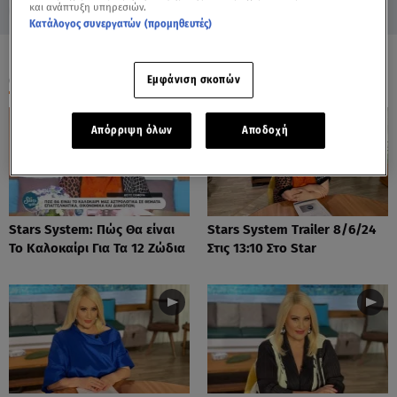
και ανάπτυξη υπηρεσιών.
Κατάλογος συνεργατών (προμηθευτές)
ΟΛΑ ΤΑ ΒΙΝΤΕΟ
Εμφάνιση σκοπών
Απόρριψη όλων
Αποδοχή
Stars System: Πώς Θα είναι
Stars System Trailer 8/6/24
Το Καλοκαίρι Για Τα 12 Ζώδια
Στις 13:10 Στο Star