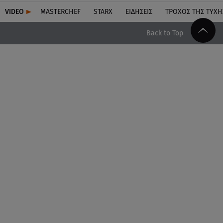
VIDEO
MASTERCHEF
STARX
ΕΙΔΉΣΕΙΣ
ΤΡΟΧΌΣ ΤΗΣ ΤΎΧΗ
Back to Top