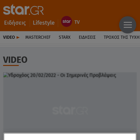
Ειδήσεις
Lifestyle
VIDEO
MASTERCHEF
STARX
ΕΙΔΉΣΕΙΣ
ΤΡΟΧΌΣ ΤΗΣ ΤΎΧΗ
VIDEO