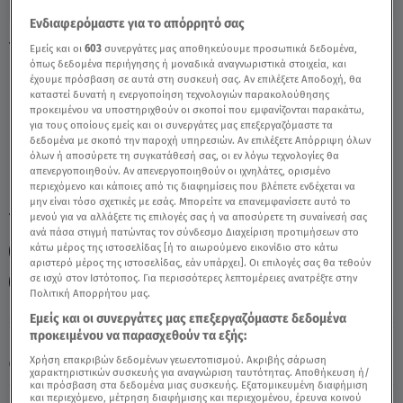
Ενδιαφερόμαστε για το απόρρητό σας
Υδροχόος 20/02/2022 - Οι Σημερινές
Εμείς και οι
603
συνεργάτες μας αποθηκεύουμε προσωπικά δεδομένα,
όπως δεδομένα περιήγησης ή μοναδικά αναγνωριστικά στοιχεία, και
Προβλέψεις - Video
έχουμε πρόσβαση σε αυτά στη συσκευή σας. Αν επιλέξετε Αποδοχή, θα
καταστεί δυνατή η ενεργοποίηση τεχνολογιών παρακολούθησης
προκειμένου να υποστηριχθούν οι σκοποί που εμφανίζονται παρακάτω,
για τους οποίους εμείς και οι συνεργάτες μας επεξεργαζόμαστε τα
δεδομένα με σκοπό την παροχή υπηρεσιών. Αν επιλέξετε Απόρριψη όλων
όλων ή αποσύρετε τη συγκατάθεσή σας, οι εν λόγω τεχνολογίες θα
απενεργοποιηθούν. Αν απενεργοποιηθούν οι ιχνηλάτες, ορισμένο
περιεχόμενο και κάποιες από τις διαφημίσεις που βλέπετε ενδέχεται να
μην είναι τόσο σχετικές με εσάς. Μπορείτε να επανεμφανίσετε αυτό το
TAGS:
μενού για να αλλάξετε τις επιλογές σας ή να αποσύρετε τη συναίνεσή σας
ΥΔΡΟΧΟΟΣ
ΖΩΔΙΑ – ΥΔΡΟΧΟΟΣ
ΖΩΔΙΑ
ανά πάσα στιγμή πατώντας τον σύνδεσμο Διαχείριση προτιμήσεων στο
κάτω μέρος της ιστοσελίδας [ή το αιωρούμενο εικονίδιο στο κάτω
ΖΩΔΙΑ ΣΗΜΕΡΑ
ΖΩΔΙΑ ΑΣΗ ΜΠΗΛΙΟΥ
ΑΣΗ ΜΠΗΛΙΟΥ
αριστερό μέρος της ιστοσελίδας, εάν υπάρχει]. Οι επιλογές σας θα τεθούν
σε ισχύ στον Ιστότοπος. Για περισσότερες λεπτομέρειες ανατρέξτε στην
ΑΣΤΡΟΛΟΓΙΚΕΣ ΠΡΟΒΛΕΨΕΙΣ
Πολιτική Απορρήτου μας.
Εμείς και οι συνεργάτες μας επεξεργαζόμαστε δεδομένα
προκειμένου να παρασχεθούν τα εξής:
Παρασκευή 7 Αυγούστου 2026
Χρήση επακριβών δεδομένων γεωεντοπισμού. Ακριβής σάρωση
20.02.22, 14:35
ΖΩΔΙΑ
χαρακτηριστικών συσκευής για αναγνώριση ταυτότητας. Αποθήκευση ή/
και πρόσβαση στα δεδομένα μιας συσκευής. Εξατομικευμένη διαφήμιση
και περιεχόμενο, μέτρηση διαφήμισης και περιεχομένου, έρευνα κοινού