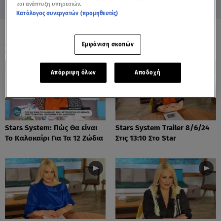
και ανάπτυξη υπηρεσιών.
Κατάλογος συνεργατών (προμηθευτές)
ΟΛΑ ΤΑ ΒΙΝΤΕΟ
Εμφάνιση σκοπών
Απόρριψη όλων
Αποδοχή
Stars System: Πώς Θα είναι
Stars System Trailer 8/6/24
Το Καλοκαίρι Για Τα 12 Ζώδια
Στις 13:10 Στο Star