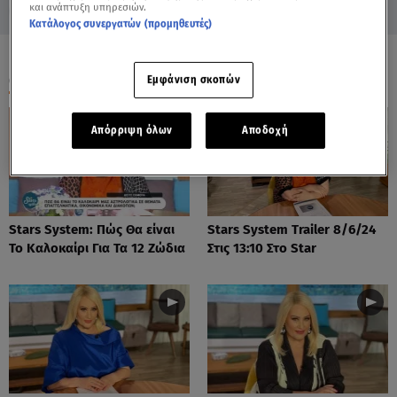
και ανάπτυξη υπηρεσιών.
Κατάλογος συνεργατών (προμηθευτές)
ΟΛΑ ΤΑ ΒΙΝΤΕΟ
Εμφάνιση σκοπών
Απόρριψη όλων
Αποδοχή
Stars System: Πώς Θα είναι
Stars System Trailer 8/6/24
Το Καλοκαίρι Για Τα 12 Ζώδια
Στις 13:10 Στο Star