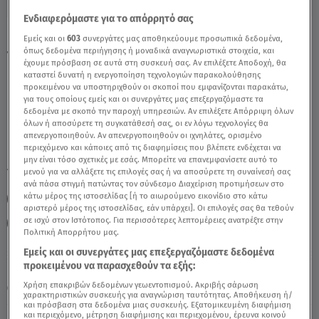
Ενδιαφερόμαστε για το απόρρητό σας
Καρκίνος Σήμερα 16/02/22: Οι Προβλέψεις
Εμείς και οι
603
συνεργάτες μας αποθηκεύουμε προσωπικά δεδομένα,
όπως δεδομένα περιήγησης ή μοναδικά αναγνωριστικά στοιχεία, και
Της Άσης Μπήλιου - Video
έχουμε πρόσβαση σε αυτά στη συσκευή σας. Αν επιλέξετε Αποδοχή, θα
καταστεί δυνατή η ενεργοποίηση τεχνολογιών παρακολούθησης
προκειμένου να υποστηριχθούν οι σκοποί που εμφανίζονται παρακάτω,
για τους οποίους εμείς και οι συνεργάτες μας επεξεργαζόμαστε τα
δεδομένα με σκοπό την παροχή υπηρεσιών. Αν επιλέξετε Απόρριψη όλων
όλων ή αποσύρετε τη συγκατάθεσή σας, οι εν λόγω τεχνολογίες θα
απενεργοποιηθούν. Αν απενεργοποιηθούν οι ιχνηλάτες, ορισμένο
περιεχόμενο και κάποιες από τις διαφημίσεις που βλέπετε ενδέχεται να
μην είναι τόσο σχετικές με εσάς. Μπορείτε να επανεμφανίσετε αυτό το
TAGS:
μενού για να αλλάξετε τις επιλογές σας ή να αποσύρετε τη συναίνεσή σας
ΚΑΡΚΙΝΟΣ
ΖΩΔΙΑ ΣΗΜΕΡΑ
ΖΩΔΙΑ
ανά πάσα στιγμή πατώντας τον σύνδεσμο Διαχείριση προτιμήσεων στο
κάτω μέρος της ιστοσελίδας [ή το αιωρούμενο εικονίδιο στο κάτω
ΑΣΗ ΜΠΗΛΙΟΥ
ΖΩΔΙΑ ΑΣΗ ΜΠΗΛΙΟΥ
BREAKFAST@STAR
αριστερό μέρος της ιστοσελίδας, εάν υπάρχει]. Οι επιλογές σας θα τεθούν
σε ισχύ στον Ιστότοπος. Για περισσότερες λεπτομέρειες ανατρέξτε στην
ΑΣΤΡΟΛΟΓΙΚΕΣ ΠΡΟΒΛΕΨΕΙΣ
ΗΜΕΡΗΣΙΕΣ ΠΡΟΒΛΕΨΕΙΣ
Πολιτική Απορρήτου μας.
Εμείς και οι συνεργάτες μας επεξεργαζόμαστε δεδομένα
προκειμένου να παρασχεθούν τα εξής:
Κυριακή 9 Αυγούστου 2026
Χρήση επακριβών δεδομένων γεωεντοπισμού. Ακριβής σάρωση
16.02.22, 14:00
ΖΩΔΙΑ
χαρακτηριστικών συσκευής για αναγνώριση ταυτότητας. Αποθήκευση ή/
και πρόσβαση στα δεδομένα μιας συσκευής. Εξατομικευμένη διαφήμιση
και περιεχόμενο, μέτρηση διαφήμισης και περιεχομένου, έρευνα κοινού