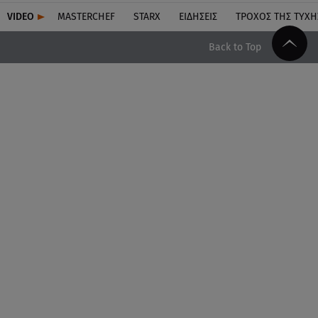
VIDEO
MASTERCHEF
STARX
ΕΙΔΉΣΕΙΣ
ΤΡΟΧΌΣ ΤΗΣ ΤΎΧΗ
Back to Top