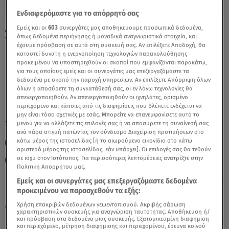
Ενδιαφερόμαστε για το απόρρητό σας
Δίδυμοι Σήμερα 11/02/22: Οι Προβλέψεις
Εμείς και οι
603
συνεργάτες μας αποθηκεύουμε προσωπικά δεδομένα,
όπως δεδομένα περιήγησης ή μοναδικά αναγνωριστικά στοιχεία, και
Της Άσης Μπήλιου - Video
έχουμε πρόσβαση σε αυτά στη συσκευή σας. Αν επιλέξετε Αποδοχή, θα
καταστεί δυνατή η ενεργοποίηση τεχνολογιών παρακολούθησης
προκειμένου να υποστηριχθούν οι σκοποί που εμφανίζονται παρακάτω,
για τους οποίους εμείς και οι συνεργάτες μας επεξεργαζόμαστε τα
δεδομένα με σκοπό την παροχή υπηρεσιών. Αν επιλέξετε Απόρριψη όλων
όλων ή αποσύρετε τη συγκατάθεσή σας, οι εν λόγω τεχνολογίες θα
απενεργοποιηθούν. Αν απενεργοποιηθούν οι ιχνηλάτες, ορισμένο
περιεχόμενο και κάποιες από τις διαφημίσεις που βλέπετε ενδέχεται να
μην είναι τόσο σχετικές με εσάς. Μπορείτε να επανεμφανίσετε αυτό το
TAGS:
μενού για να αλλάξετε τις επιλογές σας ή να αποσύρετε τη συναίνεσή σας
ΔΙΔΥΜΟΙ
ΖΩΔΙΑ
ΖΩΔΙΑ ΣΗΜΕΡΑ
ανά πάσα στιγμή πατώντας τον σύνδεσμο Διαχείριση προτιμήσεων στο
κάτω μέρος της ιστοσελίδας [ή το αιωρούμενο εικονίδιο στο κάτω
ΖΩΔΙΑ ΑΣΗ ΜΠΗΛΙΟΥ
ΑΣΗ ΜΠΗΛΙΟΥ
BREAKFAST@STAR
αριστερό μέρος της ιστοσελίδας, εάν υπάρχει]. Οι επιλογές σας θα τεθούν
σε ισχύ στον Ιστότοπος. Για περισσότερες λεπτομέρειες ανατρέξτε στην
ΑΣΤΡΟΛΟΓΙΚΕΣ ΠΡΟΒΛΕΨΕΙΣ
ΗΜΕΡΗΣΙΕΣ ΠΡΟΒΛΕΨΕΙΣ
Πολιτική Απορρήτου μας.
Εμείς και οι συνεργάτες μας επεξεργαζόμαστε δεδομένα
προκειμένου να παρασχεθούν τα εξής:
Πέμπτη 6 Αυγούστου 2026
Χρήση επακριβών δεδομένων γεωεντοπισμού. Ακριβής σάρωση
11.02.22, 13:40
ΖΩΔΙΑ
χαρακτηριστικών συσκευής για αναγνώριση ταυτότητας. Αποθήκευση ή/
και πρόσβαση στα δεδομένα μιας συσκευής. Εξατομικευμένη διαφήμιση
και περιεχόμενο, μέτρηση διαφήμισης και περιεχομένου, έρευνα κοινού