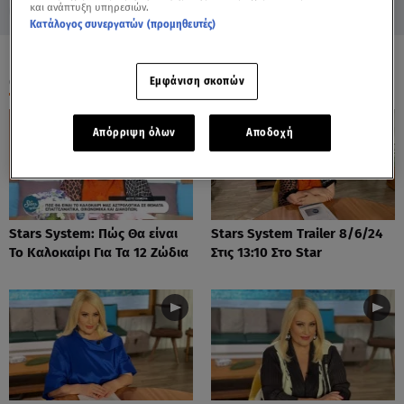
και ανάπτυξη υπηρεσιών.
Κατάλογος συνεργατών (προμηθευτές)
ΟΛΑ ΤΑ ΒΙΝΤΕΟ
Εμφάνιση σκοπών
Απόρριψη όλων
Αποδοχή
Stars System: Πώς Θα είναι
Stars System Trailer 8/6/24
Το Καλοκαίρι Για Τα 12 Ζώδια
Στις 13:10 Στο Star