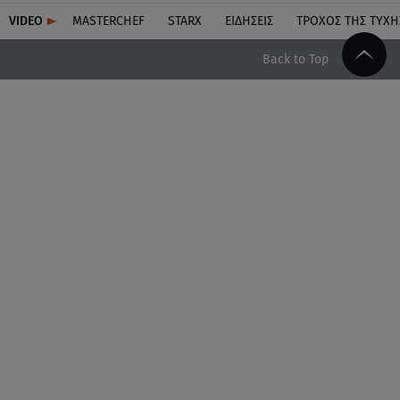
VIDEO
MASTERCHEF
STARX
ΕΙΔΉΣΕΙΣ
ΤΡΟΧΌΣ ΤΗΣ ΤΎΧΗ
Back to Top