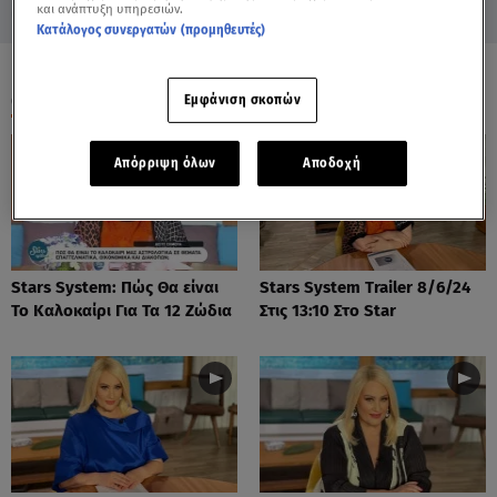
και ανάπτυξη υπηρεσιών.
Κατάλογος συνεργατών (προμηθευτές)
ΟΛΑ ΤΑ ΒΙΝΤΕΟ
Εμφάνιση σκοπών
Απόρριψη όλων
Αποδοχή
Stars System: Πώς Θα είναι
Stars System Trailer 8/6/24
Το Καλοκαίρι Για Τα 12 Ζώδια
Στις 13:10 Στο Star