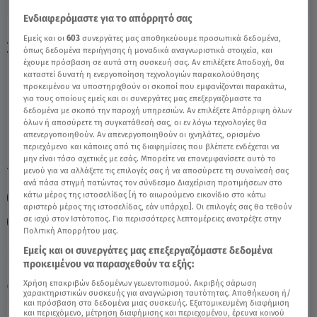
Ενδιαφερόμαστε για το απόρρητό σας
Ζυγός Σήμερα 08/02/22: Οι Προβλέψεις
Εμείς και οι
603
συνεργάτες μας αποθηκεύουμε προσωπικά δεδομένα,
όπως δεδομένα περιήγησης ή μοναδικά αναγνωριστικά στοιχεία, και
Της Άσης Μπήλιου - Video
έχουμε πρόσβαση σε αυτά στη συσκευή σας. Αν επιλέξετε Αποδοχή, θα
καταστεί δυνατή η ενεργοποίηση τεχνολογιών παρακολούθησης
προκειμένου να υποστηριχθούν οι σκοποί που εμφανίζονται παρακάτω,
για τους οποίους εμείς και οι συνεργάτες μας επεξεργαζόμαστε τα
δεδομένα με σκοπό την παροχή υπηρεσιών. Αν επιλέξετε Απόρριψη όλων
όλων ή αποσύρετε τη συγκατάθεσή σας, οι εν λόγω τεχνολογίες θα
απενεργοποιηθούν. Αν απενεργοποιηθούν οι ιχνηλάτες, ορισμένο
περιεχόμενο και κάποιες από τις διαφημίσεις που βλέπετε ενδέχεται να
μην είναι τόσο σχετικές με εσάς. Μπορείτε να επανεμφανίσετε αυτό το
TAGS:
μενού για να αλλάξετε τις επιλογές σας ή να αποσύρετε τη συναίνεσή σας
ΖΥΓΟΣ
ΖΩΔΙΑ ΣΗΜΕΡΑ
ΖΩΔΙΑ
ανά πάσα στιγμή πατώντας τον σύνδεσμο Διαχείριση προτιμήσεων στο
κάτω μέρος της ιστοσελίδας [ή το αιωρούμενο εικονίδιο στο κάτω
ΑΣΤΡΟΛΟΓΙΚΕΣ ΠΡΟΒΛΕΨΕΙΣ
ΗΜΕΡΗΣΙΕΣ ΠΡΟΒΛΕΨΕΙΣ
αριστερό μέρος της ιστοσελίδας, εάν υπάρχει]. Οι επιλογές σας θα τεθούν
σε ισχύ στον Ιστότοπος. Για περισσότερες λεπτομέρειες ανατρέξτε στην
BREAKFAST@STAR
ΑΣΗ ΜΠΗΛΙΟΥ
ΖΩΔΙΑ ΑΣΗ ΜΠΗΛΙΟΥ
Πολιτική Απορρήτου μας.
Εμείς και οι συνεργάτες μας επεξεργαζόμαστε δεδομένα
προκειμένου να παρασχεθούν τα εξής:
Παρασκευή 7 Αυγούστου 2026
Χρήση επακριβών δεδομένων γεωεντοπισμού. Ακριβής σάρωση
08.02.22, 13:30
ΖΩΔΙΑ
χαρακτηριστικών συσκευής για αναγνώριση ταυτότητας. Αποθήκευση ή/
και πρόσβαση στα δεδομένα μιας συσκευής. Εξατομικευμένη διαφήμιση
και περιεχόμενο, μέτρηση διαφήμισης και περιεχομένου, έρευνα κοινού