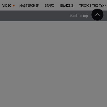
VIDEO
MASTERCHEF
STARX
ΕΙΔΉΣΕΙΣ
ΤΡΟΧΌΣ ΤΗΣ ΤΎΧΗ
Back to Top