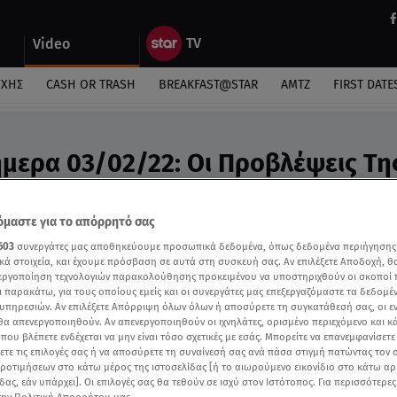
Video
ΎΧΗΣ
CASH OR TRASH
BREAKFAST@STAR
ΑΜΤΖ
FIRST DATE
μερα 03/02/22: Οι Προβλέψεις Τη
υ - Video
ροβλέψεις της Άσης Μπήλιου στο Breakfast@star
μαστε για το απόρρητό σας
603
συνεργάτες μας αποθηκεύουμε προσωπικά δεδομένα, όπως δεδομένα περιήγησης
κά στοιχεία, και έχουμε πρόσβαση σε αυτά στη συσκευή σας. Αν επιλέξετε Αποδοχή, θ
νεργοποίηση τεχνολογιών παρακολούθησης προκειμένου να υποστηριχθούν οι σκοποί
ι παρακάτω, για τους οποίους εμείς και οι συνεργάτες μας επεξεργαζόμαστε τα δεδομέ
υπηρεσιών. Αν επιλέξετε Απόρριψη όλων όλων ή αποσύρετε τη συγκατάθεσή σας, οι ε
 θα απενεργοποιηθούν. Αν απενεργοποιηθούν οι ιχνηλάτες, ορισμένο περιεχόμενο και κά
 που βλέπετε ενδέχεται να μην είναι τόσο σχετικές με εσάς. Μπορείτε να επανεμφανίσετ
ξετε τις επιλογές σας ή να αποσύρετε τη συναίνεσή σας ανά πάσα στιγμή πατώντας τον
προτιμήσεων στο κάτω μέρος της ιστοσελίδας [ή το αιωρούμενο εικονίδιο στο κάτω α
δας, εάν υπάρχει]. Οι επιλογές σας θα τεθούν σε ισχύ στον Ιστότοπος. Για περισσότερε