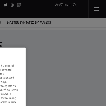
Αναζήτηση
S
MASTER ΣΥΝΤΑΓΈΣ BY MAMOS
ς
 ή μοναδικά
α καταστεί
 που
να με σκοπό
ν λόγω
ποιες από τις
ε αυτό το μενού
 σύνδεσμο
ριστερό μέρος
ς λεπτομέρειες