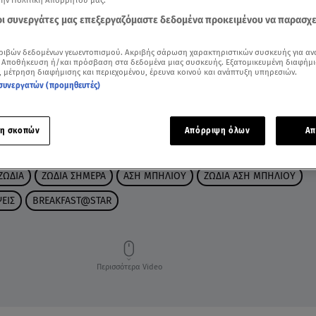
την Πολιτική Απορρήτου μας.
 οι συνεργάτες μας επεξεργαζόμαστε δεδομένα προκειμένου να παρασχ
ριβών δεδομένων γεωεντοπισμού. Ακριβής σάρωση χαρακτηριστικών συσκευής για αν
 Αποθήκευση ή/και πρόσβαση στα δεδομένα μιας συσκευής. Εξατομικευμένη διαφήμι
, μέτρηση διαφήμισης και περιεχομένου, έρευνα κοινού και ανάπτυξη υπηρεσιών.
συνεργατών (προμηθευτές)
η σκοπών
Απόρριψη όλων
Απ
ΖΩΔΙΑ
ΖΩΔΙΑ ΣΗΜΕΡΑ
ΑΣΗ ΜΠΗΛΙΟΥ
ΖΩΔΙΑ ΑΣΗ ΜΠΗΛΙΟΥ
ΕΙΣ
BREAKFAST@STAR
Περισσότερα Video