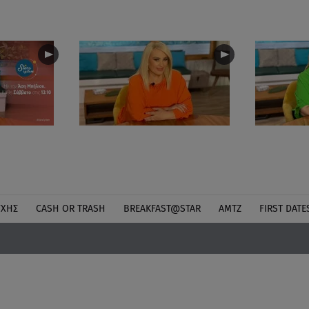
ΎΧΗΣ
CASH OR TRASH
BREAKFAST@STAR
ΑΜΤΖ
FIRST DATE