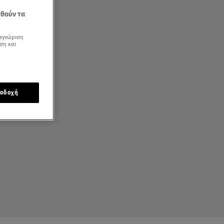
εθούν τα
αγνώριση
ση και
οδοχή